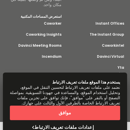
مكان واحد.
استعرض المساحات المكتبية
Coworker
Instant Offices
Coworking Insights
The Instant Group
Davinci Meeting Rooms
Coworkintel
Incendium
Davinci Virtual
Yta
جزء من
Instant Group
يستخدم هذا الموقع ملفات تعريف الارتباط
خريطة الموقع
الشروط
الخصوصية
بيان العبودية الحديثة
نعتمد على ملفات تعريف الارتباط لتحسين التنقل في الموقع،
وتحليل استخدام الموقع، والمساعدة في جهودنا التسويقية. بمواصلة
إعدادات ملفات تعريف الارتباط
نبذة عن
التصفح أو بالنقر على "موافق"، فإنك توافق على تخزين ملفات
حقوق الطبع والنشر © لعام 2026 لصالح Easy Offices. جميع الحقوق
تعريف الارتباط الخاصة بالطرفين الأول والثالث على جهازك.
محفوظة.
موافق
إعدادات ملفات تعريف الارتباط