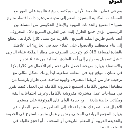
الموقع
يقع في عمان ، عاصمة الأردن ، ويكتسب رؤية عالمية على الفور مع
المساحات المكتبية المتميزة. انضم إلى مدينة مزدهرة ذات اقتصاد متنوع
نسبيا - التصنيع والخدمات المهنية والإنفاق الحكومي من المساهمين
الرئيسيين. تؤدي جميع الطرق إليك عبر الطريق السريع 35 ، المعروف
أيضا باسم طريق الملك السريع ، بالقرب من مبنى كلارا بلازا. هل تتطلع
إلى بناء محفظتك والحصول على عملاء جدد في الخارج؟ ابدأ علاقتك
بالقيادة لمسافة 31.8 كم وترحيب الضيوف في مطار الملكة علياء الدولي
- قبل تسجيل وصولهم إلى أحد الفنادق المحلية من فئة 4 نجوم
والاستمتاع بزيارة مريحة. احصل على دعم رائع للأعمال في كلارا بلازا
في عمان ، موقع جيد في منطقة صناعية. ابدأ يومك بشكل مثالي مع
ترحيب حار من فريقنا المحترف وقهوة ساخنة على طراز باريستا من
مطبخنا المجهز بالكامل. استمتع بالمرونة الكاملة في العمل كيفما تقرر
في مساحات عمل مشتركة مفروشة بالكامل وغرف اجتماعات أنيقة
ومكاتب خاصة هادئة - مع خدمة الواي فاي الموثوقة على مستوى
الأعمال تحت تصرفك. عندما تحتاج إلى التخلص من بعض البخار ، قم
بزيارة المجمع الرياضي المحلي. بعد يوم عمل مثمر ، استرخ في الحديقة
والحديقة القريبة أو المعلم التاريخي أو المتحف ، أو احجز طاولة في
المطعم المحلي.