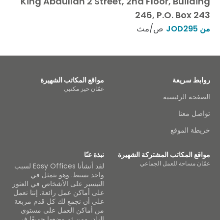
King Abdullah 2 Street, 2nd Floor, Building
246, P.O. Box 243
ص/مث
من JOD295
روابط سريعة
مواقع المكاتب الشهيرة
عمّان حيز مكتبي
الصفحة الرئيسية
تواصل معنا
خريطة الموقع
مواقع المكاتب المشتركة الشهيرة
نبذة عنّا
عمّان مساحة للعمل الجماعي
لقد أنشأنا Easy Offices لسبب
واحد بسيط. وهو يتمثل في
التيسير على الأشخاص في العثور
على أماكن عمل رائعة. إننا نعمل
على أن نجمع لك كل قدم مربعة
من أماكن العمل على مستوى
البلد، ومن ثم وضعها جميعًا في