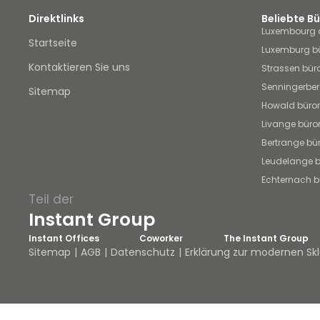
Direktlinks
Beliebte B
Luxembourg 
Startseite
Luxemburg b
Kontaktieren Sie uns
Strassen bü
Senningerbe
Sitemap
Howald büro
Livange bür
Bertrange b
Leudelange 
Echternach 
Teil der
Instant Group
Instant Offices
Coworker
The Instant Group
Sitemap
AGB
Datenschutz
Erklärung zur modernen Skl