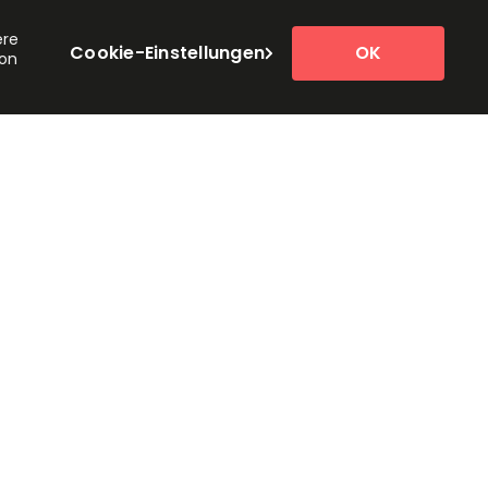
ere
Cookie-Einstellungen
OK
von
owser console for more information)
.