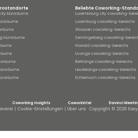
ürostandorte
Beliebte Coworking-Stand
city büroräume
Luxembourg city coworking-bere
üroräume
Luxemburg coworking-bereichs
roräume
Strassen coworking-bereichs
rg büroräume
Senningerberg coworking-bereic
räume
Howald coworking-bereichs
oräume
Livange coworking-bereichs
üroräume
Bertrange coworking-bereichs
büroräume
Leudelange coworking-bereichs
büroräume
Echternach coworking-bereichs
Coworking Insights
Coworkintel
Davinci Meeti
averei
Cookie-Einstellungen
Über uns
Copyright © 2026 EasyO