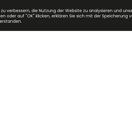
 zu verbessern, die Nutzung der Website zu analysieren und uns
en oder auf "OK" klicken, erklären Sie sich mit der Speicherung 
verstanden.
eption has occurred
while loading
www.easyoffices.com
(see the br