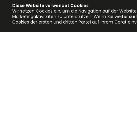
Diese Website verwendet Cookies
Wir setzen Cookies ein, um die Navigation auf der Website
Marketingaktivitäten zu unterstützen. Wenn Sie weiter surf
Cookies der ersten und dritten Partei auf Ihrem Gerät ein
Application error: a client-side exc