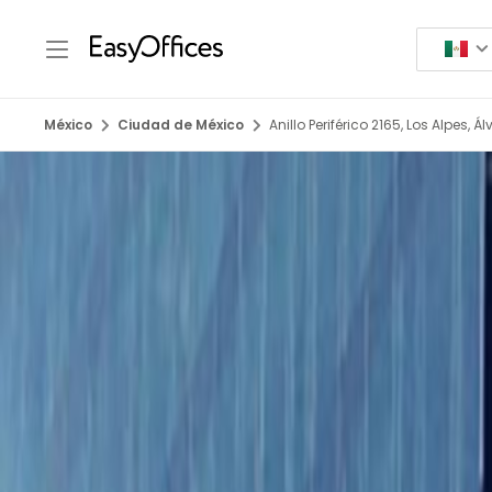
México
Ciudad de México
Anillo Periférico 2165, Los Alpes,