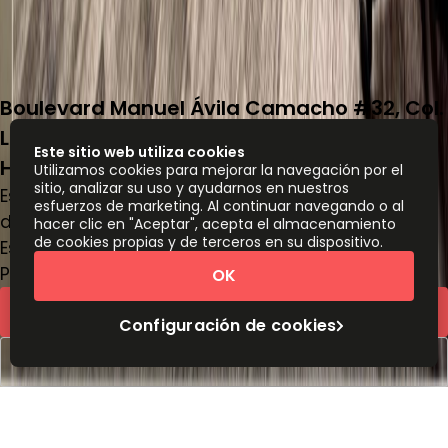
Boulevard Manuel Ávila Camacho #32, Col.
Lomas de Chapultepec, piso 6, Del. Miguel
Este sitio web utiliza cookies
Hidalgo, 11000
Utilizamos cookies para mejorar la navegación por el
sitio, analizar su uso y ayudarnos en nuestros
Espacio de oficina
esfuerzos de marketing. Al continuar navegando o al
de
MX$
50
persona/mes
hacer clic en "Aceptar", acepta el almacenamiento
de cookies propias y de terceros en su dispositivo.
Escritorios de coworking
Precio a petición
OK
Cotización rápida
Configuración de cookies
Reservar una visita