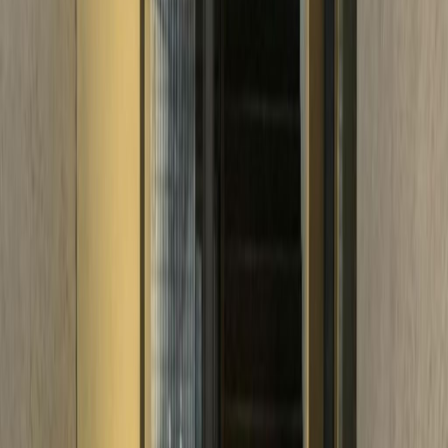
Oficinas desde
Espacio de oficina
Espacios prácticos para equipos de todos los
tamaños
de
MX$
5500
persona/mes