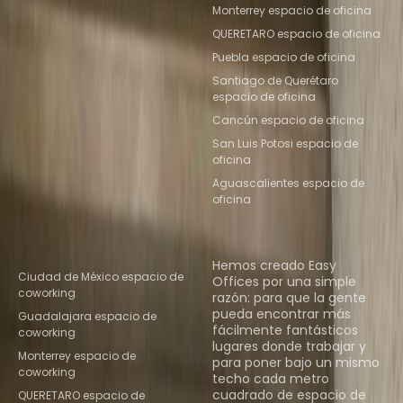
Monterrey espacio de oficina
QUERETARO espacio de oficina
Puebla espacio de oficina
Santiago de Querétaro
espacio de oficina
Cancún espacio de oficina
San Luis Potosi espacio de
oficina
Aguascalientes espacio de
oficina
Ubicaciones de espacio
Quiénes somos
de coworking populares
Hemos creado Easy
Ciudad de México espacio de
Offices por una simple
coworking
razón: para que la gente
pueda encontrar más
Guadalajara espacio de
fácilmente fantásticos
coworking
lugares donde trabajar y
Monterrey espacio de
para poner bajo un mismo
coworking
techo cada metro
cuadrado de espacio de
QUERETARO espacio de