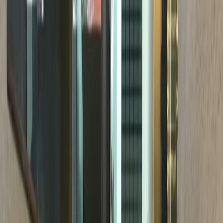
Oficinas en alquiler en
Patriotismo 201, San
Pedro de los Pinos,
3800
Las instalaciones de este espacio de trabajo
Acceso 24 horas
Zonas de descanso
Parque empresarial
Guardería