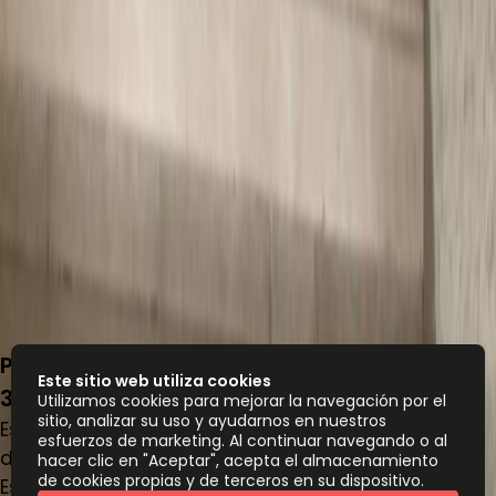
Patriotismo 201, San Pedro de los Pinos,
Este sitio web utiliza cookies
3800
Utilizamos cookies para mejorar la navegación por el
sitio, analizar su uso y ayudarnos en nuestros
Espacio de oficina
esfuerzos de marketing. Al continuar navegando o al
de
MX$
5500
persona/mes
hacer clic en "Aceptar", acepta el almacenamiento
de cookies propias y de terceros en su dispositivo.
Escritorios de coworking