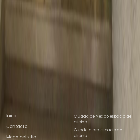
Espacio de coworking cercano
Espacio De Coworking Ciudad de
México
Espacio De Coworking Ciudad de
México
Espacio De Coworking Naucalpan de
Juarez
Espacio De Coworking
Tlalnepantla
Espacio De Coworking
Tlalnepantla de Baz
Espacio De Coworking
Toluca
Espacio De Coworking Ciudad de
México
Espacio De Coworking Toluca
Espacio De
Coworking Puebla
Espacio De Coworking
Querétaro
Espacio De Coworking QUERETARO
Enlaces rápidos
Ubicaciones de oficinas
populares
Inicio
Ciudad de México espacio de
oficina
Contacto
Guadalajara espacio de
oficina
Mapa del sitio