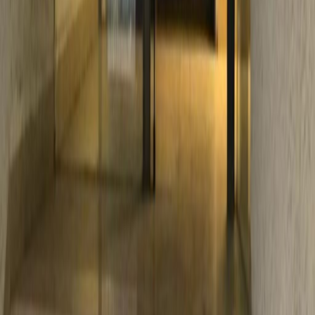
de MX$3125
por mes
Rochester 94, Nápoles, Benito Juárez, 3810
de MX$3500
por mes
Viaducto Miguel Alemán 904, int. 801, Colonia
Nápoles, Del. Benito Juárez, 3810
de MX$2500
por mes
Oficinas cercanas
Espacio De Oficina Ciudad de México
Espacio
De Oficina Ciudad de México
Espacio De
Oficina Naucalpan de Juarez
Espacio De
Oficina Tlalnepantla
Espacio De Oficina
Tlalnepantla de Baz
Espacio De Oficina
Toluca
Espacio De Oficina Ciudad de
México
Espacio De Oficina Toluca
Espacio De
Oficina Puebla
Espacio De Oficina
Querétaro
Espacio De Oficina QUERETARO