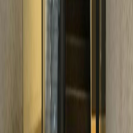
Escritorios de coworking
Precio a petición
Descripción de la oficina
This center is located on Patriotism Avenue
that connects a large part of the south side in
CDMX. It is right in the Metropolis Patriotism
Square and within it: food and restaurant
area, Boliche Alboa, Metropolis Golf Center,
CINEMEX. There is easy access to public
transport and mobility.
Oficinas relacionadas
Av. Patriotismo No.229 - Pisos 7 y 8, Col. San
Pedro de los Pinos, 03800
de MX$265
por mes
Av Revolución 356, San Pedro de los Pinos,
3800