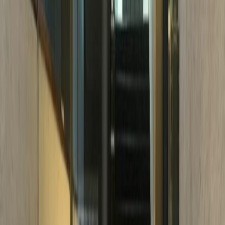
Principales enlaces de transporte
Salas de reuniones
Aparcamiento
Acceso a Internet de alta velocidad
Control de temperatura
Estudio de videoconferencia
Mostrar todo
Ubicación