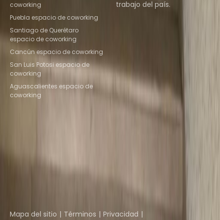
trabajo del país.
coworking
Puebla espacio de coworking
Descubrir espacios
Santiago de Querétaro
espacio de coworking
Cancún espacio de coworking
San Luis Potosi espacio de
coworking
Aguascalientes espacio de
coworking
Instant Offices
Coworker
The Instant Group
Coworking Insights
Coworkintel
Davinci Meeting Rooms
Davinci Virtual
Incendium
Yta
Parte de
Instant Group
Mapa del sitio
Términos
Privacidad