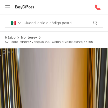
México
Monterrey
Av. Pedro Ramirez Vazquez 200, Colonia Valle Oriente, 66269
1/14