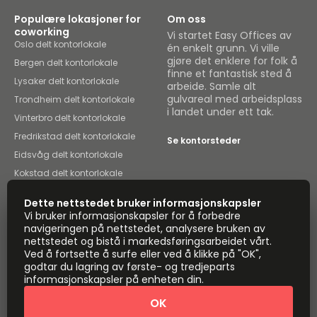
Populære lokasjoner for
Om oss
coworking
Vi startet Easy Offices av
Oslo delt kontorlokale
én enkelt grunn. Vi ville
gjøre det enklere for folk å
Bergen delt kontorlokale
finne et fantastisk sted å
Lysaker delt kontorlokale
arbeide. Samle alt
gulvareal med arbeidsplass
Trondheim delt kontorlokale
i landet under ett tak.
Vinterbro delt kontorlokale
Fredrikstad delt kontorlokale
Se kontorsteder
Eidsvåg delt kontorlokale
Kokstad delt kontorlokale
Mysen delt kontorlokale
Dette nettstedet bruker informasjonskapsler
Instant Offices
Coworker
Vi bruker informasjonskapsler for å forbedre
navigeringen på nettstedet, analysere bruken av
The Instant Group
Coworking Insights
nettstedet og bistå i markedsføringsarbeidet vårt.
Ved å fortsette å surfe eller ved å klikke på "OK",
Coworkintel
Davinci Meeting Rooms
godtar du lagring av første- og tredjeparts
informasjonskapsler på enheten din.
Davinci Virtual
Incendium
OK
Yta