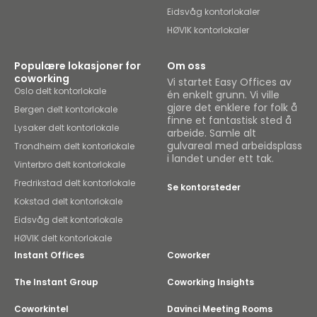
Eidsvåg kontorlokaler
HØVIK kontorlokaler
Populære lokasjoner for
Om oss
coworking
Vi startet Easy Offices av
Oslo delt kontorlokale
én enkelt grunn. Vi ville
gjøre det enklere for folk å
Bergen delt kontorlokale
finne et fantastisk sted å
Lysaker delt kontorlokale
arbeide. Samle alt
gulvareal med arbeidsplass
Trondheim delt kontorlokale
i landet under ett tak.
Vinterbro delt kontorlokale
Fredrikstad delt kontorlokale
Se kontorsteder
Kokstad delt kontorlokale
Eidsvåg delt kontorlokale
HØVIK delt kontorlokale
Instant Offices
Coworker
The Instant Group
Coworking Insights
Coworkintel
Davinci Meeting Rooms