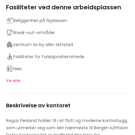
Fasiliteter ved denne arbeidsplassen
Beliggenhet på flyplassen
Break-out-områder
Sentrum av by eller tettsted
Fasiliteter for funksjonshemmede
Heis
Gode transportforbindelser
Vis alle
Møterom
Beskrivelse av kontoret
Parkering
Forhøyede gulv
Regus Flesland holder til i et flott og moderne kontorbygg,
som utmerker seg som det nærmeste til Bergen lufthavn.
Sandwich-service