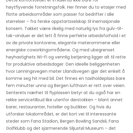
Dette kontorstedet er imidlertid ikke bare for
Nedsenkede tak
høytflyvende forretningsfolk. Her finner du to etasjer med
flotte arbeidsområder som passer for bedrifter i alle
størrelser – fra ferske oppstartsselskap til inernasjonale
konsern. Takket være rikelig med naturlig lys fra gulv-til-
tak-vinduer er det lett å finne perfekte arbeidsforhold i et
av de private kontorene, elegante møterommene eller
energiske coworkingområdene. Og med ubegrenset
høyhastighets Wi-Fi og vennlig betjening ligger alt til rette
for produktive arbeidsdager. Den ideelle beliggenheten
hvor Lønningsvegen møter Lilandsvegen gjør det enkelt å
komme seg hit med bil. Det finnes en taxiholdeplass bare
fem minutter unna og Bergen lufthavn er rett over veien.
Senterets nærhet til flyplassen betyr at du også har en
rekke servicetilbud like utenfor dørstokken – blant annet
barer, restauranter, hoteller og butikker. Og hvis du
utforsker lokalområdet, er det kort vei til interessante
steder som Fana Stadion, Bergen Bowling Sandsli, Fana
Golfklubb og det sjarmerende Siljustøl Museum – det