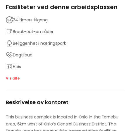
Fasiliteter ved denne arbeidsplassen
24 timers tilgang
Break-out-områder
Beliggenhet i næringspark
Dagtilbud
Heis
Gym og treningsrom
Vis alle
Gode transportforbindelser
Beskrivelse av kontoret
Møterom
Lunsjrestaurant på stedet
This business complex is located in Oslo in the Fornebu
area, 6km west of Oslo’s Central Business District. The
Parkering