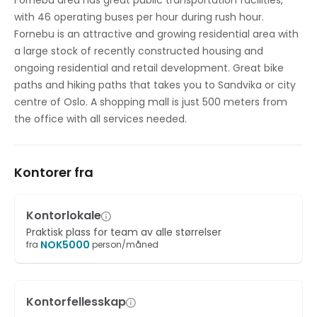
Fornebu area has great public transportation facilities,
Tilgang til høyhastighetsinternett
with 46 operating buses per hour during rush hour.
Fornebu is an attractive and growing residential area with
Dusjer
a large stock of recently constructed housing and
ongoing residential and retail development. Great bike
Temp-kontroll
paths and hiking paths that takes you to Sandvika or city
Videokonferansestudio
centre of Oslo. A shopping mall is just 500 meters from
the office with all services needed.
Sykkeloppbevaring
Kontorer fra
Kontorlokale
Praktisk plass for team av alle størrelser
NOK
5000
fra
person/måned
Kontorfellesskap