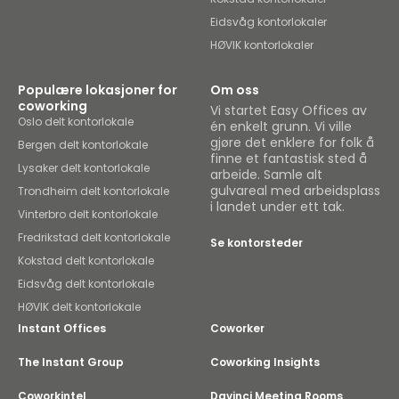
Eidsvåg kontorlokaler
HØVIK kontorlokaler
Populære lokasjoner for
Om oss
coworking
Vi startet Easy Offices av
Oslo delt kontorlokale
én enkelt grunn. Vi ville
gjøre det enklere for folk å
Bergen delt kontorlokale
finne et fantastisk sted å
Lysaker delt kontorlokale
arbeide. Samle alt
gulvareal med arbeidsplass
Trondheim delt kontorlokale
i landet under ett tak.
Vinterbro delt kontorlokale
Fredrikstad delt kontorlokale
Se kontorsteder
Kokstad delt kontorlokale
Eidsvåg delt kontorlokale
HØVIK delt kontorlokale
Instant Offices
Coworker
The Instant Group
Coworking Insights
Coworkintel
Davinci Meeting Rooms