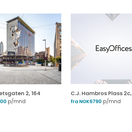
etsgaten 2, 164
C.J. Hambros Plass 2c,
p/mnd
p/mnd
800
fra NOK6790