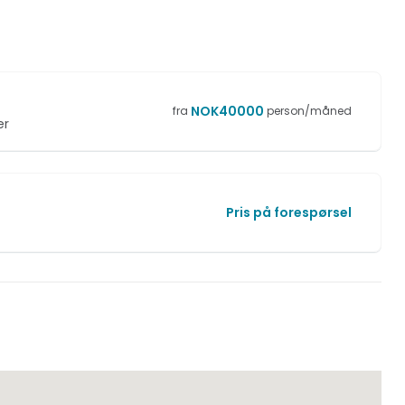
NOK
40000
fra
person/måned
er
Pris på forespørsel