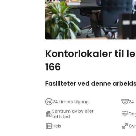
Kontorlokaler til l
166
Fasiliteter ved denne arbeid
24 timers tilgang
24 
Sentrum av by eller
Dag
tettsted
Heis
Gym