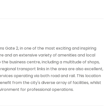
sjrestaurant på stedet
Parkering
jer
Temp-kontroll
keloppbevaring
s Gate 2, in one of the most exciting and inspiring
ntre and an extensive variety of amenities and local
o the business centre, including a multitude of shops,
 regional transport links in the area are also excellent,
vices operating via both road and rail. This location
nefit from the city's diverse array of facilities, whilst
vironment for professional operations.