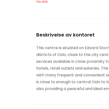
Møterom
Lun
Vis alle
Tilgang til
Dus
høyhastighetsinternett
Videokonferansestudio
Syk
Beskrivelse av kontoret
This centre is situated on Edvard Storm
districts of Oslo, close to the city ce
services available in close proximity t
hotels, retail outlets and eateries. The
with many frequent and convenient ser
is close to enough to central Oslo to be
also providing a peaceful and ideal en