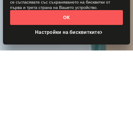
се съгласявате със съхраняването на бисквитки от
първа и трета страна на Вашето устройство.
OK
Настройки на бисквитките
Работно пространство без
проблеми
Ще ви помогнем да намерите най-подходящото
работно пространство за вашия бизнес – в
центъра на града или близо до дома.
Корпоративно, ексцентрично, луксозно или
бюджетно. Каквото ви трябва, когато ви потрябва.
Офис за вашия бизнес и вашия