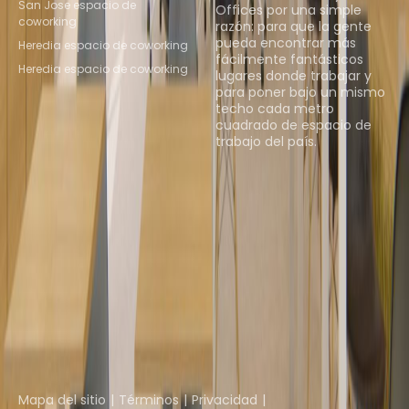
San Jose espacio de
Offices por una simple
coworking
razón: para que la gente
pueda encontrar más
Heredia espacio de coworking
fácilmente fantásticos
Heredia espacio de coworking
lugares donde trabajar y
para poner bajo un mismo
techo cada metro
cuadrado de espacio de
trabajo del país.
Descubrir espacios
Instant Offices
Coworker
The Instant Group
Coworking Insights
Coworkintel
Davinci Meeting Rooms
Davinci Virtual
Incendium
Yta
Parte de
Instant Group
Mapa del sitio
Términos
Privacidad