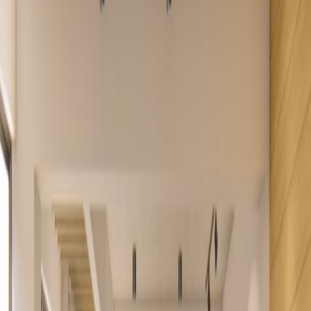
Ubicación
Build a new home for your business in Costa
Rica, with ready-to-use office space at 6184
Boulevard Dent. Get straight to work in the
fast-growing capital city, in the diverse
business district of The Alameda. Enjoy reliable
nearby bus and train links for commuting and
the attractions of Downtown San Jose.
Let your business shine in this bold, glass-
fronted office building. Welcome clients with
onsite parking and a professional reception
area, and enjoy open plan work areas and
glass partitioned private offices. Pitch ideas in
fully furnished meeting rooms with views of
the San Jose skyline. Connect with colleagues
after work in a popular region of Latin America.