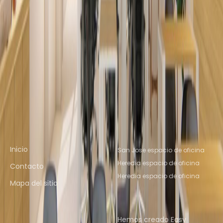
Espacio De Oficina Heredia
Espacio De Oficina
San Jose
Espacio De Oficina Heredia
Espacio De
Oficina Heredia
Espacio De Oficina La Fortuna
Espacio de coworking cercano
Espacio De Coworking Heredia
Espacio De
Coworking San Jose
Espacio De Coworking
Heredia
Espacio De Coworking Heredia
Espacio
De Coworking La Fortuna
Enlaces rápidos
Ubicaciones de oficinas
populares
Inicio
San Jose espacio de oficina
Heredia espacio de oficina
Contacto
Heredia espacio de oficina
Mapa del sitio
Ubicaciones de espacio
Quiénes somos
de coworking populares
Hemos creado Easy