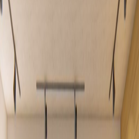
Oficinas en alquiler en
Boulevard Dent,
Adriatico Building, Piso
3
Las instalaciones de este espacio de trabajo
Zonas de descanso
Centro urbano
Principales enlaces de transporte
Salas de reuniones