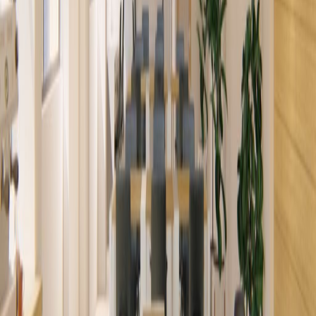
and enjoy open plan work areas and glass
partitioned private offices. Pitch ideas in fully
furnished meeting rooms with views of the
San Jose skyline. Connect with colleagues
after work in a popular region of Latin America.
Oficinas relacionadas
Avenida 1era, Calle 21 n23, Barrio La California,
10104
de CRCPrecio a petición
por mes
Frente al Colegio SEK, Aleste, Torre 201, 00000
de CRCPrecio a petición
por mes
C.40, Mántica, 10102
de CRC269
por mes
06th Floor, Escazu Corporate Center, Escazu,
10201
de CRC225
por mes
Oficinas cercanas