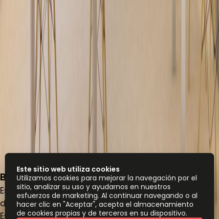
Este sitio web utiliza cookies
Boulevard Dent, Adriatico Building, Piso 3
Utilizamos cookies para mejorar la navegación por el
sitio, analizar su uso y ayudarnos en nuestros
Espacio de oficina
esfuerzos de marketing. Al continuar navegando o al
de
CRC
185
persona/mes
hacer clic en "Aceptar", acepta el almacenamiento
de cookies propias y de terceros en su dispositivo.
Escritorios de coworking