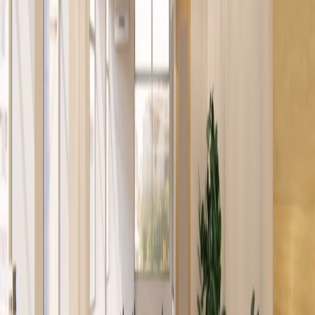
Espacios prácticos para equipos de todos los
tamaños
de
CRC
185
persona/mes
Escritorios de coworking
de
CRC
169
persona/mes
Descripción de la oficina
Build a new home for your business in Costa
Rica, with ready-to-use office space at 6184
Boulevard Dent. Get straight to work in the
fast-growing capital city, in the diverse
business district of The Alameda. Enjoy reliable
nearby bus and train links for commuting and
the attractions of Downtown San Jose. Let
your business shine in this bold, glass-fronted
office building. Welcome clients with onsite
parking and a professional reception area,