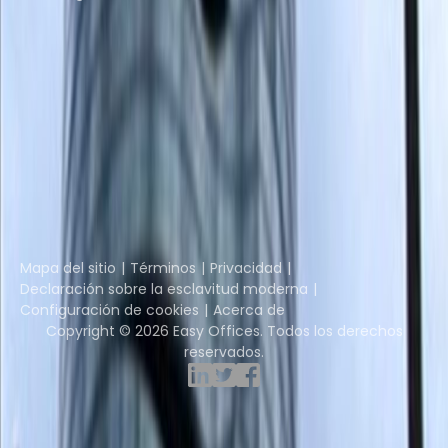
Descubrir espacios
Instant Offices
Coworker
The Instant Group
Coworking Insights
Coworkintel
Davinci Meeting Rooms
Davinci Virtual
Incendium
Yta
Parte de
Instant Group
Mapa del sitio
Términos
Privacidad
Declaración sobre la esclavitud moderna
Configuración de cookies
Acerca de
Copyright © 2026 Easy Offices. Todos los derechos
reservados.