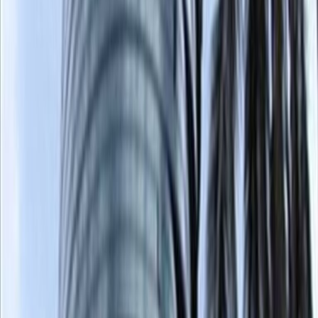
Oficinas desde
Espacio de oficina
Espacios prácticos para equipos de todos los
tamaños
de
$
205
persona/mes