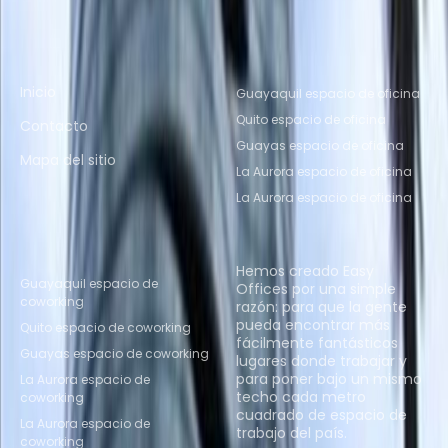
Enlaces rápidos
Ubicaciones de oficinas
populares
Inicio
Guayaquil espacio de oficina
Quito espacio de oficina
Contacto
Guayas espacio de oficina
Mapa del sitio
La Aurora espacio de oficina
La Aurora espacio de oficina
Ubicaciones de espacio
Quiénes somos
de coworking populares
Hemos creado Easy
Guayaquil espacio de
Offices por una simple
coworking
razón: para que la gente
pueda encontrar más
Quito espacio de coworking
fácilmente fantásticos
Guayas espacio de coworking
lugares donde trabajar y
para poner bajo un mismo
La Aurora espacio de
techo cada metro
coworking
cuadrado de espacio de
La Aurora espacio de
trabajo del país.
coworking