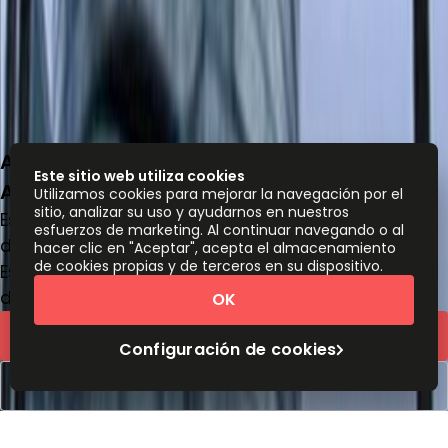
Av Eloy Alfaro E6-24, y Calle Francisco
Este sitio web utiliza cookies
Andrade Marin, 170518
Utilizamos cookies para mejorar la navegación por el
sitio, analizar su uso y ayudarnos en nuestros
Espacio de oficina
esfuerzos de marketing. Al continuar navegando o al
de
$
205
persona/mes
hacer clic en "Aceptar", acepta el almacenamiento
de cookies propias y de terceros en su dispositivo.
Escritorios de coworking
de
$
189
persona/mes
OK
Cotización rápida
Configuración de cookies
Reservar una visita