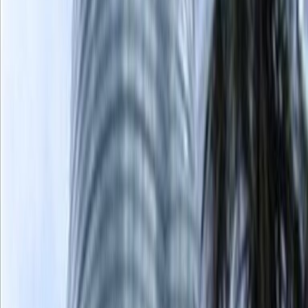
Oficinas en alquiler en
Av Eloy Alfaro E6-24, y
Calle Francisco
Andrade Marin, 170518
Las instalaciones de este espacio de trabajo
Zonas de descanso
Centro urbano
Principales enlaces de transporte
Salas de reuniones