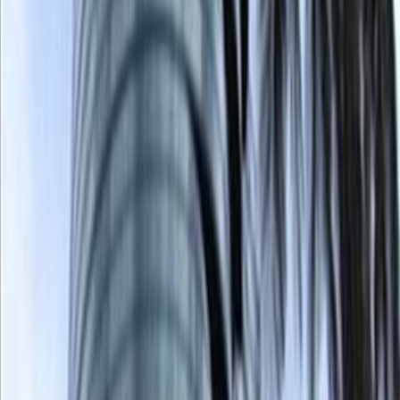
Escritorios de coworking
de
$
189
persona/mes
Descripción de la oficina
Give your latest ideas a boost in Batan Alto
with 5915 Av Eloy Alfaro’s flexible workspaces.
Enjoy inspiring views over an eclectic urban
landscape, set against Quito’s dramatic
backdrop of the Andean foothills.Make a home
for your business in this prosperous district,
joining a vibrant mix of marketing agencies,
tech firms and financial consultancies. With
parks, gardens and plenty of places to eat
within walking distance, you’re in the perfect
spot to switch off and reset when the working
day is done
Oficinas relacionadas