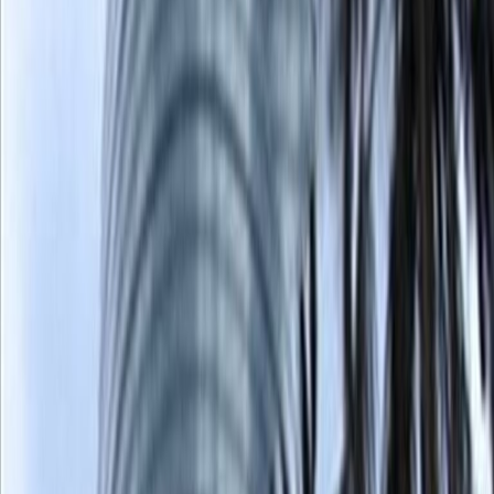
Ubicación
Give your latest ideas a boost in Batan Alto
with 5915 Av Eloy Alfaro’s flexible workspaces.
Enjoy inspiring views over an eclectic urban
landscape, set against Quito’s dramatic
backdrop of the Andean foothills.
Make a home for your business in this
prosperous district, joining a vibrant mix of
marketing agencies, tech firms and financial
consultancies. With parks, gardens and plenty
of places to eat within walking distance, you’re
in the perfect spot to switch off and reset
when the working day is done