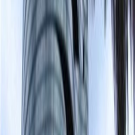
Tercera Transversal, Av Oswaldo
Guayasamim, 0000
de $229
por mes
Av. 6 de Diciembre e Ignacio Bossano, Edificio
Forum Century, 170135
de $205
por mes
Av 12 de Octubre y Coruña esquina, 170523
de $300
por mes
Av León Febres-Cordero Km 1, Guayas, Avalon
Plaza 3rd Floor, 090602
de $225
por mes
Oficinas cercanas
Espacio De Oficina Guayaquil
Espacio De
Oficina Cuenca
Espacio de coworking cercano
Espacio De Coworking Guayaquil
Espacio De
Coworking Cuenca