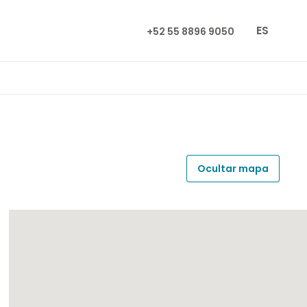
ES
+52 55 8896 9050
Ocultar mapa