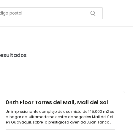
resultados
04th Floor Torres del Mall, Mall del Sol
Un impresionante complejo de uso mixto de 145,000 m2 es
el hogar del ultramoderno centro de negocios Mall del Sol
en Guayaquil, sobre la prestigiosa avenida Juan Tanca
Marengo, la ubicación ideal para negocios. El centro está
en el cuarto piso de las Torres del Centro Comercial, la