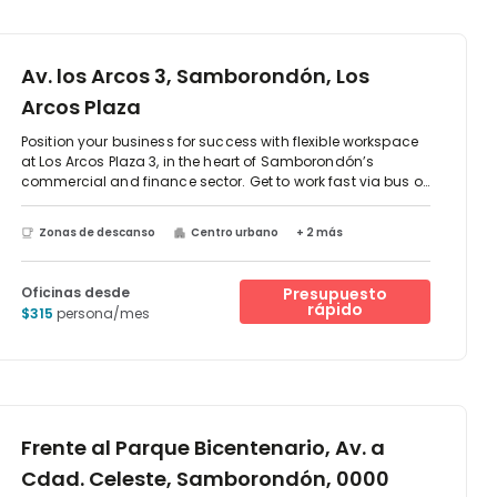
Av. los Arcos 3, Samborondón, Los
Arcos Plaza
Position your business for success with flexible workspace
at Los Arcos Plaza 3, in the heart of Samborondón’s
commercial and finance sector. Get to work fast via bus or
train, or for commercial opportunities further afield, José
Joaquín de Olmedo International Airport is just 20 minutes
Zonas de descanso
Centro urbano
+ 2 más
away by car.Take the lift to the second floor and work
efficiently in light-filled workspaces, surrounded by floor-
to-ceiling windows. Bring your ideas to life in modern
Oficinas desde
Presupuesto
meeting rooms and collaborate with fellow professionals
rápido
$315
persona/mes
in relaxed coworking and breakout areas. Need a break?
Clear your mind with a stroll around one of the many
nearby parks, including Samborondón Park.
Frente al Parque Bicentenario, Av. a
Cdad. Celeste, Samborondón, 0000