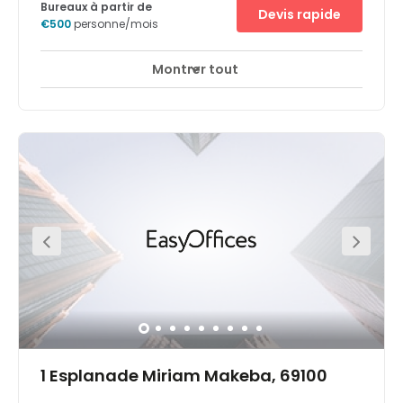
Bureaux à partir de
Devis rapide
€500
personne/mois
Montrer tout
Accès 24 heures sur 24
Salles de réunion
+ 8 plus
A 5min de la gare de Perrache et à 10min du centre de
Lyon, à proximité de l’autoroute A7, 3 lignes de bus, TER.
Finis les embouteillages, terminés les problèmes de
parking installez-vous sans investissement dans un
environnement paysager et un bâtiment à l’architecture
moderne et conviviale.
1 Esplanade Miriam Makeba, 69100