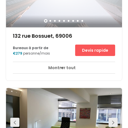
tramways (1, 3, 4), 16 lignes de bus et 25 stations Velo’V
desservent ce lieu incontournable du business lyonnais.
132 rue Bossuet, 69006
Bureaux à partir de
Devis rapide
€279
personne/mois
Montrer tout
Surveillance CCTV 24 heures sur 24
Parking
+ 12 plus
Les Français sont connus pour leur style, et à voir le 123
Rue Bossuet, c'est également vrai pour leurs espaces de
travail. Tous les professionnels de Lyon s'arrachent déjà
les bureaux privés, salles de réunion et espaces
communs de ce superbe bâtiment. Rénovée récemment,
l'impressionnante façade en verre du bâtiment reflète
son intérieur contemporain, naturellement lumineux
grâce aux baies vitrées. Les toits-terrasses offrent une
vue idyllique sur la célèbre architecture de style
Renaissance de Lyon, en plus d'un espace