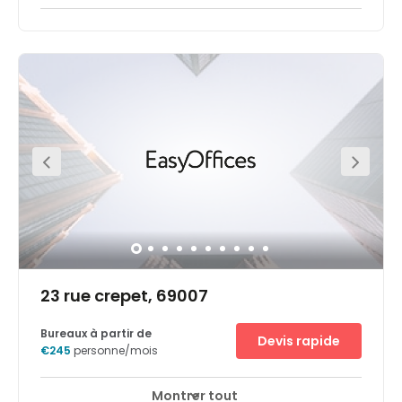
Ce centre est stratégiquement situé à quelques instants
du quartier des affaires de la Part-Dieu et au cœur des
Charpennes. Cet espace a un bon accès à la station de
métro Charpennes, à environ 15 minutes à pied de la
gare et à proximité d'un éventail de restaurants et de
magasins.
23 rue crepet, 69007
Bureaux à partir de
Devis rapide
€245
personne/mois
Montrer tout
Espaces de détente
Centre-ville
+ 9 plus