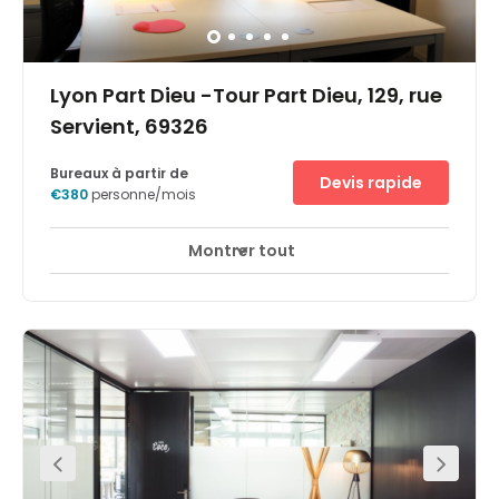
Lyon Part Dieu -Tour Part Dieu, 129, rue
Servient, 69326
Bureaux à partir de
Devis rapide
€380
personne/mois
Montrer tout
Accès 24 heures sur 24
Espaces de détente
+ 15 plus
Situé dans la Tour Part-Dieu, l’adresse symbole des
affaires, le centre d’affaires est à deux pas de la gare de
La Part-Dieu. Desservi par tous les transports urbains, il
est à 10 minutes de l’A7 (Paris-Marseille), de l’A43, et à
moins d’1/2 heure de l’aéroport St-Exupéry. Un
emplacement idéal pour la location de votre bureau à
Lyon ou la mise en place d’une solution de domiciliation.
Emplacement également très fonctionnel dans le cadre
de location de salles de réunion sur Lyon.