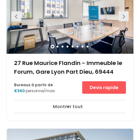
transports. Lyon encourage activement l'innovation
technologique, organisationnelle et sociale dans les
affaires et vise à devenir une région de premier plan pour
l'expérimentation. Son succès est démontré par un
nombre élevé de dépôts de brevets, de collaborations
inter-entreprises et les dépenses en matière de recherche
et développement. Il y a 10 000 chercheurs et 500
laboratoires dans la ville. Le centre Lyon Plaza Part Dieu
est situé en face d'une des principales gares TGV de la
ville, avec un accès facile à l'aéroport international Lyon
Saint-Exupéry.
27 Rue Maurice Flandin - Immeuble le
Forum, Gare Lyon Part Dieu, 69444
Bureaux à partir de
Devis rapide
€360
personne/mois
Montrer tout
Centre d'accueil de jour
Salles de réunion
+ 1 plus
Situé face la Gare TGV Lyon Part-Dieu, dans l’immeuble Le
Forum, Multiburo Lyon Part-Dieu Gare bénéficie d’un
emplacement idéal pour les travailleurs nomades qui
cherchent un lieu professionnel et très accessible pour