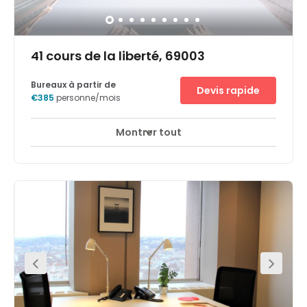
41 cours de la liberté, 69003
Bureaux à partir de
Devis rapide
€385
personne/mois
Montrer tout
Surveillance CCTV 24 heures sur 24
Parking
+ 7 plus
Venez travailler en plein cœur de Lyon dans notre espace
de travail Signature au décor élégant situé dans le
quartier des affaires de la Part-Dieu. Parfaitement
desservi par tous les transports en commun, il vous
attend, ainsi que vos clients, au 41 Cours de la Liberté.
Rien de tel pour vous concentrer que ces bureaux
lumineux et aérés dotés d'un mobilier ergonomique et
d'une connexion Wi-Fi haut débit. Vous pourrez y réserver
des salles de réunion ou des espaces de coworking
selon vos besoins. Après votre journée de travail, profitez
des bars et restaurants situés le long de la rive gauche
du Rhône pour inviter vos clients ou souffler avec votre
équipe.