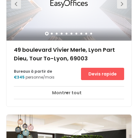
49 boulevard Vivier Merle, Lyon Part
Dieu, Tour To-Lyon, 69003
Bureaux à partir de
Devis rapide
€345
personne/mois
Montrer tout
Surveillance CCTV 24 heures sur 24
+ 3 plus
Dominant le quartier central des affaires de la ville et
jouissant d'un accès direct à la gare de Lyon Part-Dieu
pour les trains en provenance ou en direction de Paris ou
Marseille, la tour To-Lyon est le lieu rêvé pour les
entreprises aux grandes ambitions. Avec ses 43 étages,
dont six entièrement rénovés sont réservés à Spaces, elle
offre un accès 24 heures sur 24, une connexion WiFi