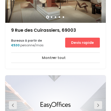
Underground Station is only 10-minutes away.
9 Rue des Cuirassiers, 69003
Bureaux à partir de
Devis rapide
€530
personne/mois
Montrer tout
Accès 24 heures sur 24
Espaces de détente
+ 10 plus
Idéalement situé dans la Tour Silex², immeuble de
bureaux offrant une gamme de services premium, ce
futur site Wellio, à l’esprit Penthouse et loft new-yorkais,
sera un lieu stimulant propice au développement de vos
projets. Lyon Part-Dieu offre aux entreprises, riverains et
visiteurs un environnement mixte dynamique composé
de bureaux, commerces, services & espaces
paysagers.Lyon Part-Dieu, c’est aussi le plus grand
centre commercial de centre-ville d’Europe avec 240
commerces et restaurants.3 lignes de métro (A, B, D), 3