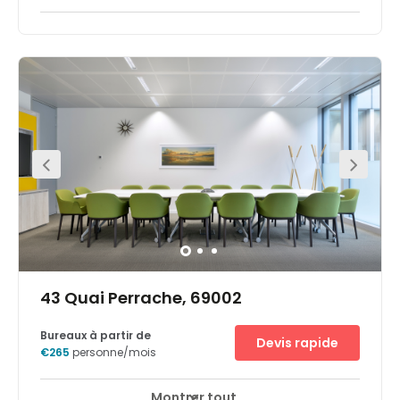
Cet accueillant bâtiment vitré se trouve au cœur du
quartier d'affaires très prisé de Lyon. Les bureaux
élégants et bien équipés ont été rénovés selon des
normes de qualité élevées, avec un espace de coworking
contemporain et des salles de réunion flexibles faciles à
réserver. Le bâtiment se trouve dans l'aire urbaine de
Gerland, qui accueille plus de 2 000 entreprises, c’est
donc l'endroit idéal pour dénicher des contacts, des
clients et des talents.En plus d'un parking souterrain,
Regus Lyon Gerland est facilement accessible en
transports en commun, notamment via l’arrêt de bus
Lyon Perrache et la station de métro Place Jean Jaurès.
Envie de changer de décor ou de divertir vos clients ? Ce
quartier d’affaires animé a beaucoup à offrir, y compris
le musée d'histoire militaire et le musée des Confluences,
ainsi que la possibilité de se promener tranquillement le
long du Rhône.
43 Quai Perrache, 69002
Bureaux à partir de
Devis rapide
€265
personne/mois
Montrer tout
Espaces de détente
Centre-ville
+ 2 plus