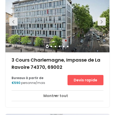
travailler entre 2 trains, implanter une antenne lyonnaise
ou organiser une réunion à la sortie du TGV. Répartis sur
3 étages entièrement rénovés, nos espaces de bureaux,
de coworking et de réunion sont modulables et flexibles
et vous apportent modernité, calme et luminosité.
Chaque étage dispose d’un café central pour vos
moments de pause et de convivialité. Venez visiter et
tester nos espaces pour 1h, 1 journée, 1 mois ou plus et
profitez d’une situation exceptionnelle à moins de 100
mètres de la Gare, au coeur d’un quartier hyper
dynamique
3 Cours Charlemagne, Impasse de La
Ravoire 74370, 69002
Bureaux à partir de
Devis rapide
€590
personne/mois
Montrer tout
Centre d'accueil de jour
Salles de réunion
+ 1 plus
Situé au cœur du quartier ultra moderne du 2nd
arrondissement de Lyon, Confluence est Le quartier
d’affaire en perpétuelle expansion de la ville.