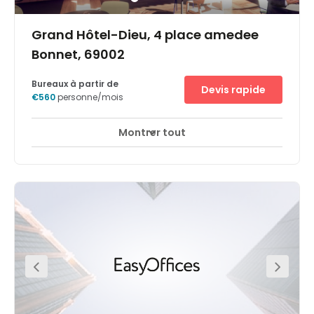
Grand Hôtel-Dieu, 4 place amedee
Bonnet, 69002
Bureaux à partir de
Devis rapide
€560
personne/mois
Montrer tout
Accès 24 heures sur 24
Espaces de détente
+ 5 plus
Situé dans un quartier fantastique de Lyon, l'espace offre
des liaisons de transport fantastiques à distance de
marche. La gare de Lyon est à 8 minutes à pied et la
station de métro n'est qu'à 10 minutes. En plus des
excellentes liaisons de transport, les environs vous offrent
de nombreuses commodités locales dont vous pourrez
profiter à l'heure du déjeuner ou du soir. Le site est très
accessible depuis le quai Menachem Taffel, le long
duquel se trouvent plusieurs lignes de bus régulièrement
desservies. En face, de l'autre côté de l'eau, vous pouvez
voir le parc municipal, Aire De Jeux Du Heyritz.