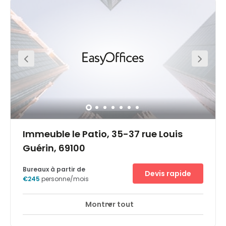
L’architecture moderne environnante offre un contraste
plaisant avec la verdure et le Rhône qui entoure la
presque ile. Ce cadre idéal n’est situé qu’a quelques
minutes du centre-ville et des grands axes routiers et
ferroviaires. Parking, tram/bus/métro, tous les moyens de
transports sont à la porte du centre. Une multitude de
commerçants, hôtels, restaurants, salles de sport, parc,
tout y est pour vous répondre a tous vos besoins. Accès
voiture Place des Archives ( parking Q Park )Une
accessibilité directe en transports en commun (
Tram/Bus/Métro)
Immeuble le Patio, 35-37 rue Louis
Guérin, 69100
Bureaux à partir de
Devis rapide
€245
personne/mois
Montrer tout
Surveillance CCTV 24 heures sur 24
Parking
+ 11 plus
Rejoignez les 2 400 entreprises et leurs 46 380 employés