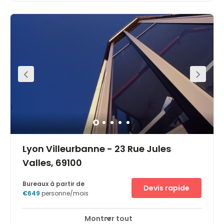
qui profitent déjà des avantages du quartier des affaires
animé de Villeurbanne Tonkin. Le centre d'affaires Le Patio
est situé dans la prolongation naturelle du quartier de
Lyon Part-Dieu, réputé pour être bien desservi par les
transports.Le bâtiment abrite des bureaux, des salles de
réunion et des espaces de coworking au 4e étage , au
cœur de ce quartier en plein essor et accueille des
entreprises du secteur de l'énergie comme EDF et RTE. La
réception au rez-de-chaussée offre un accueil
chaleureux aux visiteurs grâce à son plancher attrayant,
ses sièges confortables et sa terrasse lumineuse. Faites
une pause au Parc de la Tête d’Or pour le déjeuner et
profitez des jardins pour trouver l'inspiration.
Lyon Villeurbanne - 23 Rue Jules
Valles, 69100
Bureaux à partir de
Devis rapide
€649
personne/mois
Montrer tout
Accès 24 heures sur 24
Espaces de détente
+ 5 plus