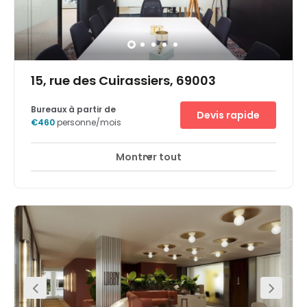
15, rue des Cuirassiers, 69003
Bureaux à partir de
Devis rapide
€460
personne/mois
Montrer tout
Accès 24 heures sur 24
Espaces de détente
+ 5 plus
This is the perfect workspace solution for any forward-
thinking company. This space prides itself on creating a
caring community that creates connection and
business, with both serviced offices and co-working
space in a prime area of Lyon. Here, you can also make
use of the on-site meeting room with catering, attractive
breakout spaces and 24/7 access. Within walking
distance, you can reach public interest spots at which to
entertain clients and colleagues alike, such as
museums, concert halls, and sports complexes. Lyon
Train Station is a short 8-minute walk away and the