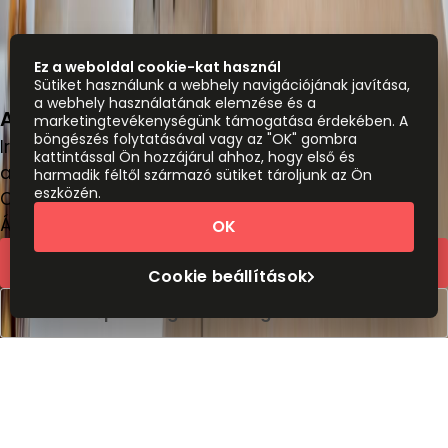
Ez a weboldal cookie-kat használ
Sütiket használunk a webhely navigációjának javítása,
a webhely használatának elemzése és a
Arany Janos u. 55, Debrecen 4025, 4025
marketingtevékenységünk támogatása érdekében. A
böngészés folytatásával vagy az "OK" gombra
Irodatér
kattintással Ön hozzájárul ahhoz, hogy első és
a weboldalról
HUF
200
személy/hónap
harmadik féltől származó sütiket tároljunk az Ön
eszközén.
Coworking asztalok
Ár kérésre
OK
Gyors árajánlat
Cookie beállítások
Időpont foglalása megtekintéshez