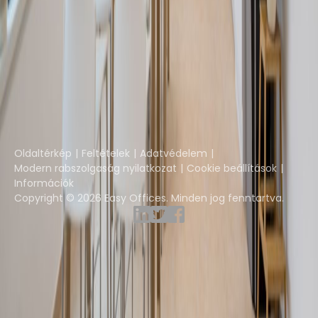
The Instant Group
Coworking Insights
Coworkintel
Davinci Meeting Rooms
Davinci Virtual
Incendium
Yta
Része az
Instant Group
Oldaltérkép
Feltételek
Adatvédelem
Modern rabszolgaság nyilatkozat
Cookie beállítások
Információk
Copyright © 2026 Easy Offices. Minden jog fenntartva.