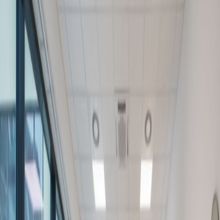
Parkolási lehetőség
Nagy sebességű internet-hozzáférés
Zuhanyzók
Tempószabályozás
Mutasd az összeset
Helyszín