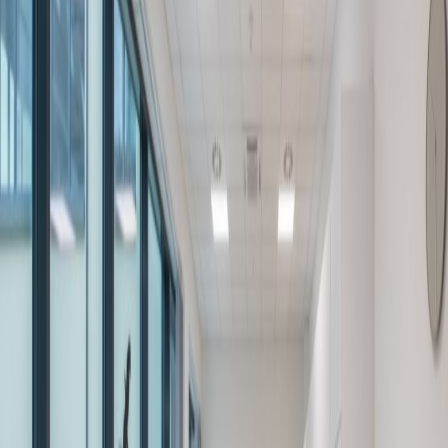
Irodák a
Irodatér
Gyakorlatias munkahelyek bármilyen méretű
csapatok számára
a weboldalról
HUF
200
személy/hónap
Coworking asztalok
Ár kérésre
Iroda leírása