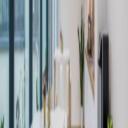
a weboldalról HUF64500
p/mth
Átrium Office Debrecen International Airport,
4026
a weboldalról HUF47900
p/mth
Arany János tér 1., 3526
a weboldalról HUF52500
p/mth
Közeli irodahelyiségek
Irodahelyiség Miskolc
Irodahelyiség
Szeged
Irodahelyiség Budapest
Irodahelyiség
Pécs
Közeli Coworking Space
Közösségi Iroda Miskolc
Közösségi Iroda
Szeged
Közösségi Iroda Budapest
Közösségi
Iroda Pécs
Gyorshivatkozások
Népszerű irodahelyszínek