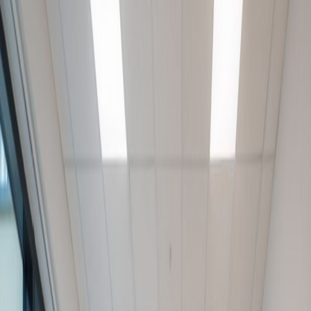
Kiadó irodahelyiségek
Arany Janos u. 55,
Debrecen 4025, 4025-
ban
A munkahely felszereltsége
24 órás hozzáférés
Város/városközpont
Nappali ellátás
Tárgyalótermek