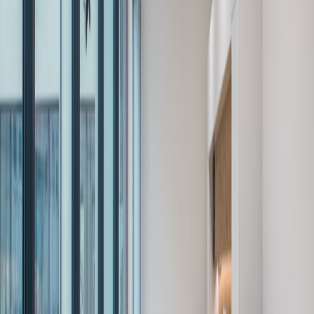
The city of Debrecen has experienced great
development in the last few years, attracting
foreign investors from all over the world and is
now home to some of the most exciting and
innovative business projects and commercial
growth in Europe. This centre sits right in the
heart of this corporate environment, offering a
high-quality and prestigious location within a
highly sought-after neighbourhood that
provides a range of local services including
accommodation, restaurants and shops; with
excellent local transport links running frequent
services throughout the area.
Kapcsolódó irodák
Barna street 23, 4025
a weboldalról HUF300
p/mth
Vágóhíd u. 2., 4034