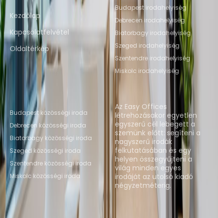
Budapest irodahelyiség
Kezdőlap
Debrecen irodahelyiség
Kapcsolatfelvétel
Biatorbagy irodahelyiség
Szeged irodahelyiség
Oldaltérkép
Szentendre irodahelyiség
Miskolc irodahelyiség
Népszerű coworking
Rólunk
irodák
Az Easy Offices
Budapest közösségi iroda
létrehozásakor egyetlen
egyszerű cél lebegett a
Debrecen közösségi iroda
szemünk előtt: segíteni a
Biatorbagy közösségi iroda
nagyszerű irodák
felkutatásában és egy
Szeged közösségi iroda
helyen összegyűjteni a
Szentendre közösségi iroda
világ minden egyes
Miskolc közösségi iroda
irodáját az utolsó kiadó
négyzetméterig.
Helyszínek megtekintése
Instant Offices
Coworker