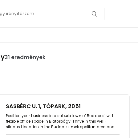
gy
31 eredmények
SASBÉRC U. 1, TÓPARK, 2051
Position your business in a suburb town of Budapest with
flexible office space in Biatorbágy. Thrive in this well-
situated location in the Budapest metropolitan area and
connect with the eclectic mix of businesses in office
buildings nearby. Travel around Biatorbágy easily using