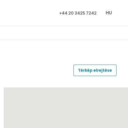
HU
+44 20 3425 7242
Térkép elrejtése