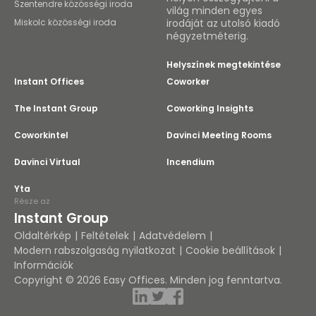
Szentendre közösségi iroda
világ minden egyes
Miskolc közösségi iroda
irodáját az utolsó kiadó
négyzetméterig.
Helyszínek megtekintése
Instant Offices
Coworker
The Instant Group
Coworking Insights
Coworkintel
Davinci Meeting Rooms
Davinci Virtual
Incendium
Yta
Része az
Instant Group
Oldaltérkép
Feltételek
Adatvédelem
Modern rabszolgaság nyilatkozat
Cookie beállítások
Információk
Copyright © 2026 Easy Offices. Minden jog fenntartva.