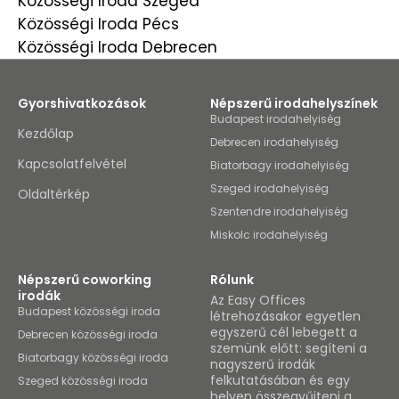
Közösségi Iroda Szeged
Közösségi Iroda Pécs
Közösségi Iroda Debrecen
Gyorshivatkozások
Népszerű irodahelyszínek
Budapest irodahelyiség
Kezdőlap
Debrecen irodahelyiség
Kapcsolatfelvétel
Biatorbagy irodahelyiség
Szeged irodahelyiség
Oldaltérkép
Szentendre irodahelyiség
Miskolc irodahelyiség
Népszerű coworking
Rólunk
irodák
Az Easy Offices
Budapest közösségi iroda
létrehozásakor egyetlen
egyszerű cél lebegett a
Debrecen közösségi iroda
szemünk előtt: segíteni a
Biatorbagy közösségi iroda
nagyszerű irodák
felkutatásában és egy
Szeged közösségi iroda
helyen összegyűjteni a