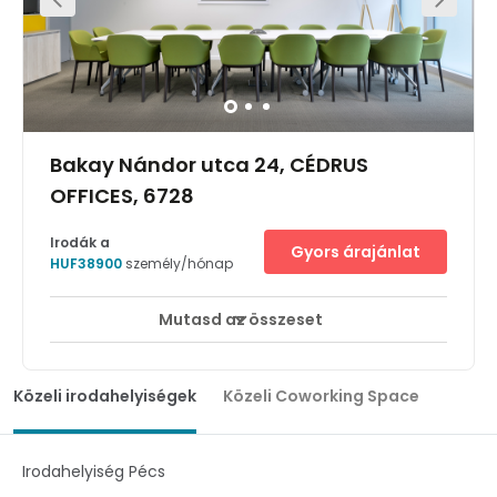
Bakay Nándor utca 24, CÉDRUS
OFFICES, 6728
Irodák a
Gyors árajánlat
HUF38900
személy/hónap
Mutasd az összeset
Break-Out területek
Város/városközpont
+ 2 több
Work from the heart of the action with flexible office space
in Szeged, the regional centre of Hungary’s Southern
Közeli irodahelyiségek
Közeli Coworking Space
Great Plain and its largest city. Being in an office centre
puts you in the vicinity of other businesses and like-
minded professionals you can collaborate with.
Commute easily to and from your workspace using the
Irodahelyiség Pécs
nearby Mura utca bus stop. Take your ideas around the