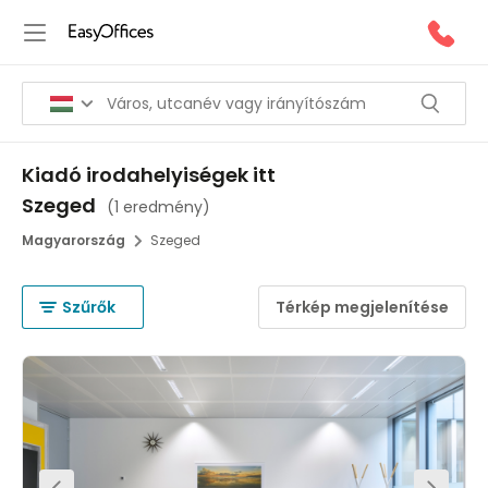
Kiadó irodahelyiségek itt
Szeged
(
1 eredmény
)
Magyarország
Szeged
Szűrők
Térkép megjelenítése