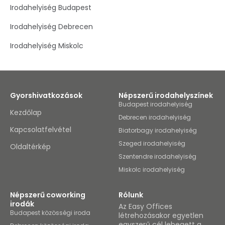
world - Szeged Airport is just a five-minute drive away.
Irodahelyiség Budapest
Whether you’re looking for a long-term home for your
business or just somewhere to focus for a day or two,
Irodahelyiség Debrecen
you’ll find what you need here.Brainstorm new ideas and
build on existing ones knowing you can rely on our
Irodahelyiség Miskolc
superfast WiFi to keep you going. Make new connections
in the open plan, flexible workspaces – choose from a
number of offices, common areas or maybe even the
fully-equipped kitchen. Take a break from work with
barista-brewed coffee, and if you need anything, our
friendly team are always happy to help. Relax after work
Gyorshivatkozások
Népszerű irodahelyszínek
with a stroll around the beautiful green spaces in the
Budapest irodahelyiség
area. Entertain clients after a successful pitch with dinner
Kezdőlap
Debrecen irodahelyiség
– being in the city centre puts you close by to plenty of
restaurants.
Kapcsolatfelvétel
Biatorbagy irodahelyiség
Szeged irodahelyiség
Oldaltérkép
Szentendre irodahelyiség
Miskolc irodahelyiség
Népszerű coworking
Rólunk
irodák
Az Easy Offices
Budapest közösségi iroda
létrehozásakor egyetlen
egyszerű cél lebegett a