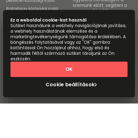
Debrecen közösségi iroda
szemünk előtt: segíteni a
Biatorbagy közösségi iroda
nagyszerű irodák
felkutatásában és egy
Szeged közösségi iroda
Ez a weboldal cookie-kat használ
helyen összegyűjteni a
Szentendre közösségi iroda
Sütiket használunk a webhely navigációjának javítása,
világ minden egyes
a webhely használatának elemzése és a
Miskolc közösségi iroda
irodáját az utolsó kiadó
marketingtevékenységünk támogatása érdekében. A
négyzetméterig.
böngészés folytatásával vagy az "OK" gombra
kattintással Ön hozzájárul ahhoz, hogy első és
Helyszínek megtekintése
harmadik féltől származó sütiket tároljunk az Ön
Instant Offices
eszközén.
Coworker
OK
The Instant Group
Coworking Insights
Coworkintel
Davinci Meeting Rooms
Cookie beállítások
Davinci Virtual
Incendium
Yta
Része az
Instant Group
Oldaltérkép
Feltételek
Adatvédelem
Modern rabszolgaság nyilatkozat
Cookie beállítások