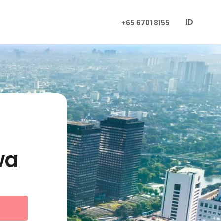
ID
+65 6701 8155
wa