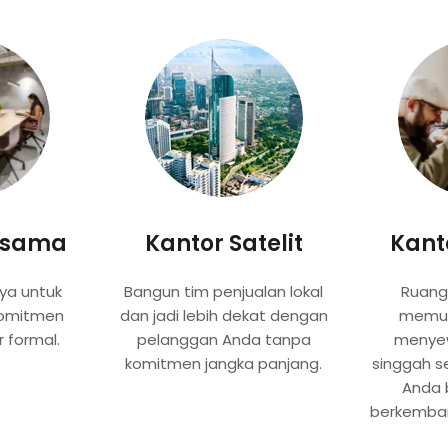
rsama
Kantor Satelit
Kanto
ya untuk
Bangun tim penjualan lokal
Ruang 
komitmen
dan jadi lebih dekat dengan
memun
r formal.
pelanggan Anda tanpa
menyew
komitmen jangka panjang.
singgah s
Anda 
berkemba