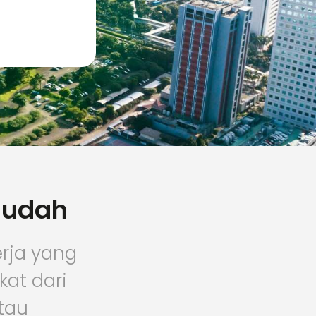
 mudah
rja yang
kat dari
atau