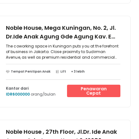
Noble House, Mega Kuningan, No. 2, Jl.
Dr.Ide Anak Agung Gde Agung Kav. E
4.2, 12950
The coworking space in Kuningan puts you at the forefront
of business in Jakarta. Close proximity to Sudirman
Avenue, as well as premium residential and commercial
centers, makes commuting simple. Plus, the surrounding
shops and restaurants keep your team feeling connected
Tempat Penitipan Anak
Lift
+ 3 lebih
and engaged and they provide great access to all you
might need within your working week. Make your mark in
this lively hub of business, culture, and entertainment. You
Kantor dari
Penawaran
can easily access the centre by bus at multiple
Cepat
IDR6000000
orang/bulan
TransJakarta busway transport lines on Jl. HR Rasuna
Said.
Noble House , 27th Floor, Jl.Dr. Ide Anak