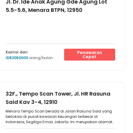
Jl. Dr. Ide Anak Agung Gde Agung Lot
memiliki banyak jendela dan berlimpah sinar matahari,
5.5-5.6, Menara BTPN, 12950
Anda dapat tetap fokus dalam mengolah beragam
gagasan terbaik. Lakukan wawancara di ruang rapat
privat, dan saat Anda butuh istirahat, nikmati udara segar
di teras/taman. Percayakan dukungan kerja Anda pada
tim kami yang ramah dan selalu siap membantu dengan
senang hati. Setelah bekerja, kunjungi salah satu pusat
perbelanjaan terdekat yang menyediakan segala
kebutuhan Anda untuk menjaga tim dan para klien tetap
Kantor dari
Penawaran
terhibur.
Cepat
IDR2050000
orang/bulan
32F., Tempo Scan Tower, Jl. HR Rasuna
Said Kav 3-4, 12910
Menara Tempo Scan berada di Jalan Rasuna Said yang
berlokasi di pusat kawasan keuangan terbesar di
Indonesia, Segitiga Emas Jakarta. Ini merupakan alamat
kantor yang sangat ideal untuk berbisnis di Jakarta. Dari
lokasi ini, sangatlah mudah untuk mencapai Jakarta