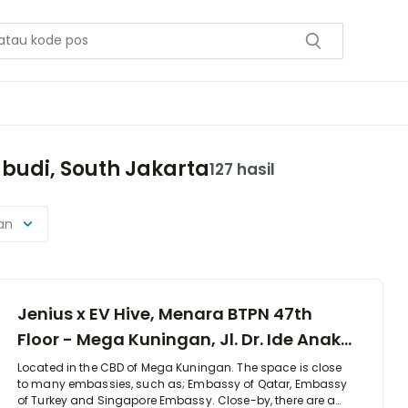
abudi, South Jakarta
127 hasil
an
Jenius x EV Hive, Menara BTPN 47th
Floor - Mega Kuningan, Jl. Dr. Ide Anak
Agung Gde Agung Kav 5.5 - 5.6,
Located in the CBD of Mega Kuningan. The space is close
to many embassies, such as; Embassy of Qatar, Embassy
Kuningan Timur, 12950
of Turkey and Singapore Embassy. Close-by, there are a