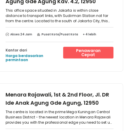
Agung Gde Agung Kav. 4.2, 12950
This office space situated in Jakarta is within close
distance to transport links, with Sudirman Station not far
from the centre. Located to the south of Jakarta City, this
space is perfect for those tenants that would like to take
advantage of space just outside the city while still being
Akses 24 Jam
Pusat Kota/Pusat Kota
+ 4 lebih
close enough to take advantage of all that Jakarta has to
offer.
Kantor dari
Penawaran
Cepat
Harga berdasarkan
permintaan
Menara Rajawali, 1st & 2nd Floor, Jl. DR
Ide Anak Agung Gde Agung, 12950
The centre is located in the prime Mega Kuningan Central
Business District - the newest location in Menara Rajawali
provides you with the professional edge you need to set up
shop. You'll only be minutes away from locations like Ritz-