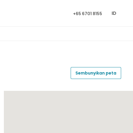
ID
+65 6701 8155
Sembunyikan peta