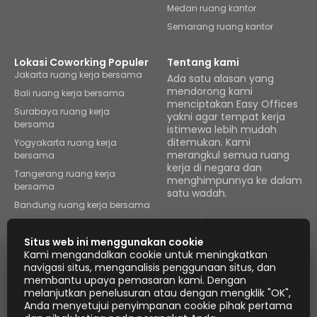
Medan ruang kantor
Semarang ruang kantor
Lokasi Coworking Populer
Tentang kami
Jakarta ruang kerja bersama
Ada satu alasan yang
mendorong kami
Bali ruang kerja bersama
menciptakan Easy Offices
Surabaya ruang kerja
yakni agar tempat kerja
bersama
istimewa lebih mudah
ditemukan. Kami
Yogyakarta ruang kerja
merangkul semua ruang
bersama
kerja di negara dan
Tangerang ruang kerja
menghimpunnya ke dalam
bersama
satu wadah.
Bandung ruang kerja bersama
Telusuri ruang
Makassar ruang kerja
bersama
Situs web ini menggunakan cookie
Kami mengandalkan cookie untuk meningkatkan
Medan ruang kerja bersama
navigasi situs, menganalisis penggunaan situs, dan
Semarang ruang kerja
membantu upaya pemasaran kami. Dengan
bersama
melanjutkan penelusuran atau dengan mengklik "OK",
Instant Offices
Coworker
Anda menyetujui penyimpanan cookie pihak pertama