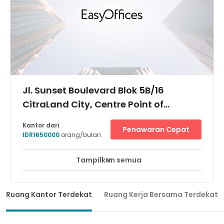
Jl. Sunset Boulevard Blok 5B/16
CitraLand City, Centre Point of
Indonesia (CPI) Kel. Maccini Sombala
Kantor dari
Penawaran Cepat
Kec. Tamalate, 90224
IDR1650000
orang/bulan
Tampilkan semua
Ruang Kantor Terdekat
Ruang Kerja Bersama Terdekat