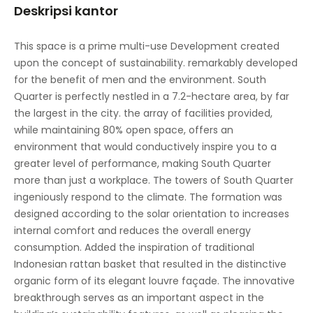
Deskripsi kantor
Ruang Pertemuan
Restoran Makan Siang di Tempat
This space is a prime multi-use Development created
upon the concept of sustainability. remarkably developed
Parkir
for the benefit of men and the environment. South
Akses internet berkecepatan tinggi
Quarter is perfectly nestled in a 7.2-hectare area, by far
the largest in the city. the array of facilities provided,
Kamar mandi
while maintaining 80% open space, offers an
environment that would conductively inspire you to a
Kontrol suhu
greater level of performance, making South Quarter
Studio konferensi video
more than just a workplace. The towers of South Quarter
ingeniously respond to the climate. The formation was
Penyimpanan Sepeda
designed according to the solar orientation to increases
internal comfort and reduces the overall energy
consumption. Added the inspiration of traditional
Indonesian rattan basket that resulted in the distinctive
organic form of its elegant louvre façade. The innovative
breakthrough serves as an important aspect in the