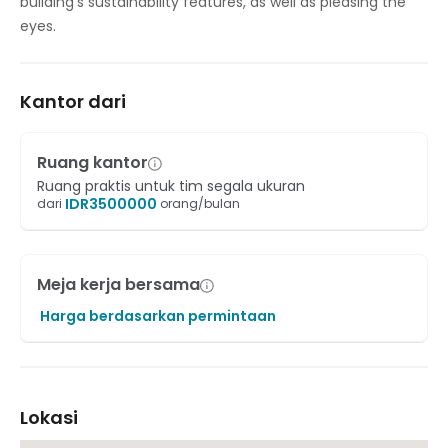
building’s sustainability features, as well as pleasing the
eyes.
Kantor dari
Ruang kantor
Ruang praktis untuk tim segala ukuran
IDR
3500000
dari
orang/bulan
Meja kerja bersama
Harga berdasarkan permintaan
Lokasi