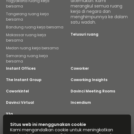
ditemukan. Kami
Yogyakarta ruang kerja
merangkul semua ruang
bersama
kerja di negara dan
Tangerang ruang kerja
menghimpunnya ke dalam
bersama
satu wadah.
Bandung ruang kerja bersama
Telusuri ruang
Makassar ruang kerja
bersama
Medan ruang kerja bersama
Semarang ruang kerja
bersama
Instant Offices
Coworker
The Instant Group
Coworking Insights
Coworkintel
Davinci Meeting Rooms
Davinci Virtual
Incendium
Yta
Bagian dari
Situs web ini menggunakan cookie
Instant Group
Kami mengandalkan cookie untuk meningkatkan
Peta situs
Ketentuan
Privasi