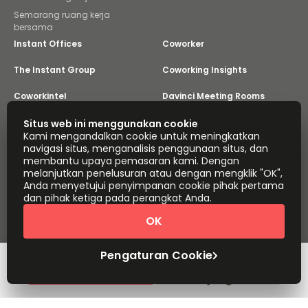
Semarang ruang kerja
bersama
Instant Offices
Coworker
The Instant Group
Coworking Insights
Coworkintel
Davinci Meeting Rooms
Davinci Virtual
Incendium
Situs web ini menggunakan cookie
Kami mengandalkan cookie untuk meningkatkan
navigasi situs, menganalisis penggunaan situs, dan
Yta
membantu upaya pemasaran kami. Dengan
Bagian dari
melanjutkan penelusuran atau dengan mengklik "OK",
Instant Group
Anda menyetujui penyimpanan cookie pihak pertama
Peta situs
Ketentuan
Privasi
dan pihak ketiga pada perangkat Anda.
Pernyataan Mengenai Perbudakan Modern
OK
Pengaturan Cookie
Tentang
Hak Cipta © 2026 Easy Offices. Hak cipta dilindungi
Undang-Undang.
Pengaturan Cookie
Atur jadwal
Kutipan cepat
kunjungan