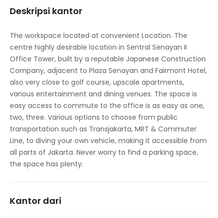
Deskripsi kantor
Jaringan transportasi utama
Ruang Pertemuan
The workspace located at convenient Location. The
centre highly desirable location in Sentral Senayan II
Restoran Makan Siang di Tempat
Office Tower, built by a reputable Japanese Construction
Parkir
Company, adjacent to Plaza Senayan and Fairmont Hotel,
also very close to golf course, upscale apartments,
Akses internet berkecepatan tinggi
various entertainment and dining venues. The space is
easy access to commute to the office is as easy as one,
Kamar mandi
two, three. Various options to choose from public
Plafon yang Ditangguhkan
transportation such as Transjakarta, MRT & Commuter
Line, to diving your own vehicle, making it accessible from
Kontrol suhu
all parts of Jakarta. Never worry to find a parking space,
the space has plenty.
Studio konferensi video
Penyimpanan Sepeda
Kantor dari
Cuci Kering di Tempat