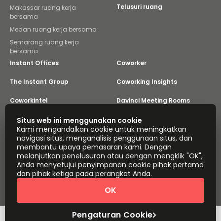
Telusuri ruang
Makassar ruang kerja
bersama
Medan ruang kerja bersama
Semarang ruang kerja
bersama
Instant Offices
Coworker
The Instant Group
Coworking Insights
Coworkintel
Davinci Meeting Rooms
Davinci Virtual
Incendium
Situs web ini menggunakan cookie
Kami mengandalkan cookie untuk meningkatkan
navigasi situs, menganalisis penggunaan situs, dan
Yta
membantu upaya pemasaran kami. Dengan
Bagian dari
melanjutkan penelusuran atau dengan mengklik "OK",
Instant Group
Anda menyetujui penyimpanan cookie pihak pertama
Peta situs
Ketentuan
Privasi
dan pihak ketiga pada perangkat Anda.
Pernyataan Mengenai Perbudakan Modern
OK
Pengaturan Cookie
Tentang
Hak Cipta © 2026 Easy Offices. Hak cipta dilindungi
Undang-Undang.
Pengaturan Cookie
Atur jadwal