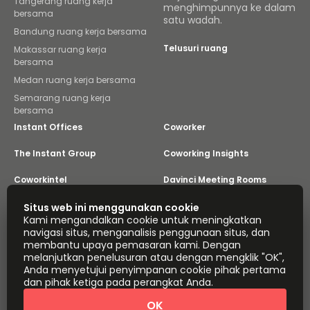
Tangerang ruang kerja
menghimpunnya ke dalam
bersama
satu wadah.
Bandung ruang kerja bersama
Telusuri ruang
Makassar ruang kerja
bersama
Medan ruang kerja bersama
Semarang ruang kerja
bersama
Instant Offices
Coworker
The Instant Group
Coworking Insights
Coworkintel
Davinci Meeting Rooms
Davinci Virtual
Incendium
Situs web ini menggunakan cookie
Kami mengandalkan cookie untuk meningkatkan
navigasi situs, menganalisis penggunaan situs, dan
Yta
membantu upaya pemasaran kami. Dengan
Bagian dari
melanjutkan penelusuran atau dengan mengklik "OK",
Instant Group
Anda menyetujui penyimpanan cookie pihak pertama
Peta situs
Ketentuan
Privasi
dan pihak ketiga pada perangkat Anda.
Pernyataan Mengenai Perbudakan Modern
OK
Pengaturan Cookie
Tentang