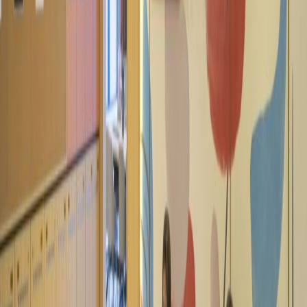
Building, 12190
dari IDR2690000
p/bulan
Ruang Kantor Terdekat
Ruang Kantor Jakarta Selatan
Ruang Kantor
North Jakarta
Ruang Kantor Serpong
Ruang
Kantor Bekasi
Ruang Kantor Tangerang
Ruang
Kantor Bekasi
Ruang Kantor Bandung
Ruang
Kantor Semarang
Ruang Kantor Yogyakarta
Ruang Kerja Bersama Terdekat
Ruang Kerja Bersama Jakarta Selatan
Ruang
Kerja Bersama North Jakarta
Ruang Kerja
Bersama Serpong
Ruang Kerja Bersama
Bekasi
Ruang Kerja Bersama Tangerang
Ruang
Kerja Bersama Bekasi
Ruang Kerja Bersama
Bandung
Ruang Kerja Bersama
Semarang
Ruang Kerja Bersama Yogyakarta