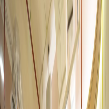
Ruang Kantor untuk
Disewakan di
Sudirman 7.8, Level 16,
Jl. Jend Sudirman Kav
7-8, Karet Tengsin,
12910
Fasilitas di ruang kerja ini
Pemantauan CCTV 24 jam
Area Istirahat