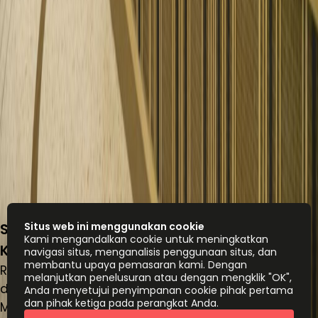
Sudirman 7.8, Level 16, Jl. Jend Sudirman
Situs web ini menggunakan cookie
Kami mengandalkan cookie untuk meningkatkan
Kav 7-8, Karet Tengsin, 12910
navigasi situs, menganalisis penggunaan situs, dan
membantu upaya pemasaran kami. Dengan
Ruang kantor
melanjutkan penelusuran atau dengan mengklik "OK",
dari
IDR
28500000
orang/bulan
Anda menyetujui penyimpanan cookie pihak pertama
dan pihak ketiga pada perangkat Anda.
Meja kerja bersama