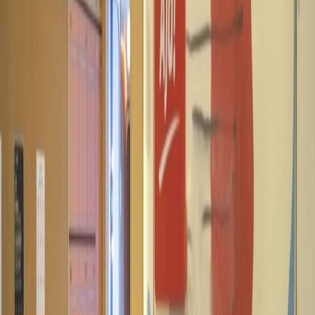
Station, and this location also offers easy
access to numerous nearby hotels,
apartments, shopping malls, embassies and
restaurants. Within walking distance to Trans
Jakarta Bus Stop 50 mins to Soekarno Hatta
International Airport
Kantor terkait
OFFICE 8, Level 18-A, Jl. Jend Sudirman Kav. 52-
53, 12190
dari IDR11550000
p/bulan
Jl Jend Sudirman Kav 52 - 53, SCBD, 6th Floor,
12190
dari IDR10800000
p/bulan
Treasury Office Tower, 31st Floor, Jl. Jend.
Sudirman Kav. 52-53, 12190
dari IDR2800000
p/bulan
Jl. Jend. Sudirman kav 52-53, The Energy