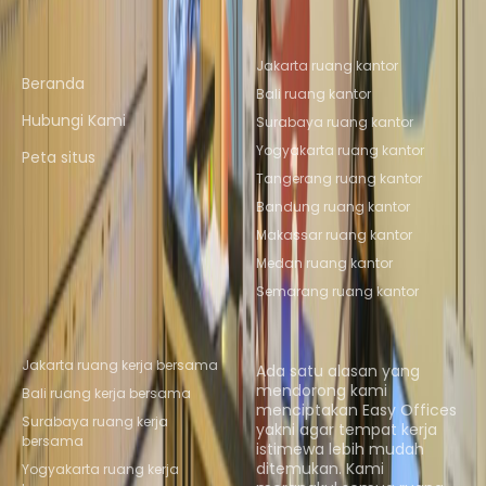
Tautan cepat
Lokasi Kantor Populer
Jakarta ruang kantor
Beranda
Bali ruang kantor
Hubungi Kami
Surabaya ruang kantor
Yogyakarta ruang kantor
Peta situs
Tangerang ruang kantor
Bandung ruang kantor
Makassar ruang kantor
Medan ruang kantor
Semarang ruang kantor
Lokasi Coworking Populer
Tentang kami
Jakarta ruang kerja bersama
Ada satu alasan yang
mendorong kami
Bali ruang kerja bersama
menciptakan Easy Offices
Surabaya ruang kerja
yakni agar tempat kerja
bersama
istimewa lebih mudah
ditemukan. Kami
Yogyakarta ruang kerja