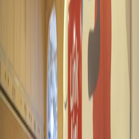
Kantor dari
Ruang kantor
Ruang praktis untuk tim segala ukuran
dari
IDR
28500000
orang/bulan
Meja kerja bersama
Harga berdasarkan permintaan
Deskripsi kantor
The business centre serviced office location is
housed on the 16th floor of Sudirman 7.8, one
of premium grade A building located in the
heart of Jakarta's Central Business District.
Sudirman 7.8 is brand new Jakarta's
skyscraper located on Sudirman Street, the
most established business district in Jakarta. It
boasts direct access to Setiabudi Astra MRT