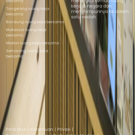
merangkul semua ruang
bersama
kerja di negara dan
Tangerang ruang kerja
menghimpunnya ke dalam
bersama
satu wadah.
Bandung ruang kerja bersama
Telusuri ruang
Makassar ruang kerja
bersama
Medan ruang kerja bersama
Semarang ruang kerja
bersama
Instant Offices
Coworker
The Instant Group
Coworking Insights
Coworkintel
Davinci Meeting Rooms
Davinci Virtual
Incendium
Yta
Bagian dari
Instant Group
Peta situs
Ketentuan
Privasi