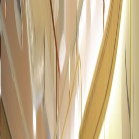
Pusat Kota/Pusat Kota
Tempat Penitipan Anak
Lift
Jaringan transportasi utama
Ruang Pertemuan
Restoran Makan Siang di Tempat
Parkir
Akses internet berkecepatan tinggi