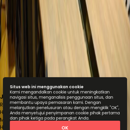
Situs web ini menggunakan cookie
Kami mengandalkan cookie untuk meningkatkan
Jl. Letjen Suprapto Kav.60, Walton, 10510
navigasi situs, menganalisis penggunaan situs, dan
membantu upaya pemasaran kami. Dengan
Ruang kantor
melanjutkan penelusuran atau dengan mengklik "OK",
Harga berdasarkan permintaan
Anda menyetujui penyimpanan cookie pihak pertama
dan pihak ketiga pada perangkat Anda.
Meja kerja bersama
Harga berdasarkan permintaan
OK