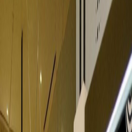
Ruang Kantor untuk
Disewakan di Jl. Letjen
Suprapto Kav.60,
Walton, 10510
Lokasi
Our construction team are currently busy
building this location, another new location in
our 4000+ network that enables people all
over the world to work closer to where they
need to be. We will bring you specific details
about this location soon, but all our
workspaces are designed with professionalism
and your productivity in mind. From our