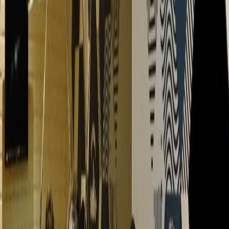
Harga berdasarkan permintaan
Meja kerja bersama
Harga berdasarkan permintaan
Deskripsi kantor
Kantor terkait
Jl. Yos Sudarso Kav 85, Altira Business Park,
14360
dari IDR1290000
p/bulan
EV Hive Pos, Jl. Gedung Kesenian No.3, Ps. Baru,
Sawah Besar, 10710
dari IDR6000000
p/bulan
EV Hive Filateli, Jl. Pos, Ps. Baru, Sawah Besar,
10710
dari IDR7500000
p/bulan
Jl. M.H. Thamrin No.9, Menara Cakrawala, 10340
dari IDR1450000
p/bulan