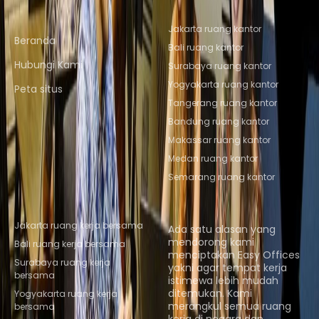
Tautan cepat
Lokasi Kantor Populer
Jakarta ruang kantor
Beranda
Bali ruang kantor
Hubungi Kami
Surabaya ruang kantor
Yogyakarta ruang kantor
Peta situs
Tangerang ruang kantor
Bandung ruang kantor
Makassar ruang kantor
Medan ruang kantor
Semarang ruang kantor
Lokasi Coworking Populer
Tentang kami
Jakarta ruang kerja bersama
Ada satu alasan yang
mendorong kami
Bali ruang kerja bersama
menciptakan Easy Offices
Surabaya ruang kerja
yakni agar tempat kerja
bersama
istimewa lebih mudah
ditemukan. Kami
Yogyakarta ruang kerja
merangkul semua ruang
bersama