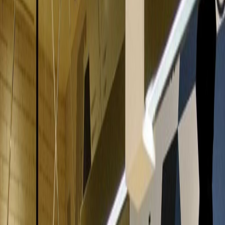
ergonomic furniture to ambient lighting and
all the facilities you are going to need on site
including shared amenities like kitchens and
break-out space. Our workspaces cater for a
range of workstyles whether you just want to
drop into our business lounge, coworking
space or need an office for the day or
meeting room for the hour. We also have long
term solutions such as offices which come
ready to go or you can fully customize them,
or a dedicated coworking desk. Everyone of
our locations can also be used as a postal
address for your business by setting up a
Virtual Office. The community team look
forward to welcoming you very soon, if you are
interested in this location, please don’t
hesitate to get in touch with our team.