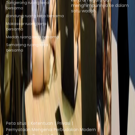
kerja di negara dan
Tangerang ruang kerja
menghimpunnya ke dalam
bersama
satu wadah.
Bandung ruang kerja bersama
Telusuri ruang
Makassar ruang kerja
bersama
Medan ruang kerja bersama
Semarang ruang kerja
bersama
Instant Offices
Coworker
The Instant Group
Coworking Insights
Coworkintel
Davinci Meeting Rooms
Davinci Virtual
Incendium
Yta
Bagian dari
Instant Group
Peta situs
Ketentuan
Privasi
Pernyataan Mengenai Perbudakan Modern