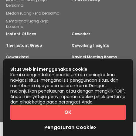
bersama
Medan ruang kerja bersama
Semarang ruang kerja
bersama
Instant Offices
Coworker
The Instant Group
Coworking Insights
Coworkintel
Davinci Meeting Rooms
Davinci Virtual
Incendium
Situs web ini menggunakan cookie
Kami mengandalkan cookie untuk meningkatkan
navigasi situs, menganalisis penggunaan situs, dan
Yta
membantu upaya pemasaran kami. Dengan
Bagian dari
melanjutkan penelusuran atau dengan mengklik "OK",
Instant Group
Anda menyetujui penyimpanan cookie pihak pertama
Peta situs
Ketentuan
Privasi
dan pihak ketiga pada perangkat Anda.
Pernyataan Mengenai Perbudakan Modern
OK
Pengaturan Cookie
Tentang
Hak Cipta © 2026 Easy Offices. Hak cipta dilindungi
Undang-Undang.
Pengaturan Cookie
Atur jadwal
Kutipan cepat