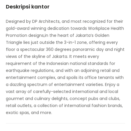
Deskripsi kantor
Jaringan transportasi utama
Ruang Pertemuan
Designed by DP Architects, and most recognized for their
gold-award winning dedication towards Workplace Health
Restoran Makan Siang di Tempat
Promotion designs,in the heart of Jakarta’s Golden
Parkir
Triangle lies just outside the 3-in-1 zone, offering every
floor a spectacular 360 degrees panoramic day and night
Akses internet berkecepatan tinggi
views of the skyline of Jakarta. It meets every
requirement of the Indonesian national standards for
Kamar mandi
earthquake regulations, and with an adjoining retail and
Kontrol suhu
entertainment complex, and spoils its office tenants with
a dazzling spectrum of entertainment varieties. Enjoy a
Studio konferensi video
vast array of carefully-selected international and local
gourmet and culinary delights, concept pubs and clubs,
retail outlets, a collection of international fashion brands,
exotic spas, and more.