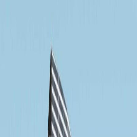
Ruang Kantor untuk
Disewakan di Mensana
Tower Level 5 (Hotel
Avenzel), Jl. Raya
Kranggan Pondok
Gede, Jatisampurna,
17435
Fasilitas di ruang kerja ini
Pemantauan CCTV 24 jam