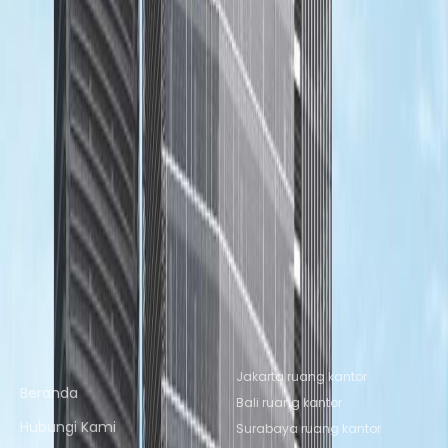
Kantor Tangerang
Ruang Kantor
Bandung
Ruang Kantor Semarang
Ruang
Kantor Yogyakarta
Ruang Kerja Bersama Terdekat
Ruang Kerja Bersama Jakarta
Ruang Kerja
Bersama Bekasi
Ruang Kerja Bersama North
Jakarta
Ruang Kerja Bersama Serpong
Ruang
Kerja Bersama Bekasi
Ruang Kerja Bersama
Tangerang
Ruang Kerja Bersama
Bandung
Ruang Kerja Bersama
Semarang
Ruang Kerja Bersama Yogyakarta
Tautan cepat
Lokasi Kantor Populer
Jakarta ruang kantor
Beranda
Bali ruang kantor
Hubungi Kami
Surabaya ruang kantor