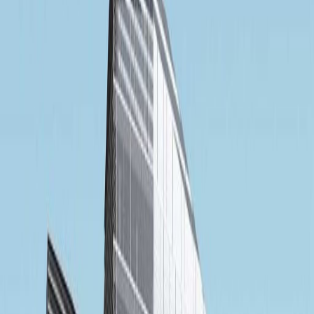
Area Istirahat
Tempat Penitipan Anak
Lift
Ruang Pertemuan
Parkir
Akses internet berkecepatan tinggi
Kontrol suhu
Tampilkan semua
Lokasi