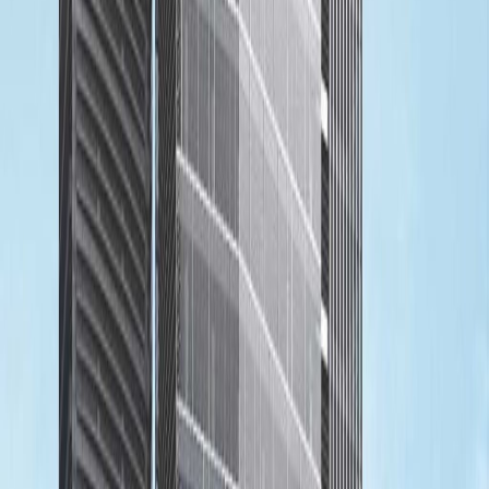
Kantor terkait
Jalan TB Simatupang No.Kav. 89G, GKM Green
Tower, 12520
dari IDR1690000
p/bulan
Jl. TB Simatupang Kav 89G, HQ GKM Green
Tower, 12520
dari IDR1590000
p/bulan
Arkadia Green Park, Tower G, 8th Floor, Jl. TB
Simatupang Kav. 88, 12520
dari IDR2500000
p/bulan
18 Office Park Jl TB Simatupang Kav 18 Jakarta
Selatan., 12520
dari IDR5000000
p/bulan
Ruang Kantor Terdekat
Ruang Kantor Jakarta
Ruang Kantor
Bekasi
Ruang Kantor North Jakarta
Ruang
Kantor Serpong
Ruang Kantor Bekasi
Ruang