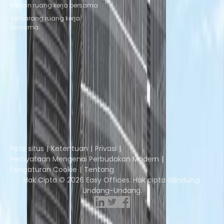
Medan ruang kerja bersama
Semarang ruang kerja
bersama
Instant Offices
Coworker
The Instant Group
Coworking Insights
Coworkintel
Davinci Meeting Rooms
Davinci Virtual
Incendium
Yta
Bagian dari
Instant Group
Peta situs
Ketentuan
Privasi
Pernyataan Mengenai Perbudakan Modern
Pengaturan Cookie
Tentang
Hak Cipta © 2026 Easy Offices. Hak cipta dilindungi
Undang-Undang.