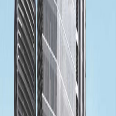
Harga berdasarkan permintaan
Meja kerja bersama
Harga berdasarkan permintaan
Deskripsi kantor
This centre is located in a new town center in
Cibubur. It is the highest and most prestigious
landmark in Bekasi area. It has easy access to
Cibubur, Cimanggis, and Jatiwarna toll gate.
Nearest MRT station will be opened soon,
makes it conveniently linked to Jakarta city
center. The centre is in a very convenient
location.It is close to various amenities such
as shopping malls, banks, apartments,
residential area, and other local services
which provides great access to all you might
need within your working week.