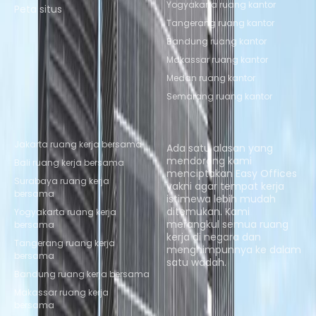
Yogyakarta ruang kantor
Peta situs
Tangerang ruang kantor
Bandung ruang kantor
Makassar ruang kantor
Medan ruang kantor
Semarang ruang kantor
Lokasi Coworking Populer
Tentang kami
Jakarta ruang kerja bersama
Ada satu alasan yang
mendorong kami
Bali ruang kerja bersama
menciptakan Easy Offices
Surabaya ruang kerja
yakni agar tempat kerja
bersama
istimewa lebih mudah
ditemukan. Kami
Yogyakarta ruang kerja
merangkul semua ruang
bersama
kerja di negara dan
Tangerang ruang kerja
menghimpunnya ke dalam
bersama
satu wadah.
Bandung ruang kerja bersama
Telusuri ruang
Makassar ruang kerja
bersama