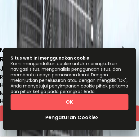
Mensana Tower Level 5 (Hotel Avenzel), Jl.
Raya Kranggan Pondok Gede,
Situs web ini menggunakan cookie
Kami mengandalkan cookie untuk meningkatkan
Jatisampurna, 17435
navigasi situs, menganalisis penggunaan situs, dan
membantu upaya pemasaran kami. Dengan
Ruang kantor
melanjutkan penelusuran atau dengan mengklik "OK",
Harga berdasarkan permintaan
Anda menyetujui penyimpanan cookie pihak pertama
dan pihak ketiga pada perangkat Anda.
Meja kerja bersama
Harga berdasarkan permintaan
OK
Kutipan cepat
Pengaturan Cookie
Atur jadwal kunjungan