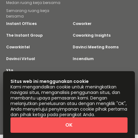
Medan ruang kerja bersama
Semarang ruang kerja
bersama
Instant Offices
Coworker
The Instant Group
Coworking Insights
Coworkintel
Davinci Meeting Rooms
Davinci Virtual
Incendium
Yta
Bagian dari
Situs web ini menggunakan cookie
Instant Group
Kami mengandalkan cookie untuk meningkatkan
Peta situs
Ketentuan
Privasi
navigasi situs, menganalisis penggunaan situs, dan
Pernyataan Mengenai Perbudakan Modern
membantu upaya pemasaran kami. Dengan
melanjutkan penelusuran atau dengan mengklik "OK",
Pengaturan Cookie
Tentang
Anda menyetujui penyimpanan cookie pihak pertama
Hak Cipta © 2026 Easy Offices. Hak cipta dilindungi
dan pihak ketiga pada perangkat Anda.
Undang-Undang.
OK