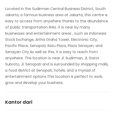
Ruang Pertemuan
Located in the Sudirman Central Business District, South
Jakarta, a famous business area at Jakarta, this centre is
Restoran Makan Siang di Tempat
easy to access from anywhere thanks to the abundance
Parkir
of public transportation links. it is near by many
businesses and entertainment areas , such as Indonesia
Akses internet berkecepatan tinggi
Stock Exchange, Artha Graha Tower, Electronic City,
Pacific Place, Senopati, Ratu Plaza, Plaza Senayan, and
Kontrol suhu
Senayan City.As well as this, it is easy to reach from
Penyimpanan Sepeda
anywhere. The location is near Jl. Sudirman, Jl, Gatot
Subroto, Jl. Senopati and is surrounded by shopping malls,
a food district at Senopati, hotels, and a myriad of
entertainment options.This location is perfect to work,
grow and develop your business.
Kantor dari