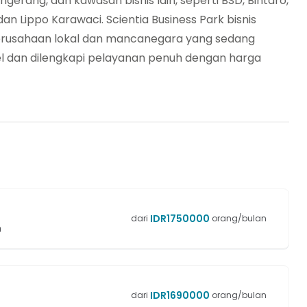
gerang, dan kawasan bisnis lain, seperti BSD, Bintaro,
n Lippo Karawaci. Scientia Business Park bisnis
perusahaan lokal dan mancanegara yang sedang
el dan dilengkapi pelayanan penuh dengan harga
IDR
1750000
dari
orang/bulan
n
IDR
1690000
dari
orang/bulan