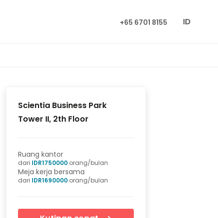
ID
+65 6701 8155
Scientia Business Park
Tower II, 2th Floor
Ruang kantor
dari
IDR
1750000
orang/bulan
Meja kerja bersama
dari
IDR
1690000
orang/bulan