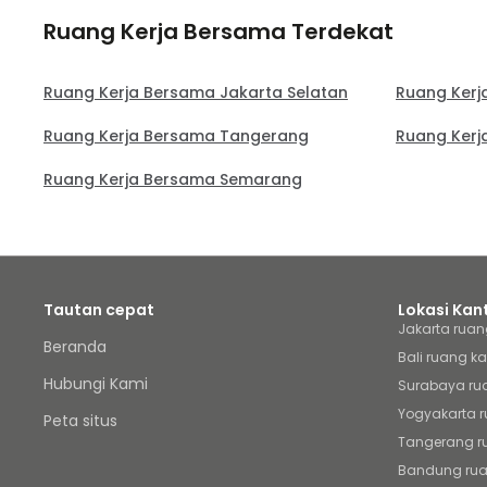
Ruang Kerja Bersama Terdekat
Ruang Kerja Bersama Jakarta Selatan
Ruang Kerj
Ruang Kerja Bersama Tangerang
Ruang Kerj
Ruang Kerja Bersama Semarang
Tautan cepat
Lokasi Kan
Jakarta ruan
Beranda
Bali ruang ka
Hubungi Kami
Surabaya ru
Yogyakarta r
Peta situs
Tangerang r
Bandung rua