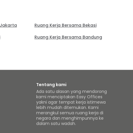
 Jakarta
Ruang Kerja Bersama Bekasi
i
Ruang Kerja Bersama Bandung
Tentang kami
Ada satu alasan yang mendorong
kami menciptakan Easy Offices
yakni agar tempat kerja istimewa
lebih mudah ditemukan. Kami
merangkul semua ruang kerja di
a
negara dan menghimpunnya ke
dalam satu wadah.