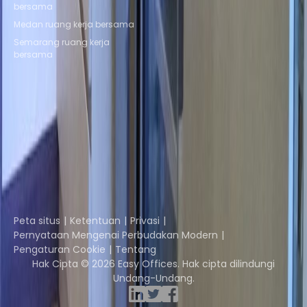
bersama
Medan ruang kerja bersama
Semarang ruang kerja
bersama
Instant Offices
Coworker
The Instant Group
Coworking Insights
Coworkintel
Davinci Meeting Rooms
Davinci Virtual
Incendium
Yta
Bagian dari
Instant Group
Peta situs
Ketentuan
Privasi
Pernyataan Mengenai Perbudakan Modern
Pengaturan Cookie
Tentang
Hak Cipta © 2026 Easy Offices. Hak cipta dilindungi
Undang-Undang.