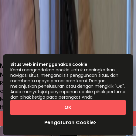
MNC Tower Surabaya, Jl. Taman AIS
Situs web ini menggunakan cookie
Kami mengandalkan cookie untuk meningkatkan
Nasution No. 21, Embong Kaliasin, 60271
navigasi situs, menganalisis penggunaan situs, dan
membantu upaya pemasaran kami. Dengan
Ruang kantor
melanjutkan penelusuran atau dengan mengklik "OK",
dari
IDR
2800000
orang/bulan
Anda menyetujui penyimpanan cookie pihak pertama
dan pihak ketiga pada perangkat Anda.
Meja kerja bersama
Harga berdasarkan permintaan
OK
Kutipan cepat
Pengaturan Cookie
Atur jadwal kunjungan