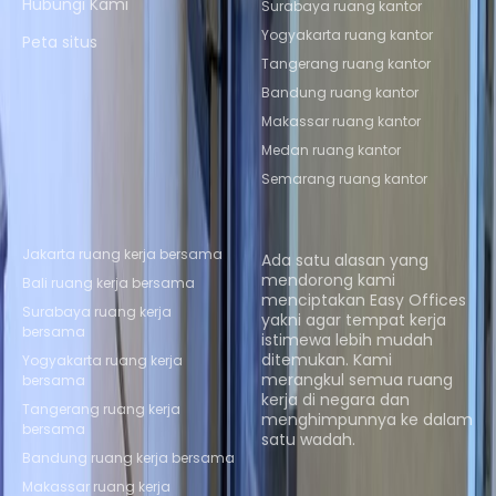
Hubungi Kami
Surabaya ruang kantor
Yogyakarta ruang kantor
Peta situs
Tangerang ruang kantor
Bandung ruang kantor
Makassar ruang kantor
Medan ruang kantor
Semarang ruang kantor
Lokasi Coworking Populer
Tentang kami
Jakarta ruang kerja bersama
Ada satu alasan yang
mendorong kami
Bali ruang kerja bersama
menciptakan Easy Offices
Surabaya ruang kerja
yakni agar tempat kerja
bersama
istimewa lebih mudah
ditemukan. Kami
Yogyakarta ruang kerja
merangkul semua ruang
bersama
kerja di negara dan
Tangerang ruang kerja
menghimpunnya ke dalam
bersama
satu wadah.
Bandung ruang kerja bersama
Telusuri ruang
Makassar ruang kerja