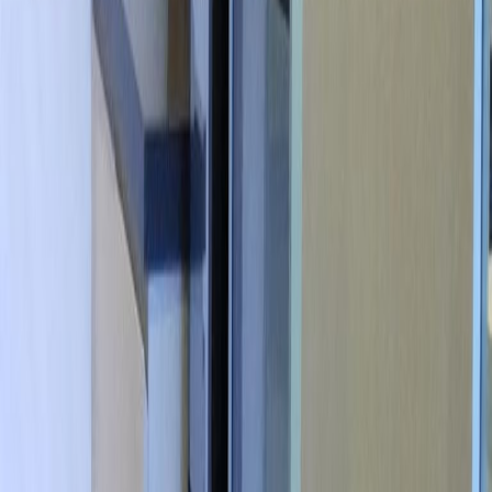
Kantor dari
Ruang kantor
Ruang praktis untuk tim segala ukuran
dari
IDR
2800000
orang/bulan
Meja kerja bersama
Harga berdasarkan permintaan
Deskripsi kantor
The centre is at Jl. Taman AIS Nasution,
Surabaya. Providing you with access to all
forms of essential locations, be it restaurants
or government offices. Besides, the centre is
super accessible, with various methods of
public transportation, or if you're looking to