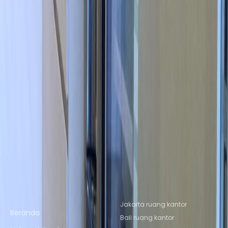
Sudirman No. 101-103, 60271
dari IDRHarga berdasarkan permintaan
p/bulan
Ruang Kantor Terdekat
Ruang Kantor Semarang
Ruang Kantor
Yogyakarta
Ruang Kantor Bandung
Ruang
Kantor Bekasi
Ruang Kantor Jakarta
Ruang Kerja Bersama Terdekat
Ruang Kerja Bersama Semarang
Ruang Kerja
Bersama Yogyakarta
Ruang Kerja Bersama
Bandung
Ruang Kerja Bersama Bekasi
Ruang
Kerja Bersama Jakarta
Tautan cepat
Lokasi Kantor Populer
Jakarta ruang kantor
Beranda
Bali ruang kantor