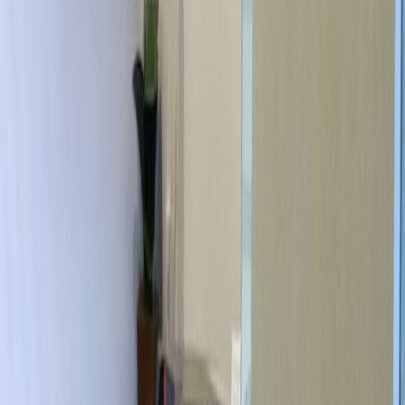
Ruang Kantor untuk
Disewakan di MNC
Tower Surabaya, Jl.
Taman AIS Nasution No.
21, Embong Kaliasin,
60271
Fasilitas di ruang kerja ini
Tempat Penitipan Anak
Ruang Pertemuan