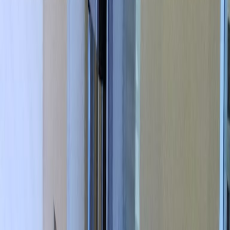
park your vehicle. The centre is surrounded by
commercial buildings, a gym room, and many
dining places that provide you with many
lunch options. Museum Kanker Indonesia is just
seven minutes walking distance from the
centre.
Kantor terkait
Jl. Pemuda No.60-70, 60271
dari IDR1690000
p/bulan
Jl. Panglima Sudirman No.10-18, Graha Bukopin,
60271
dari IDR1090000
p/bulan
BUMI MANDIRI TOWER 2, Level 12, Jl. Panglima
Sudirman Kav. 66-68, 60271
dari IDRHarga berdasarkan permintaan
p/bulan
INTILAND TOWER 2, Level 3, Jl. Panglima