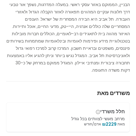
הבניין, הממוקם באזור עסקי ראשי. במעלה המדרגות, נשפך אור טבעי
חניה
דרך חלונות ענקיים המהווים תפאורה לאזור הקבלה הגדול ולאזורי
שירות כריכים
העבודה. תל אביב היא הבירה המסחרית של ישראל. הענפים
המסחריים שלה כוללים אנרגיה, היי-טק, מדעי החיים, אוכל ותיירות.
חניה תת קרקעית מאובטחת
האיזור מהווה בית לתאגידים רב-לאומיים, הכוללים חברות מובילות
בטכנולוגיית מידע ופירמות לאומיות ובינלאומיות שמתמחות בשירותים
פיננסים, משפטים ובראיית חשבון. המרכז קרוב למרכז רפואי גדול
ולאוניברסיטת תל אביב. המגדל נגיש ביותר וניתן להגיע אליו באמצעות
תחבורה ציבורית ומנתיבי איילון. המגדל ממוקם במרחק של כ-30
דקות משדה התעופה.
משרדים מאת
חלל משרדי
מרחב מעשי לצוותים בכל גודל
₪
2229
מאת
אדם/חודש