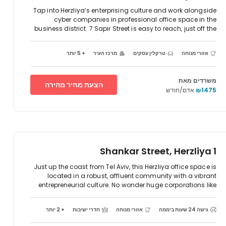
Tap into Herzliya’s enterprising culture and work alongside
cyber companies in professional office space in the
business district. 7 Sapir Street is easy to reach, just off the
highway and close to bus stops.Pick your ideal spot to
base your business in modern workspaces across the first
אזורי מנוחה
טרקלין עסקים
מרכז העיר
+ 5 יותר
and second floors. Catch up with colleagues and clients
outside on the landscaped, seated terrace, then when work
is done for the day, relax in nearby restaurants and beach
משרדים מאת
bars.
הצעת מחיר מהירה
₪1475
אדם/חודש
1 Shankar Street, Herzliya
Just up the coast from Tel Aviv, this Herzliya office space is
located in a robust, affluent community with a vibrant
entrepreneurial culture. No wonder huge corporations like
Microsoft, Apple, and Matrix have chosen this area as their
local base of operations. The beach is a short drive away,
גישה 24 שעות ביממה
אזורי מנוחה
חדרי ישיבות
+ 2 יותר
as is one of the country’s largest marinas. The area draws
a young crowd, so there are plenty of bars and restaurants.