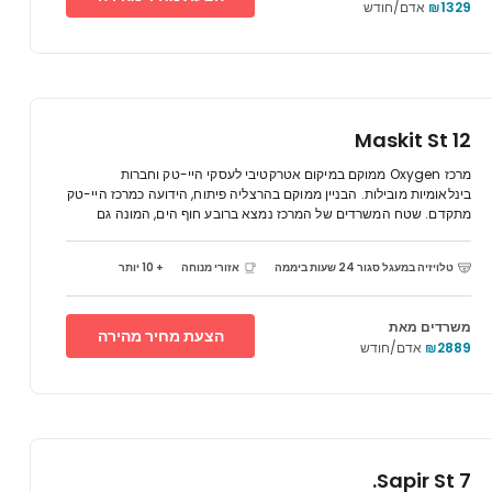
₪1329
אדם/חודש
state-of-the-art meeting rooms. Stay connected with
super-fast WiFi. After work, brave the waves in Mall HaHof
Village’s very own surf pool, or relax at one of the many
bars, cafés and restaurants that surround it.
Maskit St 12
מרכז Oxygen ממוקם במיקום אטרקטיבי לעסקי היי-טק וחברות
בינלאומיות מובילות. הבניין ממוקם בהרצליה פיתוח, הידועה כמרכז היי-טק
מתקדם. שטח המשרדים של המרכז נמצא ברובע חוף הים, המונה גם
מספר רב של שגרירים, דיפלומטים זרים ואנשי עסקים. המרכז נמצא
במרחק נסיעה של חצי שעה בלבד משדה התעופה בן גוריון.
טלויזיה במעגל סגור 24 שעות ביממה
אזורי מנוחה
+ 10 יותר
משרדים מאת
הצעת מחיר מהירה
₪2889
אדם/חודש
7 Sapir St.