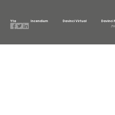
Yta
Incendium
Davinci Virtual
Davinci