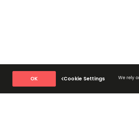
We rely o
OK
Cookie Settings