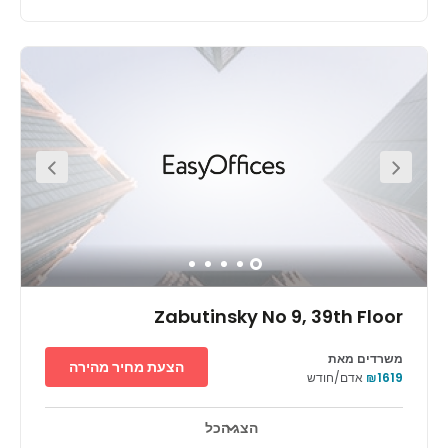
Found in a highly sought-after area of Tel Aviv, this
business centre finds itself in a prime spot which puts
you and your business right in the spotlight of the
industry. There are several amenities in the local are, with
Ha-Medina Square only a short walk away. There are
numerous cafes and restaurants within a walking
distance, giving you ample choice for your lunch breaks.
The centre is easily accessible with public transport
options; buses pass through the area frequently with bus
stops just outside of the centre. The centre also offers
parking options if you wish to drive to work.
Zabutinsky No 9, 39th Floor
משרדים מאת
הצעת מחיר מהירה
₪1619
אדם/חודש
הצג הכל