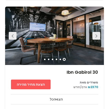
centre is within very close proximity to an abundance of
restaurants, cafes, bars and other public interest
hotspots where you can entertain clients. In addition, the
location couldn’t be more convenient for commutes. The
centre is a five-minute walk from the train and a five-
minute drive from the Ayalon Highway. The bus stop is
right on the building, and you can find the Eyewear
Museum, the Habima Theatre and the Charles Bronfman
Auditorium close by.
30 Ibn Gabirol
משרדים מאת
הצעת מחיר מהירה
₪2370
אדם/חודש
הצג הכל
אזורי מנוחה
מרכז העיר
מעון יום לילדים
+ 6 יותר
Situated within the city centre of Tel Aviv, this location