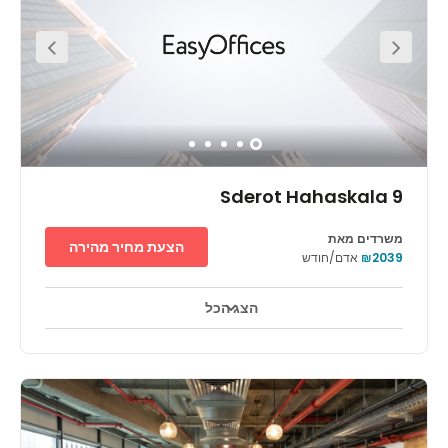
Station is just ten minutes walk away. TLV Park just just
around the corner for those needing a nice break
throughout the day. There is also a wide range of
restaurants in the surrounding area.
Sderot Hahaskala 9
משרדים מאת
הצעת מחיר מהירה
₪2039
אדם/חודש
הצג הכל