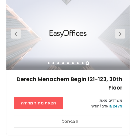
including supermarkets, restaurants offering local
cuisine, cafes and plenty of culture. Public car parking
can be found just around the corner, if you wish to drive
to work, or you can commute using one of many public
transport options in the area. Buses pass along the main
road regularly and the nearest train station, Hashalom, is
only a 13-minute walk away from the centre. TLV fashion
mall is within walking distance and provides plenty of
shopping options.
Derech Menachem Begin 121-123, 30th
Floor
משרדים מאת
הצעת מחיר מהירה
₪2479
אדם/חודש
הצג הכל
טלויזיה במעגל סגור 24 שעות ביממה
אזורי מנוחה
+ 16 יותר
משרדים במיקום מצוין - מגדל איקוני ברובע האופנתי והמסוגנן ביותר של