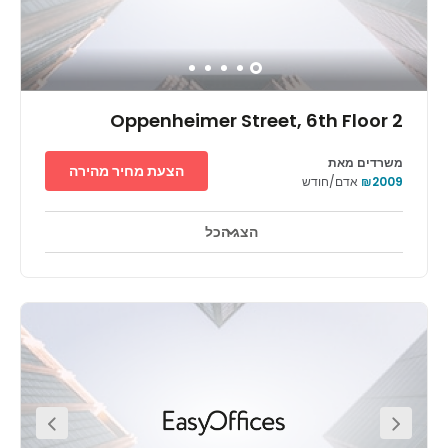
2 Oppenheimer Street, 6th Floor
משרדים מאת
הצעת מחיר מהירה
₪2009
אדם/חודש
הצג הכל
טלויזיה במעגל סגור 24 שעות ביממה
אזורי מנוחה
+ 9 יותר
בפארק ת.מ.ר ברחובות, המרוחק 20 דקות בלבד מתל-אביב, עובדים
12,000 עובדים והוא משכנם של 200 חברות בענפי ההיי-טק,
הביוטכנולוגיה והתעשייה הקלה. מיקומו המרכזי מאפשר לעובדים
ולמבקרים להגיע בקלות לכל הערים באזור גוש דן. במרחק הליכה
מהמרכז ניתן למצוא מרכז מסחרי ומלון עסקים. מרכז העסקים ממוקם
בקומה השישית בבניין חדש והוא מציע משרדים פרטיים בגדלים שונים,
מרחבי עבודה משותפים בעיצוב מודרני וחדרי ישיבות - מרחב מקצועי
שעוצב לעסקים.