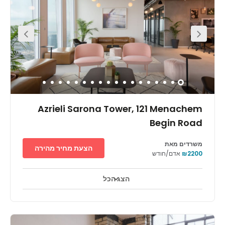
of restaurants, cafes and bars to explore outside of work.
Nearby, you can also find the Tel Aviv Cinematheque
cinema complex, as well as Charles Bronfman
Auditorium and the Habima Theatre, both of which you
can easily enjoy outside of work.
Azrieli Sarona Tower, 121 Menachem
Begin Road
משרדים מאת
הצעת מחיר מהירה
₪2200
אדם/חודש
הצג הכל
טלויזיה במעגל סגור 24 שעות ביממה
אזורי מנוחה
+ 7 יותר
The business centre is located within the Sarona
complex. This complex is a newly renovated complex in
the heart of Tel Aviv, originally a German Templar Colony,
the site sits at the heart of what is a new central business