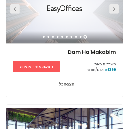
performing arts theatres around the area. The Zoological
Garden is well within walking distance, as is Lehi
Museum.
Dam Ha'Makabim
משרדים מאת
הצעת מחיר מהירה
₪1399
אדם/חודש
הצג הכל
אזורי מנוחה
מרכז העיר
מתקנים לנכים
+ 4 יותר
הבניין המודרני, שמחופה בחלונות זכוכית, נמצא במיקום נוח בליבה של
עיר שוקקת חיים – רק 400 מ' מתחנת הרכבת ו-450 מ' מהקניון הגדול
ביותר בעיר. הוא ממוקם בשדרה חדשה עם בנייני מגורים מצד אחד
וחנויות מהצד השני, כך שכל השירותים שתצטרך יהיו ממש בהישג יד.
ובתוך מרכז העסקים הזה, שנבנה רק לאחרונה, תמצא מגוון חללי עבודה
שמאובזרים באופן מלא ושיתאימו לעסקים בכל גודל. בין אם מדובר
במשרדים פרטיים שטופי אור טבעי, בחדרי ישיבות או במרחבי עבודה