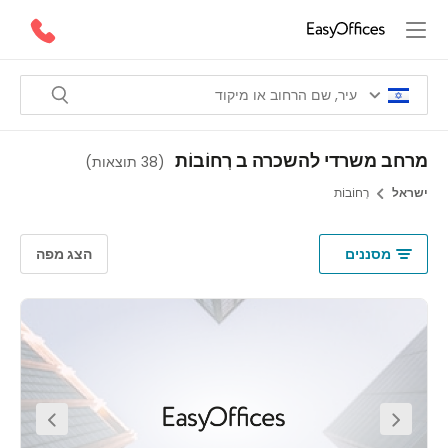
ב משרדי להשכרה ב רְחוֹבוֹת
(
38 תוצאות
)
אל
רְחוֹבוֹת
מסננים
הצג מפה