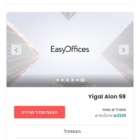
מרחב המשרדים היוקרתי של מגדל אטריום ברמת גן, ממוקם במיקום
מצוין לעסקים. צמוד לכביש המהיר נתיבי איילון ועם גישה מצוינת ללב תל
אביב. מהקצה הדרומי של מחוז העסקים המרכזי (CBD), אתם ממוקמים
בסביבה פורייה של חברות מכל הסוגים. מבורסת היהלומים עד
לסטארט-אפים חדשניים. ההזדמנות שלכם לסביבה עסקית ויצירת
קשרים חדשים, במרחק הליכה בלבד.
Yigal Alon 98
משרדים מאת
הצעת מחיר מהירה
₪2229
אדם/חודש
הצג הכל
טלויזיה במעגל סגור 24 שעות ביממה
אזורי מנוחה
+ 10 יותר