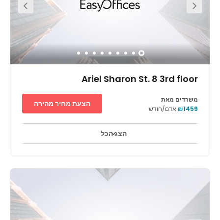
ממוקמת במרכז מישור החוף של ישראל, מדרום לתל אביב. זהו אזור
עירוני שוקק חיים עם היסטוריה עשירה, מרחבים ירוקים, אטרקציות
בתחום התרבות וחיי לילה עשירים. ראשון לציון קרובה מאוד לכמה
מהחופים היפים ביותר בישראל ורחובותיה המרכזים כוללים מגוון עשיר
של מסעדות, בתי קפה וחנויות – ועוד לא אמרנו כלום על הקניון שממוקם
ממש מאחורי ריג'ס ראשון לציון. תוכל ליהנות מהליכה מרגיעה בפארק
נאות שקמה או בגן הזיכרון, לשמור על כושר בהיכל הספורט אבני החושן,
לצפות בשובר הקופות האחרון בסינמה סיטי ראשון לציון או לגלות את
ההיסטוריה המקומית באנדרטת השואה או במוזיאון יעקב אגם לאומנות.
Ariel Sharon St. 8 3rd floor
משרדים מאת
הצעת מחיר מהירה
₪1459
אדם/חודש
הצג הכל
טלויזיה במעגל סגור 24 שעות ביממה
אזורי מנוחה
+ 14 יותר
המרכז ממוקם בקרבת שדה התעופה ובמרחק של 30 דקות נסיעה
מתל-אביב. האזור נמצא בפיתוח ויש בו גישה קלה אל כבישים ראשיים.
הוא משרת עובדים ומקצוענים המתגוררים בערים הקרובות. המרכז
מציע: חנייה נוחה בשבילך ובשביל הלקוחות שלך, גישה במשך 24 שעות
ביממה. גישה אל הטרקלין העסקי. צריך רק להגיע, והכול מוכן לתחילת
העבודה, שיחות ועידה בווידאו. חדרי פגישות פרטיים.