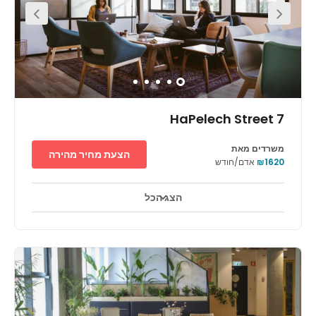
7 HaPelech Street
משרדים מאת
הצעת מחיר מהירה
₪1620
אדם/חודש
הצג הכל
אזורי מנוחה
מרכז העיר
מעון יום לילדים
+ 5 יותר
Located on the south side of Tel Aviv, this workspace is
situated with easy access to all over the city and beyond,
making it perfectly located for those who commute from
neighbouring towns. The surrounding area around the
workspace is filled with restaurants, cafes and shops in
which you can easily entertain and impress international
clients. There are also banks within the vicinity for your
convenience. There are also lots of beautiful gardens