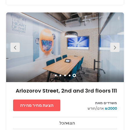
נוף פנורמי עוצר נשימה מתגלה מהקומה ה-42 במגדל אלקטרה. הבניין,
הממוקם באזור עסקי ראשי. במעלה המדרגות, נשפך אור טבעי דרך
חלונות ענקיים המהווים תפאורה לאזור הקבלה הגדול ולאזורי העבודה.
תל אביב היא הבירה המסחרית של ישראל. הענפים המסחריים שלה
כוללים אנרגיה, היי-טק, מדעי החיים, אוכל ותיירות. האיזור מהווה בית
לתאגידים רב-לאומיים, הכוללים חברות מובילות בטכנולוגיית מידע
ופירמות לאומיות ובינלאומיות שמתמחות בשירותים פיננסים, משפטים
ובראיית חשבון. המרכז קרוב למרכז רפואי גדול ולאוניברסיטת תל אביב.
המגדל נגיש ביותר וניתן להגיע אליו באמצעות תחבורה ציבורית ומנתיבי
איילון. המגדל ממוקם במרחק של כ-30 דקות משדה התעופה.
111 Arlozorov Street, 2nd and 3rd floors
משרדים מאת
הצעת מחיר מהירה
₪2000
אדם/חודש
הצג הכל
אזורי מנוחה
מרכז העיר
מעון יום לילדים
+ 5 יותר