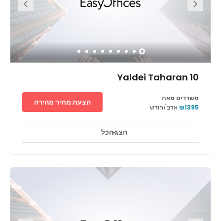
Yaldei Taharan 10
משרדים מאת
הצעת מחיר מהירה
₪1395
אדם/חודש
הצג הכל
אזורי מנוחה
מרכז העיר
קווי תחבורה עיקריים
ריג'ס ראשון לציון הוא מבנה מרשים בעיר שוקקת חיים שנמצאת לא
רחוק מתל אביב. לאתר יש מיקום מעולה - רק 150 מ' מהכביש הראשי,
עם גישה נוחה לתחנות רכבת ואוטובוס. מגוון רחב ויוקרתי של משרדים
פרטיים, חדרי ישיבות מרווחים ומרחבי עבודה משותפים, שכולם מלאים
ברוח של יזמות, יאפשרו לך לבחור איך הכי נוח לך לעבוד. הטרסה
האקסקלוסיבית והפרטית על הגג מושלמת לנטוורקינג או לאירוח לקוחות,
וצוות הניהול תמיד נמצא בקרבת מקום כדי לעזור לך לשמור על
הפרודוקטיביות.ראשון לציון היא העיר הרביעית בגודלה בישראל. היא