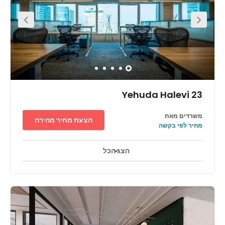
bus stops being only a short walk away from the office
such as the Hekhal HaSport/Yig'al Allon bus stop where
you can get on several bus lines.
Yehuda Halevi 23
משרדים מאת
הצעת מחיר מהירה
מחיר לפי בקשה
הצג הכל
אזורי מנוחה
מרכז העיר
מעון יום לילדים
+ 3 יותר
Found in a busy neighbourhood of the city, the
surrounding area offers a vast range of amenities within
walking distance. There are a huge number of
restaurants, cafes and bars – giving you endless options
for your lunch break. You can enjoy several bars with your
colleagues or clients after work. There is lots of culture to
soak in including museums, art galleries and historical