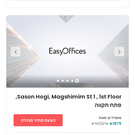
Centrally located in Tel Aviv, this centre is one of the most
easily accessible business centres in the city.There is
immediate access to the Tel Aviv Convention Centre with
all the amenities of a standard office. Directly across
from the famous HaYarkon Park and wonderful views of
the Tel Aviv. There is free parking and buses run through
the space often meaning getting to and from work is
quick and easy. You can also enjoy the fine selection of
parks and entertainment venues that surround the
centre.
Sason Hogi, Magshimim St 1 , 1st Floor,
פתח תקווה
משרדים מאת
הצעת מחיר מהירה
₪1875
אדם/חודש