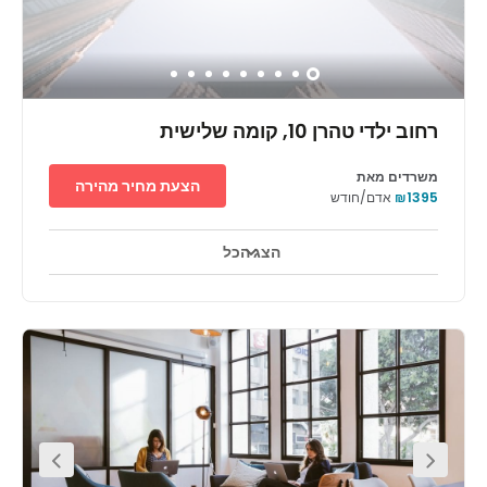
רחוב ילדי טהרן 10, קומה שלישית
משרדים מאת
הצעת מחיר מהירה
₪1395
אדם/חודש
הצג הכל
אזורי מנוחה
מרכז העיר
קווי תחבורה עיקריים
ריג'ס ראשון לציון הוא מבנה מרשים בעיר שוקקת חיים שנמצאת לא
רחוק מתל אביב. לאתר יש מיקום מעולה - רק 150 מ' מהכביש הראשי,
עם גישה נוחה לתחנות רכבת ואוטובוס. מגוון רחב ויוקרתי של משרדים
פרטיים, חדרי ישיבות מרווחים ומרחבי עבודה משותפים, שכולם מלאים
ברוח של יזמות, יאפשרו לך לבחור איך הכי נוח לך לעבוד. הטרסה
האקסקלוסיבית והפרטית על הגג מושלמת לנטוורקינג או לאירוח לקוחות,
וצוות הניהול תמיד נמצא בקרבת מקום כדי לעזור לך לשמור על
הפרודוקטיביות.ראשון לציון היא העיר הרביעית בגודלה בישראל. היא
ממוקמת במרכז מישור החוף של ישראל, מדרום לתל אביב. זהו אזור
עירוני שוקק חיים עם היסטוריה עשירה, מרחבים ירוקים, אטרקציות