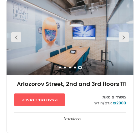
mall, providing access to various restaurants, bars and
plenty of shopping opportunities. Also located in the
Azriele Center is the Azriele Observatory. Parking is
available on-site, plus this space has bike storage -
handy if you're cycling into the office. For those travelling
via public transport, the Tel Aviv Hashalom train station is
just a seven-minute walk away and there is a bus stop
right outside the door.
111 Arlozorov Street, 2nd and 3rd floors
משרדים מאת
הצעת מחיר מהירה
₪2000
אדם/חודש
הצג הכל
אזורי מנוחה
מרכז העיר
מעון יום לילדים
+ 5 יותר
Found in a highly sought-after area of Tel Aviv, this
business centre finds itself in a prime spot which puts