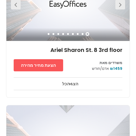
Noga Gallery of Contemporary Art and Pagoda House.
Within the area, there is a number of museums and
hotels.
Ariel Sharon St. 8 3rd floor
משרדים מאת
הצעת מחיר מהירה
₪1459
אדם/חודש
הצג הכל
טלויזיה במעגל סגור 24 שעות ביממה
אזורי מנוחה
+ 14 יותר
המרכז ממוקם בקרבת שדה התעופה ובמרחק של 30 דקות נסיעה
מתל-אביב. האזור נמצא בפיתוח ויש בו גישה קלה אל כבישים ראשיים.
הוא משרת עובדים ומקצוענים המתגוררים בערים הקרובות. המרכז
מציע: חנייה נוחה בשבילך ובשביל הלקוחות שלך, גישה במשך 24 שעות
ביממה. גישה אל הטרקלין העסקי. צריך רק להגיע, והכול מוכן לתחילת
העבודה, שיחות ועידה בווידאו. חדרי פגישות פרטיים.