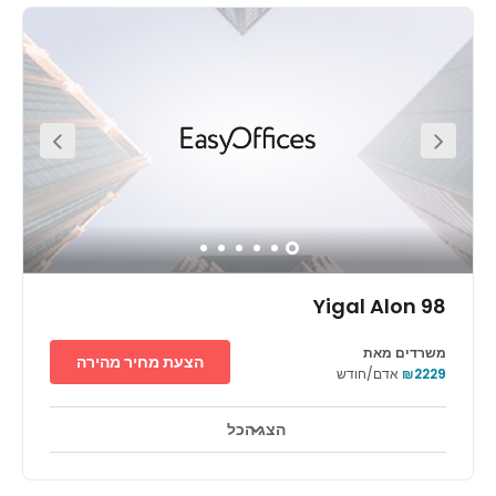
אביב. מהקצה הדרומי של מחוז העסקים המרכזי (CBD), אתם ממוקמים
בסביבה פורייה של חברות מכל הסוגים. מבורסת היהלומים עד
לסטארט-אפים חדשניים. ההזדמנות שלכם לסביבה עסקית ויצירת
קשרים חדשים, במרחק הליכה בלבד.
Yigal Alon 98
משרדים מאת
הצעת מחיר מהירה
₪2229
אדם/חודש
הצג הכל
טלויזיה במעגל סגור 24 שעות ביממה
אזורי מנוחה
+ 10 יותר
נוף פנורמי עוצר נשימה מתגלה מהקומה ה-42 במגדל אלקטרה. הבניין,
הממוקם באזור עסקי ראשי. במעלה המדרגות, נשפך אור טבעי דרך