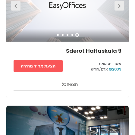
Sderot HaHaskala 9
משרדים מאת
הצעת מחיר מהירה
₪2039
אדם/חודש
הצג הכל