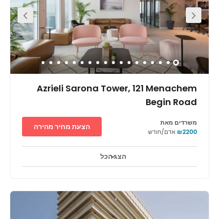
cinema complex, as well as Charles Bronfman
Auditorium and the Habima Theatre, both of which you
can easily enjoy outside of work.
Azrieli Sarona Tower, 121 Menachem
Begin Road
משרדים מאת
הצעת מחיר מהירה
₪2200
אדם/חודש
הצג הכל
טלויזיה במעגל סגור 24 שעות ביממה
אזורי מנוחה
+ 7 יותר
The business centre is located within the Sarona
complex. This complex is a newly renovated complex in
the heart of Tel Aviv, originally a German Templar Colony,
the site sits at the heart of what is a new central business
district of the city, with offices and apartments
surrounding the beautifully landscaped complex, in