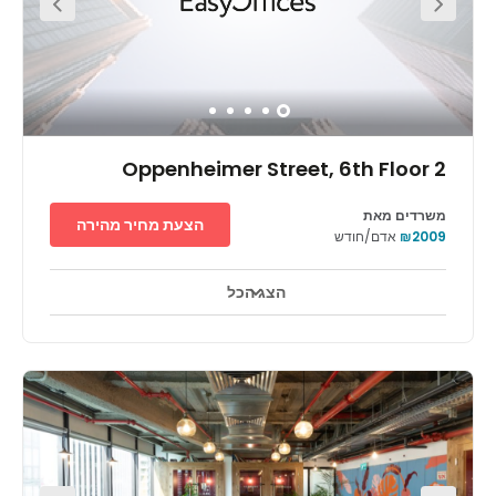
restaurants in the surrounding area.
2 Oppenheimer Street, 6th Floor
משרדים מאת
הצעת מחיר מהירה
₪2009
אדם/חודש
הצג הכל
טלויזיה במעגל סגור 24 שעות ביממה
אזורי מנוחה
+ 9 יותר
בפארק ת.מ.ר ברחובות, המרוחק 20 דקות בלבד מתל-אביב, עובדים
12,000 עובדים והוא משכנם של 200 חברות בענפי ההיי-טק,
הביוטכנולוגיה והתעשייה הקלה. מיקומו המרכזי מאפשר לעובדים
ולמבקרים להגיע בקלות לכל הערים באזור גוש דן. במרחק הליכה
מהמרכז ניתן למצוא מרכז מסחרי ומלון עסקים. מרכז העסקים ממוקם
בקומה השישית בבניין חדש והוא מציע משרדים פרטיים בגדלים שונים,
מרחבי עבודה משותפים בעיצוב מודרני וחדרי ישיבות - מרחב מקצועי
שעוצב לעסקים.