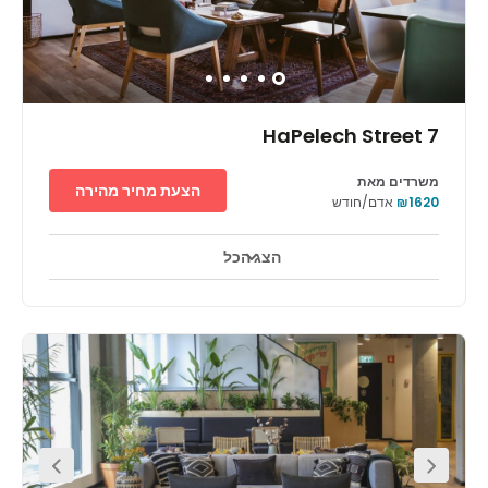
בתחום התרבות וחיי לילה עשירים. ראשון לציון קרובה מאוד לכמה
מהחופים היפים ביותר בישראל ורחובותיה המרכזים כוללים מגוון עשיר
של מסעדות, בתי קפה וחנויות – ועוד לא אמרנו כלום על הקניון שממוקם
ממש מאחורי ריג'ס ראשון לציון. תוכל ליהנות מהליכה מרגיעה בפארק
נאות שקמה או בגן הזיכרון, לשמור על כושר בהיכל הספורט אבני החושן,
לצפות בשובר הקופות האחרון בסינמה סיטי ראשון לציון או לגלות את
ההיסטוריה המקומית באנדרטת השואה או במוזיאון יעקב אגם לאומנות.
7 HaPelech Street
משרדים מאת
הצעת מחיר מהירה
₪1620
אדם/חודש
הצג הכל
אזורי מנוחה
מרכז העיר
מעון יום לילדים
+ 5 יותר
Located on the south side of Tel Aviv, this workspace is
situated with easy access to all over the city and beyond,
making it perfectly located for those who commute from
neighbouring towns. The surrounding area around the
workspace is filled with restaurants, cafes and shops in
which you can easily entertain and impress international
clients. There are also banks within the vicinity for your
convenience. There are also lots of beautiful gardens
within the area which are wonderful for a relaxing walk
during your lunch break.