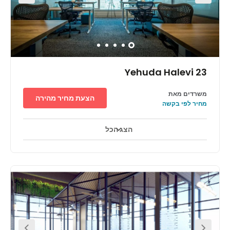
Yehuda Halevi 23
משרדים מאת
הצעת מחיר מהירה
מחיר לפי בקשה
הצג הכל
אזורי מנוחה
מרכז העיר
מעון יום לילדים
+ 3 יותר
Found in a busy neighbourhood of the city, the
surrounding area offers a vast range of amenities within
walking distance. There are a huge number of
restaurants, cafes and bars – giving you endless options
for your lunch break. You can enjoy several bars with your
colleagues or clients after work. There is lots of culture to
soak in including museums, art galleries and historical
sights. Within a walking distance you will also find
supermarkets and plenty of public transport links to