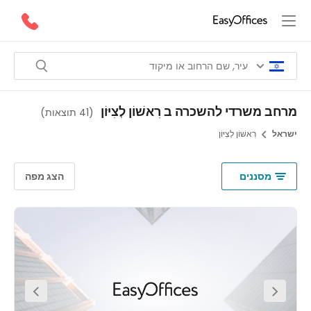
ב משרדי להשכרה ב רִאשׁוֹן לְצִיּוֹן
(
41 תוצאות
)
אל
רִאשׁוֹן לְצִיּוֹן
מסננים
הצג מפה