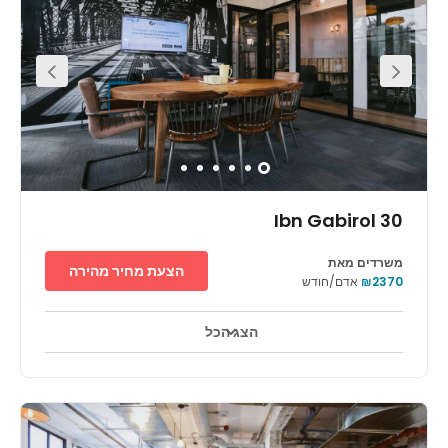
the area's abundance of local eateries that can also be
found within walking distance. There are also many local
attractions you can observe outside of work, and many
venues in which to entertain clients of hold team building
events.
30 Ibn Gabirol
משרדים מאת
הצעת מחיר מהירה
₪2370
אדם/חודש
הצג הכל
אזורי מנוחה
מרכז העיר
מעון יום לילדים
+ 6 יותר
Situated within the city centre of Tel Aviv, this location
offers you everything you could need. The location
provides you with a prime business address and makes
your office easily accessible to visiting clients. The
fantastic transport links also provide the centre with