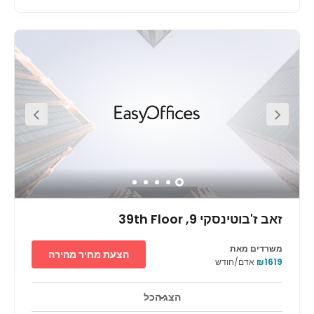
Located in Rogovin-Tidhar building right at the center of
the diamond exchange district (Habursa), 4 minutes
walk from Savidor Center train station and close to all
the main roads exits. For those arriving by car, parking is
available for your convenience. This center is surrounded
by a range of useful amenities, all within walking
distance. A number of restaurants and coffee shops are
located within walking distance. היצירה 26 is located just
three minutes away on foot, the perfect place to grab a
bite to eat with the team after work.
זאב ז'בוטינסקי 9, 39th Floor
משרדים מאת
הצעת מחיר מהירה
₪1619
אדם/חודש
הצג הכל