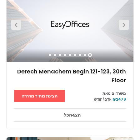
centre is a five-minute walk from the train and a five-
minute drive from the Ayalon Highway. The bus stop is
right on the building, and you can find the Eyewear
Museum, the Habima Theatre and the Charles Bronfman
Auditorium close by.
Derech Menachem Begin 121-123, 30th
Floor
משרדים מאת
הצעת מחיר מהירה
₪2479
אדם/חודש
הצג הכל
טלויזיה במעגל סגור 24 שעות ביממה
אזורי מנוחה
+ 16 יותר
משרדים במיקום מצוין - מגדל איקוני ברובע האופנתי והמסוגנן ביותר של
תל אביב. שרונה הפכה לאחד היעדים החמים ביותר בתל אביב - בניינים
משוחזרים עם מגוון חנויות בוטיק, מסעדות וגנים מטופחים. המרכז