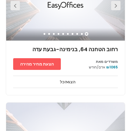
רחוב הטחנה 64, בנימינה-גבעת עדה
משרדים מאת
הצעת מחיר מהירה
₪1065
אדם/חודש
הצג הכל
אזורי מנוחה
מרכז העיר
קווי תחבורה עיקריים
+ 1 יותר
Establish your business in Israel with office space in
Easyspace Binyamina, strategically located just outside
Caesarea. Commute to your workspace easily, with the
main bus and rail stations just a five-minute walk
away.Ignite your imagination in contemporary office
space with plenty of natural light and space to
collaborate or host private workshops. When it’s time to
step away from the office, grab a bite to eat locally or