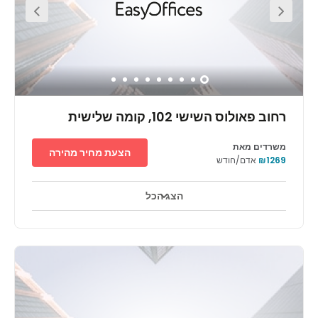
רחוב פאולוס השישי 102, קומה שלישית
משרדים מאת
הצעת מחיר מהירה
₪1269
אדם/חודש
הצג הכל
טלויזיה במעגל סגור 24 שעות ביממה
אזורי מנוחה
+ 9 יותר
מרכז משרדים מתקדם בשדרה הראשית של נצרת. אזור זה מושך אליו
אנשי מקצוע ועסקים במשך עשרות שנים, כולל בנקים, מתווכים, חברות
משפטיות, תיירות ושירותים פיננסיים. שדרת פאולוס השישי מציעה מגוון
רחב של מקומות מזון מהיר, בתי קפה, מסעדות, מתוקים, שני מרכזי קניות,
בתי מרקחת ושני בתי מלון. שוק העיר העתיקה מציע דוכנים תבלינים,
ירקות וממתקים, מסעדות ובתי קפה, והוא אחד האטרקציות המרכזיות
של העיר. המתחם ממוקם סמוך לצירי תנועה ראשיים וקרוב לתחנת
אוטובוס.