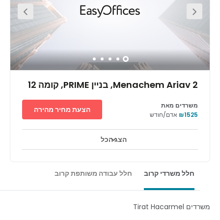
head to the nearby coastal town of Caesarea.
Menachem Ariav 2, בניין PRIME, קומה 12
משרדים מאת
הצעת מחיר מהירה
₪1525
אדם/חודש
הצג הכל
חלל משרדי קרוב
חלל עבודה משותפת קרוב
Tirat Hacarme