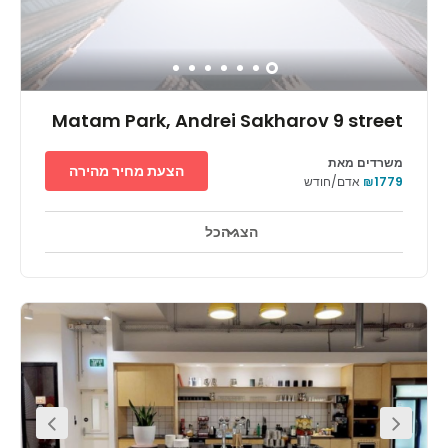
Matam Park, Andrei Sakharov 9 street
משרדים מאת
הצעת מחיר מהירה
₪1779
אדם/חודש
הצג הכל
אזורי מנוחה
טרקלין עסקים
מרכז העיר
+ 10 יותר
המרחב המשרדי של פארק מתם ממוקם בכניסה הדרומית לחיפה. זהו
אחד מהפארקים הוותיקים בישראל המוקדשים להיי-טק. הפארק הוא
מרכז בינלאומי לטכנולוגיה. יושבות בו מספר חברות מובילות בעולם
בתחום ההיי-טק העולמי עם מתקני מחקר ופיתוח, ביניהן אינטל, IBM,
מייקרוספט, Yahoo!, פיליפס, גוגל, קוואלקום, תאגיד זוראן, קבוצת NDS
ועוד רבות אחרות. המרכז שוכן בקומה השמינית של הבניין הכי חדש
שהוקם בפארק, עם נוף שמשקיף על הים. המרכז מציע עיצוב איכותי,
ריהוט מובחר וחניון, קיימת אף חנייה לאופניים ומקלחות בתוך הפארק.
ניתן להגיע למרכז פארק מתם בעזרת תחבורה ציבורית כמעט מכל מקום
בעיר, והוא נמצא חמש דקות הליכה מתחנת הרכבת של חיפה.