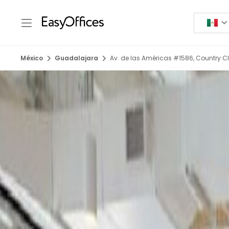
México
Guadalajara
Av. de las Américas #1586, Country C