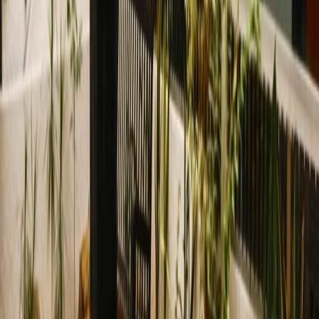
tamaños
de
MX$
5845
persona/mes
Escritorios de coworking
Precio a petición
Descripción de la oficina
Modern work-space in Guadalajara, offering
both co-working packages and serviced
offices, ideal for teams of all sizes and
individuals. Other amenities include phone
booths, communal area, kitchen facilities with
complementary beverages, reception staff
and other great facilities. Located just outside
Guadalajara, just 0 minute drive from the city
centre, there are on-site parking facilities for
those driving to the office.
Oficinas relacionadas