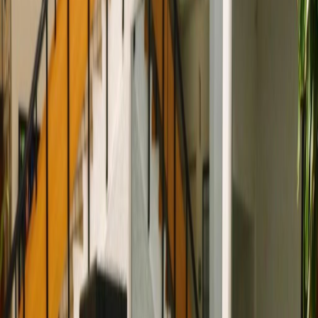
Oficinas en alquiler en
Avenida Punto Sur 312,
45640
Las instalaciones de este espacio de trabajo
Acceso 24 horas
Zonas de descanso
Guardería
Ascensor
Gimnasio y sala de fitness