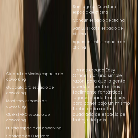
Santiago de Querétaro
espacio de oficina
Cancún espacio de oficina
San Luis Potosi espacio de
oficina
Aguascalientes espacio de
oficina
Ubicaciones de espacio
Quiénes somos
de coworking populares
Hemos creado Easy
Ciudad de México espacio de
Offices por una simple
coworking
razón: para que la gente
pueda encontrar más
Guadalajara espacio de
fácilmente fantásticos
coworking
lugares donde trabajar y
Monterrey espacio de
para poner bajo un mismo
coworking
techo cada metro
cuadrado de espacio de
QUERETARO espacio de
trabajo del país.
coworking
Puebla espacio de coworking
Descubrir espacios
Santiago de Querétaro