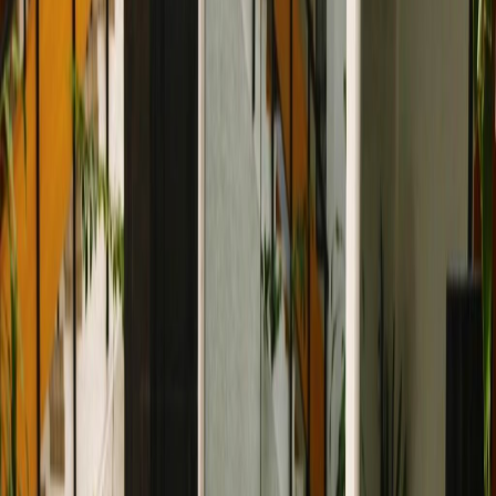
Principales enlaces de transporte
Salas de reuniones
Aparcamiento
Acceso a Internet de alta velocidad
Duchas
Control de temperatura
Estudio de videoconferencia
Mostrar todo
Ubicación