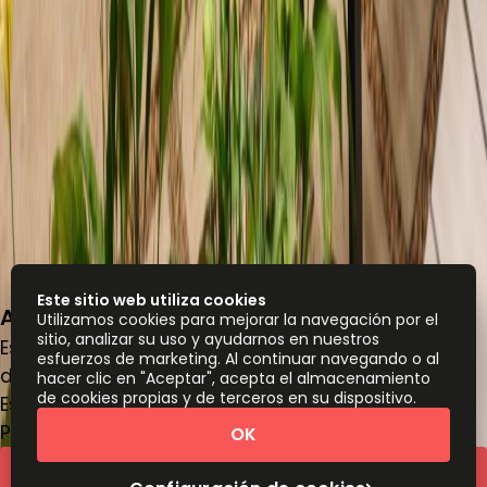
Este sitio web utiliza cookies
Avenida Punto Sur 312, 45640
Utilizamos cookies para mejorar la navegación por el
sitio, analizar su uso y ayudarnos en nuestros
Espacio de oficina
esfuerzos de marketing. Al continuar navegando o al
de
MX$
5845
persona/mes
hacer clic en "Aceptar", acepta el almacenamiento
de cookies propias y de terceros en su dispositivo.
Escritorios de coworking
Precio a petición
OK
Cotización rápida