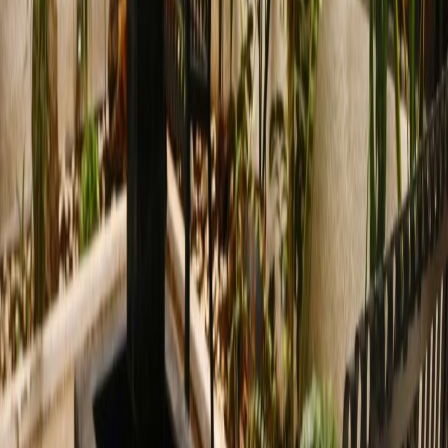
Av. Tepeyac #409, Col. Chapalita Oriente,
Guadalajara, Jalisco, 44510
de MX$3000
por mes
Diagonal San Jorge 97, Vallarta San Jorge,
44690
de MX$3300
por mes
Av. Ignacio L Vallarta 3300, Vallarta Nte., 44690
de MX$195
por mes
Efraín Gonzalez Luna #2496, Col. Arcos
Vallarta, 44130
de MX$7000
por mes
Oficinas cercanas
Espacio De Oficina Jalisco
Espacio De Oficina
Zapopan
Espacio De Oficina
Tlaquepaque
Espacio De Oficina
Zapopan
Espacio De Oficina
Aguascalientes
Espacio De Oficina Leon
Espacio