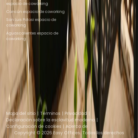
espacio de coworking
Cancún espacio de coworking
San Luis Potosi espacio de
coworking
Aguascalientes espacio de
coworking
Instant Offices
Coworker
The Instant Group
Coworking Insights
Coworkintel
Davinci Meeting Rooms
Davinci Virtual
Incendium
Yta
Parte de
Instant Group
Mapa del sitio
Términos
Privacidad
Declaración sobre la esclavitud moderna
Configuración de cookies
Acerca de
Copyright © 2026 Easy Offices. Todos los derechos