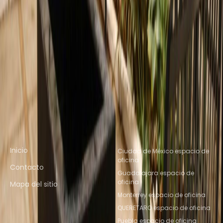
De Oficina Irapuato
Espacio de coworking cercano
Espacio De Coworking Jalisco
Espacio De
Coworking Zapopan
Espacio De Coworking
Tlaquepaque
Espacio De Coworking
Zapopan
Espacio De Coworking
Aguascalientes
Espacio De Coworking
Leon
Espacio De Coworking Irapuato
Enlaces rápidos
Ubicaciones de oficinas
populares
Inicio
Ciudad de México espacio de
oficina
Contacto
Guadalajara espacio de
oficina
Mapa del sitio
Monterrey espacio de oficina
QUERETARO espacio de oficina
Puebla espacio de oficina