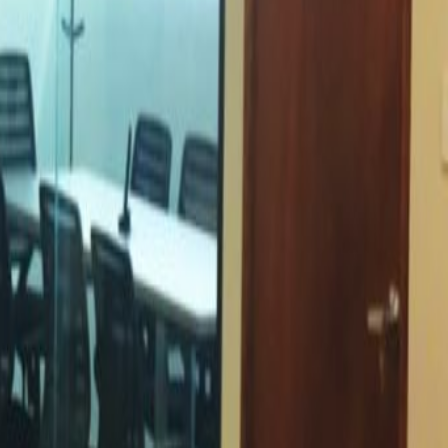
éxico
Espacio De Oficina Naucalpan de
e México
Espacio De Oficina Toluca
Espacio De
dad de México
Espacio De Coworking