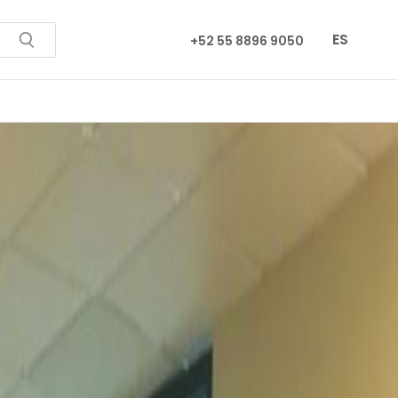
ES
+52 55 8896 9050