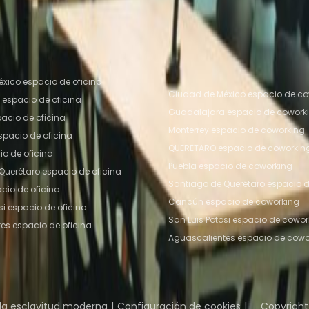
udad de México
Espacio De Coworking Toluca
Espacio
Espacio De Coworking Querétaro
Espacio De Cowork
s de oficinas populares
Ubicaciones de espacio de
populares
xico espacio de oficina
Ciudad de México espacio de co
espacio de oficina
Guadalajara espacio de cowork
pacio de oficina
Monterrey espacio de coworking
pacio de oficina
QUERETARO espacio de coworkin
io de oficina
Puebla espacio de coworking
Querétaro espacio de oficina
Santiago de Querétaro espacio 
io de oficina
Cancún espacio de coworking
si espacio de oficina
San Luis Potosi espacio de cowor
es espacio de oficina
Aguascalientes espacio de cowo
Coworking Insights
Coworkintel
Davinci Meeti
 la esclavitud moderna
Configuración de cookies
Copyright