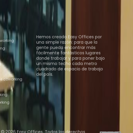
 De Coworking Ciudad de México
Espacio De
ing QUERETARO
 coworking
Quiénes somos
Hemos creado Easy Offices por
working
una simple razón: para que la
gente pueda encontrar más
ing
fácilmente fantásticos lugares
donde trabajar y para poner bajo
un mismo techo cada metro
g
cuadrado de espacio de trabajo
del país.
de coworking
Descubrir espacios
king
rking
ng Rooms
Davinci Virtual
Incendium
Yta
 © 2026 Easy Offices. Todos los derechos