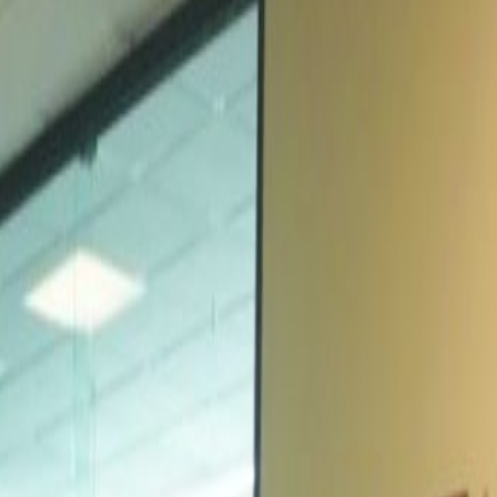
Av. Jinetes #7, piso 2. Col.
Arboledas, Tlalnepantla
C.P. 52950., Tlalnepantla,
52950
Espacio de oficina
de
MX$
2546
persona/mes
Escritorios de coworking