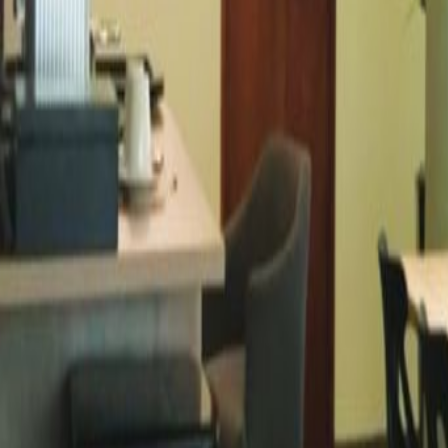
restaurants are available on the do
Oficinas relacionadas
Blvrd Valle Dorado 18, Valle Dorado, Tlalnepantl
de MX$5300
por mes
Blvd. Manuel Ávila Camacho 2610, Torre B Int. P
de MX$2546
por mes
Cto. Circunvalación Pte. #4B, Cd. Satélite, 5310
de MX$3566
por mes
Av. Gustavo Baz Prada 47, Xocoyahualco, Tlaln
de MX$5300
por mes
Oficinas cercanas
Espacio De Oficina Tlalnepantla
Espacio De Ofi
Juarez
Espacio De Oficina Ciudad de México
Esp
Oficina Puebla
Espacio De Oficina Querétaro
Es
Espacio de coworking cercano
Espacio De Coworking Tlalnepantla
Espacio De 