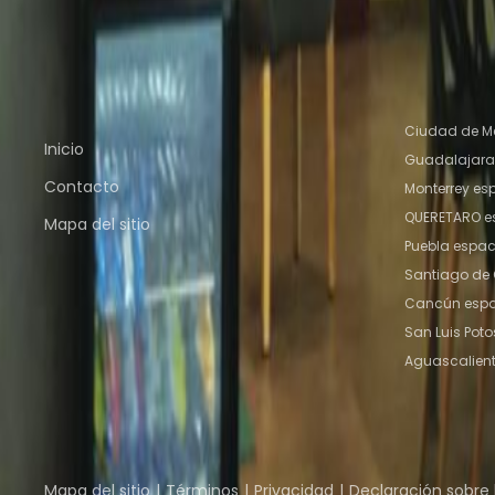
Naucalpan de Juarez
Espacio De Coworking Ci
Coworking Toluca
Espacio De Coworking Puebla
Enlaces rápidos
Ubicacione
Ciudad de Mé
Inicio
Guadalajara 
Contacto
Monterrey es
QUERETARO es
Mapa del sitio
Puebla espac
Santiago de 
Cancún espac
San Luis Poto
Aguascalient
Parte de
Instant Group
Instant Offices
Coworker
The Instant Group
Mapa del sitio
Términos
Privacidad
Declaración sobre