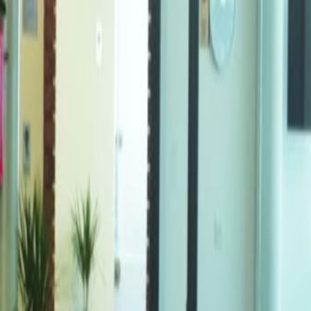
de todos los tamaños
 with a place where they can build their
vate office suites, coworking desks and virtual
ommodate any size or type of business. Meeting
 the premium packages. Come in and enjoy the
this location. Many of the area's most popular