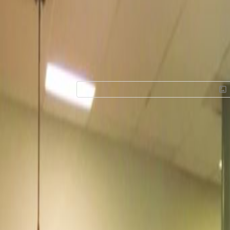
Oficinas en alquil
piso 2. Col. Arbol
52950., Tlalnepan
Las instalaciones de este espacio