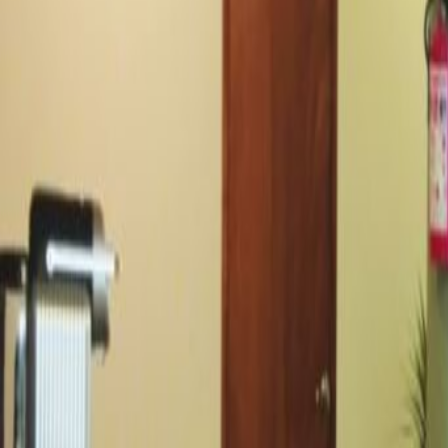
Oficinas desde
Espacio de oficina
Espacios prácticos para equipos 
de
MX$
2546
persona/mes
Escritorios de coworking
Precio a petición
Descripción de la oficina
This location provides its members
business and do it their terms! Pri
office plans are available to acc
rooms are included with many of
vibrant community that surrounds 