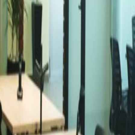
orstep of this location.
a de Baz, Méx., 54020
iso 10, Tlalnepantla de Baz, 54040
0
epantla de Baz, Méx., 54080
cina Colonia Juarez
Espacio De Oficina Ciudad de M
acio De Oficina Toluca
Espacio De Oficina Ciudad d
pacio De Oficina QUERETARO
Coworking Colonia Juarez
Espacio De Coworking Ciu