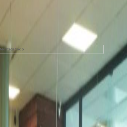
Mostrar todo
er en Av. Jinetes #7,
edas, Tlalnepantla C.P.
tla, 52950
 de trabajo