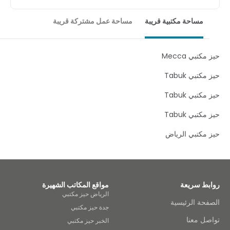
Located in Bay La Sun with spectacular views the
business centre is easily accessible by bus services or by
مساحة مكتبية قريبة
مساحة عمل مشتركة قريبة
car. Once at the office you can securely park your car in
the on-site car park. If you're looking to get out on lunch
time why not take a walk around Juman Park for a
change of scenery, the park is a short three-minutes
كتبي Mecca
away from the centre and offers lots of greenery and
sitting areas. Also within walking distance you'll find
كتبي Tabuk
many local cafes, bars and restaurants to make use on
a lunch time or during an evening whilst entertaining
كتبي Tabuk
your clients.
كتبي Tabuk
مكتبي الرياض
بط سريعة
مواقع المكاتب الشهيرة
الرياض حيز مكتبي
حة الرئيسية
جدة حيز مكتبي
ل معنا
الخبر حيز مكتبي