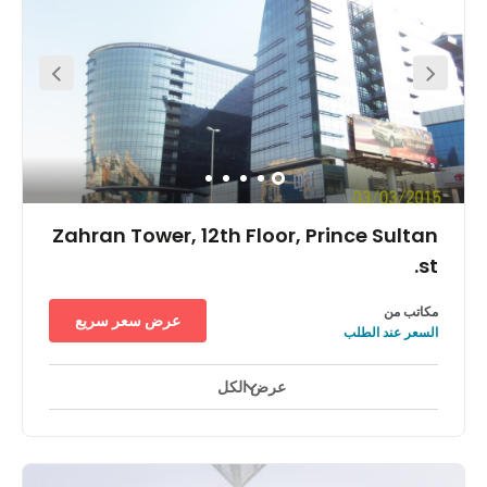
أماكن العمل المرنة والمجهزة بالكامل في أرجاء المبنى حتى الطابق
الرابع. وبفضل الإضاءة الطبيعية التي تملأ المكان، فهو منصة مثالية
تساعد على نمو أعمالك، وذلك بفضل المكاتب الخاصة أو المشتركة
وقاعات الاجتماعات التي يمكن استئجارها والإنترنت عالي السرعة
وأماكن الاستراحة. ستحاط برواد الأعمال وأصحاب المشاريع الذين
يتشاركون معك في الأفكار، مما يوجد مجتمعًا حيويًا وملهمًا. يمتاز مبنى
كوارتز أيضًا باتصاله بجميع طرق المواصلات، ويبعد عن المطار بمسافة
قصيرة بالسيارة. أطلق العنان لأفكارك الرائعة أثناء التجول حول حديقة
البرج أو حديقة الشاطئ 2. أو إذا كنت تريد أن تفصل عن جو الأعمال
بالكلية، فهناك فقيه أكواريوم وفقيه بلانيتيريوم وواجهة جدة البحرية حيث
يمكنك الاستمتاع.
Zahran Tower, 12th Floor, Prince Sultan
st.
مكاتب من
عرض سعر سريع
السعر عند الطلب
عرض الكل
استخدام على مدار ٢٤ ساعة
ساحات للاستراحة
مصعد
+ 5 أكثر
In the heart of Jeddah, on Prince sultan street. Close to
many restaurants and cafes, there are many options in
which to entertain your clients. There are many business
offices located in that area, especially in the same tower,