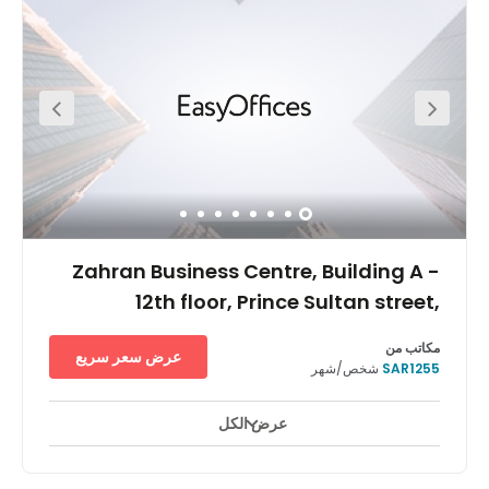
where people could socialise as well. The tower is located
on the main street which makes it very easy to get to from
any point of the city. In addition, there are lots of hotels
where your visiting contacts can stay. Your business will
surely benefit from the area's high footfall and popularity.
Zahran Business Centre, Building A -
12th floor, Prince Sultan street,
AsSalamah
مكاتب من
عرض سعر سريع
SAR1255
شخص/شهر
عرض الكل
مراقبة بالفيديو على مدار ٢٤ ساعة
ساحات للاستراحة
+ 11 أكثر
يقع مبنى آل زهران في شارع الأمير سلطان، ويعتبر أحد المباني الشهيرة
حيث يضم العديد من الشركات متعددة الجنسيات وكذلك الجهات