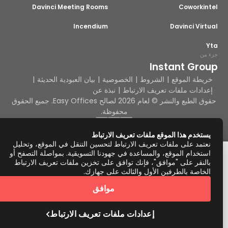
Davinci Meeting Rooms
Coworkin
Incendium
Davinci Vir
من
Instant Gro
يطة الموقع
الشروط
الخصوصية
بيان العبودية الحديثة
دادات ملفات تعريف الارتباط
نبذة عن
حقوق الطبع والنشر © لعام 2026 لصالح Easy Offices. جميع الحقوق
محفوظة.
ستخدم هذا الموقع ملفات تعريف الارتباط
عتمد على ملفات تعريف الارتباط لتحسين التنقل في الموقع، وتحليل
ستخدام الموقع، والمساعدة في جهودنا التسويقية. بمواصلة التصفح أو
النقر على "موافق"، فإنك توافق على تخزين ملفات تعريف الارتباط
لخاصة بالطرفين الأول والثالث على جهازك.
موافق
إعدادات ملفات تعريف الارتباط