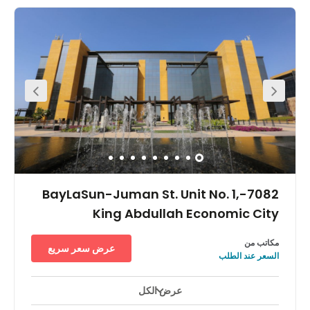
الحكومية. ويوفر المبنى المرافق مثل صالات الألعاب الرياضية والمطاعم
وأنظمة الأمن وكاميرات المراقبة التي تعمل على مدار الساعة طوال أيام
الأسبوع. ويعتبر شارع الأمير سلطان قلب مدينة جدة كما أنه وجهة للعديد
من الشركات نظرًا لسهولة الوصول إليه. يقع مبنى آل زهران بالقرب من
المؤسسات الحكومية والبنوك والمراكز التجارية أيضًا
7082-BayLaSun-Juman St. Unit No. 1,
King Abdullah Economic City
مكاتب من
عرض سعر سريع
السعر عند الطلب
عرض الكل
استخدام على مدار ٢٤ ساعة
ساحات للاستراحة
+ 9 أكثر