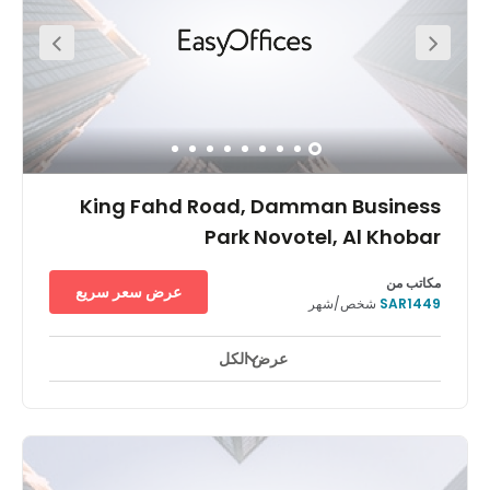
Due to the centres close proximity to Khobar sea front this
office space is highly accessible by car.
King Fahd Road, Damman Business
Park Novotel, Al Khobar
مكاتب من
عرض سعر سريع
SAR1449
شخص/شهر
عرض الكل
ساحات للاستراحة
صالون أعمال
مركز المدينة/البلدة
+ 10 أكثر
يضم مركز مجمع الدمام التجاري عنوانًا رائجًا في قلب الأعمال في
المنطقة الشرقية من المملكة العربية السعودية. ومن خلال موقعه في
مجمع نوفوتيل التجاري، على الطريق السريع بين الخبر والدمام، يحتل هذا
المركز موقعًا جيدًا للاستفادة من موقع منطقة الدمام والظهران والخبر
كمركز رئيسي للشحن والتجارة والنفط والصناعة. وإن ميناء الملك عبد