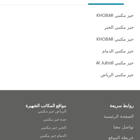
them in the marble lobby of the sleek building in this
vibrant Saudi Arabian city.Pick your ideal spot to work
productively across all three floors of bright, modern
كتبي KHOBAR
offices and meeting rooms and plug into the superfast
WiFi. When you need a break, step outside for a head-
مكتبي الخبر
clearing stroll by calming water features in the green,
landscaped surroundings.
كتبي KHOBAR
مكتبي الدمام
تبي Al Jubail
مكتبي الرياض
بط سريعة
مواقع المكاتب الشهيرة
الرياض حيز مكتبي
حة الرئيسية
جدة حيز مكتبي
ل معنا
الخبر حيز مكتبي
الدمام حيز مكتبي
طة الموقع