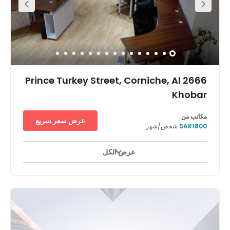
2666 Prince Turkey Street, Corniche, Al
Khobar
مكاتب من
عرض سعر سريع
SAR1800
شخص/شهر
عرض الكل
استخدام على مدار ٢٤ ساعة
ساحات للاستراحة
مصعد
+ 5 أكثر
Located in the heart of Khobar, less than five-minutes
drive from Khobar sea front. This fantastic office space is
located in a highly sought-after area filled with a vast
range of useful amenities. In the area you will find coffee
shops, restaurants, banks, mall, chamber of commerce,
postal office, and hotels. Also, this office space is just 15 -
20 minutes away from Dhahran, Azizah, and Dammam.