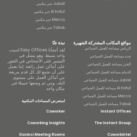
Jubail حيز مكتبي
Al Hofuf حيز مكتبي
Mecca حيز مكتبي
Tabuk حيز مكتبي
ع المكاتب المشتركة الشهيرة
نبذة عنّا
اض مساحة للعمل الجماعي
لقد أنشأنا Easy Offices لسبب
واحد بسيط. وهو يتمثل في
مساحة للعمل الجماعي
التيسير على الأشخاص في العثور
ر مساحة للعمل الجماعي
على أماكن عمل رائعة. إننا نعمل
على أن نجمع لك كل قدم مربعة
ام مساحة للعمل الجماعي
من أماكن العمل على مستوى
لعمل الجماعي
البلد، ومن ثم وضعها جميعًا في
ة للعمل الجماعي
مكان واحد.
للعمل الجماعي
استعرض المساحات المكتبية
عمل الجماعي
Coworker
Instant Off
Coworking Insights
The Instant Gr
Davinci Meeting Rooms
Coworkin