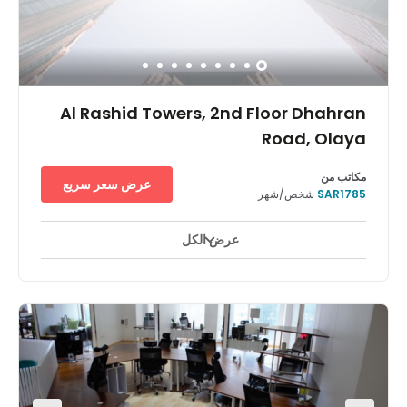
Al Rashid Towers, 2nd Floor Dhahran
Road, Olaya
مكاتب من
عرض سعر سريع
SAR1785
شخص/شهر
عرض الكل
مراقبة بالفيديو على مدار ٢٤ ساعة
ساحات للاستراحة
+ 9 أكثر
يقع مركزنا في الطابق الثاني من المبنى التجاري ضمن أبراج الراشد التي
تضم أيضًا فندقًا وأبراج سكنية وتتميّز بموقعها في قلب المنطقة السكنية
والتجارية الراقية بمدينة الخبر بجوار مجمع الراشد التجاري و على بعد
خطوات قليلة من العديد من المدارس والمستشفيات والمقار الرئيسية
لجامعة الملك فهد للبترول والمعادن وشركة أرامكو وشركة وادي
الظهران للتقنية.