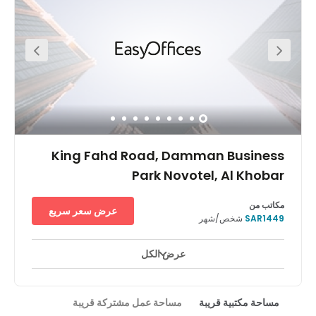
productively across all three floors of bright, modern
offices and meeting rooms and plug into the superfast
WiFi. When you need a break, step outside for a head-
clearing stroll by calming water features in the green,
landscaped surroundings.
King Fahd Road, Damman Business
Park Novotel, Al Khobar
مكاتب من
عرض سعر سريع
SAR1449
شخص/شهر
عرض الكل
ساحات للاستراحة
صالون أعمال
مركز المدينة/البلدة
+ 10 أكثر
يضم مركز مجمع الدمام التجاري عنوانًا رائجًا في قلب الأعمال في
المنطقة الشرقية من المملكة العربية السعودية. ومن خلال موقعه في
مساحة مكتبية قريبة
مساحة عمل مشتركة قريبة
مجمع نوفوتيل التجاري، على الطريق السريع بين الخبر والدمام، يحتل هذا