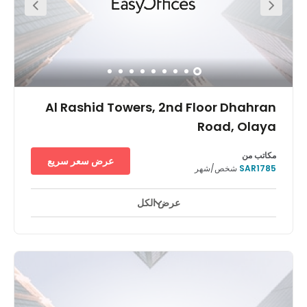
Al Rashid Towers, 2nd Floor Dhahran
Road, Olaya
مكاتب من
عرض سعر سريع
SAR1785
شخص/شهر
عرض الكل
مراقبة بالفيديو على مدار ٢٤ ساعة
ساحات للاستراحة
+ 9 أكثر
يقع مركزنا في الطابق الثاني من المبنى التجاري ضمن أبراج الراشد التي
تضم أيضًا فندقًا وأبراج سكنية وتتميّز بموقعها في قلب المنطقة السكنية
والتجارية الراقية بمدينة الخبر بجوار مجمع الراشد التجاري و على بعد
خطوات قليلة من العديد من المدارس والمستشفيات والمقار الرئيسية
لجامعة الملك فهد للبترول والمعادن وشركة أرامكو وشركة وادي
الظهران للتقنية.