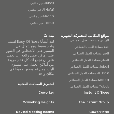
Jubail حيز مكتبي
Al Hofuf حيز مكتبي
Mecca حيز مكتبي
Tabuk حيز مكتبي
ع المكاتب المشتركة الشهيرة
نبذة عنّا
اض مساحة للعمل الجماعي
لقد أنشأنا Easy Offices لسبب
واحد بسيط. وهو يتمثل في
مساحة للعمل الجماعي
التيسير على الأشخاص في العثور
ر مساحة للعمل الجماعي
على أماكن عمل رائعة. إننا نعمل
على أن نجمع لك كل قدم مربعة
ام مساحة للعمل الجماعي
من أماكن العمل على مستوى
لعمل الجماعي
البلد، ومن ثم وضعها جميعًا في
ة للعمل الجماعي
مكان واحد.
للعمل الجماعي
استعرض المساحات المكتبية
عمل الجماعي
Coworker
Instant Off
Coworking Insights
The Instant Gr
Davinci Meeting Rooms
Coworkin