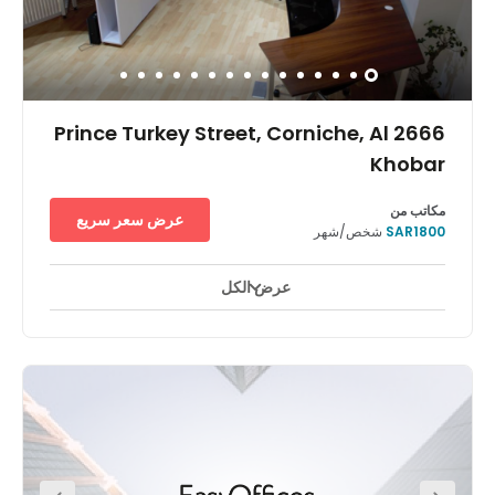
2666 Prince Turkey Street, Corniche, Al
Khobar
مكاتب من
عرض سعر سريع
SAR1800
شخص/شهر
عرض الكل
استخدام على مدار ٢٤ ساعة
ساحات للاستراحة
مصعد
+ 5 أكثر
Located in the heart of Khobar, less than five-minutes
drive from Khobar sea front. This fantastic office space is
located in a highly sought-after area filled with a vast
range of useful amenities. In the area you will find coffee
shops, restaurants, banks, mall, chamber of commerce,
postal office, and hotels. Also, this office space is just 15 -
20 minutes away from Dhahran, Azizah, and Dammam.
Due to the centres close proximity to Khobar sea front this
office space is highly accessible by car.