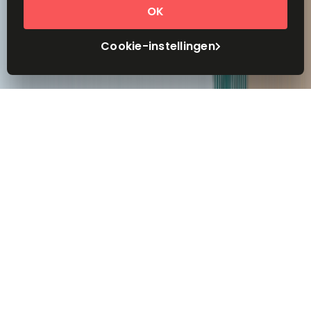
OK
Cookie-instellingen
Werkruimte, zo geregeld
Wij helpen u de juiste werkruimte voor uw
bedrijf te vinden, of u nu in het centrum van
de stad wilt zitten of juist dicht bij huis. Wilt u
iets zakelijks, eigenzinnigs, iets luxueus of juist
iets wat niet te duur is? Wij bieden wat u nodig
heeft, waar dan ook.
Een kantoor dat past bij uw
bedrijf en uw budget
Van direct toegankelijke, kant-en-