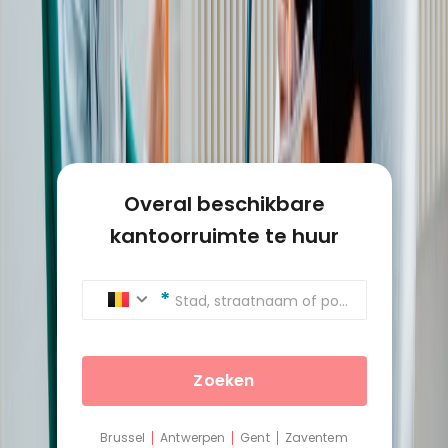
Overal beschikbare
kantoorruimte te huur
Stad, straatnaam of postcode
Zoeken
Brussel
Antwerpen
Gent
Zaventem