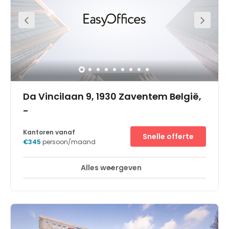
Da Vincilaan 9, 1930 Zaventem België,
-
Kantoren vanaf
Snelle offerte
€345
persoon/maand
Alles weergeven
Break-Out Ruimtes
Stadscentrum
+ 1 meer
Blijf verbonden met lokale en internationale klanten en
vestig uw bedrijf in de buurt van een internationale
luchthaven. U vindt de werkplek bij Brussel Luchthaven in
Elsinore, een van de zes indrukwekkende torens in het
levendige bedrijfspark Corporate Village. Met de