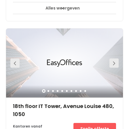
Alles weergeven
24-uurs toegang
Break-Out Ruimtes
+ 5 meer
This ultra-modern complex is strategically situated
between the Central Business District and Central Station.
A sea of restaurants, bars, coffee shops and hotels
surround the centre. You can also take a short walk to the
beautiful Botanical garden to enjoy an idyllic escape
from city life during your lunch break or after work.
Commuting is made easy due to the central location of
this office space. Multiple subway and tram lines are
available from Rogier Station a short five-minute walk
from the office. For those arriving by car, parking services
are also available a ten-minute walk away.
18th floor IT Tower, Avenue Louise 480,
1050
Kantoren vanaf
Snelle offerte