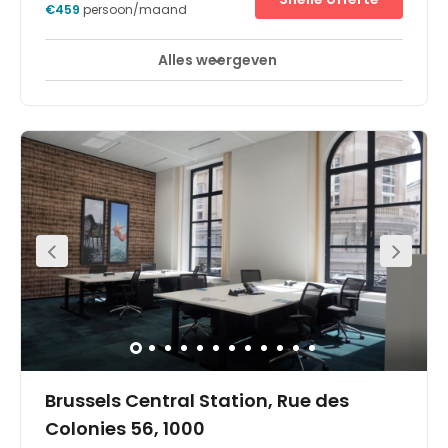
€459
persoon/maand
Alles weergeven
Break-Out Ruimtes
Business lounge
+ 8 meer
In ons Business Centre Brussel IT Tower kunt u in stijl
zaken doen in een van de hoogste gebouwen van de
stad. In de toren huizen vele bedrijven, zoals
ondernemingen uit het bankwezen en de professionele
dienstverlening. Het stadscentrum ligt vlakbij, met een
korte rit met de tram of te voet ben je er zo.De IT Tower ligt
aan de Louizalaan, een van de stijlvolste straten van
Brussel. Tijdens uw pauze kunt u hier koffiedrinken of even
uw hoofd leegmaken met een wandeling in de
Koningstuin of Ter Kamerenbos: het ligt allemaal net om
de hoek.- Een plek om zaken te doen in stijl- Conciërge
dienst, sportfaciliteit, restaurant en parking beschikbaar-
Prachtig uitzicht over Brussel en de Abdij Ter Kameren-
Voicemaildiensten zodat u nooit iets mist- Business
Lounges om ook onderweg productief te blijven-
Professionele vergaderruimtes waar u mensen samen
kunt brengen
Brussels Central Station, Rue des
Colonies 56, 1000