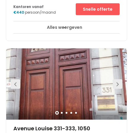
Kantoren vanaf
Snelle offerte
€440
persoon/maand
Alles weergeven
24-uurs toegang
Break-Out Ruimtes
+ 16 meer
Located right in the centre of Brussels, on the elegant Rue
des Colonies. The building has a majestic aura, just like
the offices in the building that overlook the Cathedral of
Saint Michael and Saint Gudula. The offices and
workplaces are located on the ground, second and the
third floor and are dedicated to the Bajau.
Avenue Louise 331-333, 1050