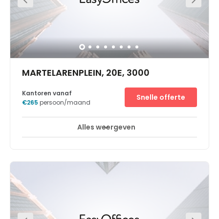
MARTELARENPLEIN, 20E, 3000
Kantoren vanaf
Snelle offerte
€265
persoon/maand
Alles weergeven
Break-Out Ruimtes
Business lounge
+ 5 meer
Onze Business Lounge in het treinstation van Leuven ligt
aan de rand van de stad en biedt u de voorzieningen die
u verwacht van een stadscentrum. Bovendien is de
locatie zeer toegankelijk. Deze Regus Express ligt ook
vlakbij de bedrijven van de stad, waaronder
multinationals uit de voedingssector en de
technologische industrie, en biedt u tevens uitstekende
transportverbindingen binnen de hele regio.Het
treinstation van Leuven verwerkt elke week 350.000