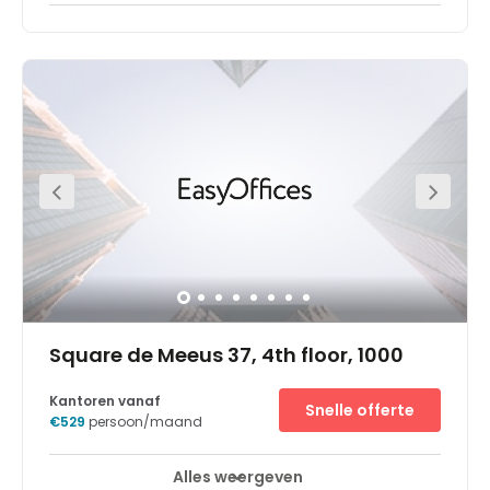
The workspace is ideally located in the centre of Brussels,
close to all major institutions, a few steps from the
European Institutions. Senate, Parliament, Embassies can
be reached within walking distance. Beside this centre
the biggest park in the city, Royal Parc offers a wonderful
place to walk around or jog around at lunchtime. All
types of transportation systems are easily available and
very close to the centre. A distance of 5 minutes needs to
cover from the workspace to the Central Station. Also, the
metro station Madou is very close to the centre.
Square de Meeus 37, 4th floor, 1000
Kantoren vanaf
Snelle offerte
€529
persoon/maand
Alles weergeven
Break-Out Ruimtes
Business lounge
+ 10 meer