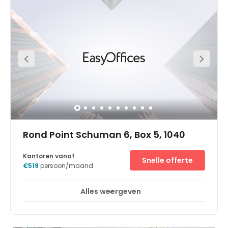
ambassades, het parlementsgebouw, de Europese
Commissie en grote internationale bedrijven. Het bevindt
zich bovendien in de omgeving van de Grote Ring rond
Brussel en het treinstation Brussel-Schuman, waar u
directe trein- en busverbindingen heeft.Het is gevestigd in
een onlangs gerenoveerd gebouw in de Europese wijk
van de stad, een levendige en bruisende buurt die op
moderne bedrijven is afgestemd. Het historisch centrum
van Brussel ligt op slechts een paar minuten
wandelafstand, dus u kunt altijd even een pauze nemen
om een van de vele restaurants, winkels en cafés te
bezoeken.
Rond Point Schuman 6, Box 5, 1040
Kantoren vanaf
Snelle offerte
€519
persoon/maand
Alles weergeven
Break-Out Ruimtes
Stadscentrum
+ 10 meer
Het Brussels EU Commission Centre bevindt zich aan het
Schumanplein, een centraal plein in de Belgische