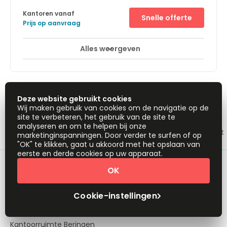
Kantoren vanaf
Snelle offerte
Prijs op aanvraag
Alles weergeven
Stadscentrum
Vergaderzalen
+ 2 meer
Located on a main road of Brussels, this business centre
is easily accessed by road with easy access to several
motorways in the city. The centre is also serviced by a
range of public transport links including buses, trams
1
2
Deze website gebruikt cookies
and rail – meeting rooms can therefore be easily
Wij maken gebruik van cookies om de navigatie op de
reached by you and your clients. The surrounding area
site te verbeteren, het gebruik van de site te
also offers a range of eateries, making it ideal for you to
analyseren en om te helpen bij onze
entertain your clients and guests. The area allows you
Kantoorruimte in de buurt
Coworking ruimte in de buurt
marketinginspanningen. Door verder te surfen of op
and your business to be placed in a great location for
"OK" te klikken, gaat u akkoord met het opslaan van
business.
eerste en derde cookies op uw apparaat.
Kantoorruimte Brussels
OK
Kantoorruimte Mechelen
Cookie-instellingen
Kantoorruimte Sint-Truiden
Kantoorruimte Beringen