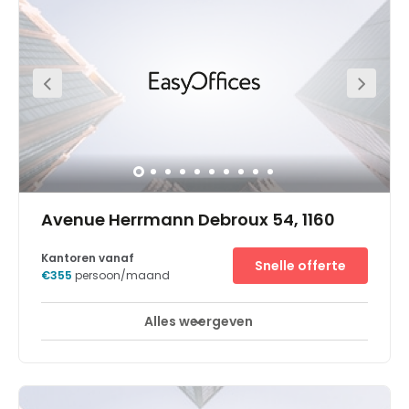
public transport links right on your doorstep. Designed to
encourage collaboration and blue sky thinking, this
flexible workspace provides you with all the space and
privacy you need to succeed. When the working day is
done, hop in a taxi and unwind in one of the nearby bars,
restaurants and open green spaces.
Avenue Herrmann Debroux 54, 1160
Kantoren vanaf
Snelle offerte
€355
persoon/maand
Alles weergeven
Break-Out Ruimtes
Stadscentrum
+ 14 meer
Flexibele werkplek met eersteklas toegang tot de
Belgische hoofdstad.Geef je bedrijf een internationale
dimensie bij Spaces Brussels Herrmann Debroux.Ontdek
een selectie verfijnde coworkingplekken en flexibele