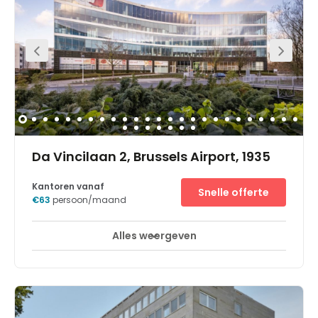
shuttlebusdienst bent u bovendien slechts vijf minuten
verwijderd van de terminal.Richt u op uw werk in een
heldere, moderne en energie-efficiënte werkplek, die
dankzij de muurhoge ramen baadt in het natuurlijke licht.
Haal het meeste uit het restaurant en de fitnessruimte op
locatie of ontspan tijdens een wandeling in het
nabijgelegen park.
Da Vincilaan 2, Brussels Airport, 1935
Kantoren vanaf
Snelle offerte
€63
persoon/maand
Alles weergeven
24-uurs toegang
Break-Out Ruimtes
+ 13 meer
Located in the Corporate Village of Diegem. The business
area is easily accessible via roads and is situated on an
arc from both the airport and the centre of Brussels.
Located on an arc of Brussels Airport Zaventem and next
to major motorway junctions, the Corporate Village is