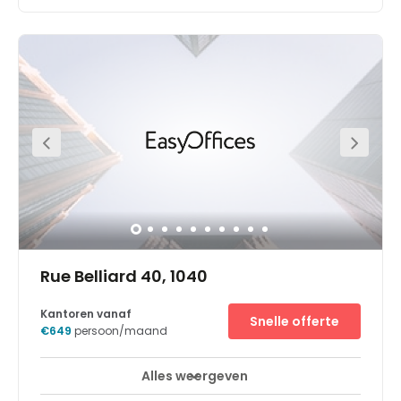
Rue Belliard 40, 1040
Kantoren vanaf
Snelle offerte
€649
persoon/maand
Alles weergeven
Break-Out Ruimtes
Stadscentrum
+ 11 meer