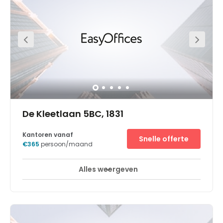
available close by. A great green environment is right
outside the doorstep for lunch breaks or after work
exploring. The access to the Ring and the tram line n° 44
connect you directly to the centre of Brussels and the
Airport in less than 20 minutes.
De Kleetlaan 5BC, 1831
Kantoren vanaf
Snelle offerte
€365
persoon/maand
Alles weergeven