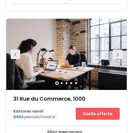
The first workspace in mainland Europe is located in the
iconic Arts 44 building in the Leopold District, near the
inner ring road of Brussels and the Parc Royal. The light,
airy space has views over the city. Perfectly located in the
center of Brussels, on top of the Central Station, the space
will be nestled in this iconic art deco building. Parking is
also available onsite making morning commute an
easy one. Bus services are available a short three-minute
walk away from the office. Within walking distance, will
find a range of restaurants, hotels, and other useful
amenities.
31 Rue du Commerce, 1000
Kantoren vanaf
Snelle offerte
€550
persoon/maand
Alles weergeven
24-uurs toegang
Stadscentrum
+ 6 meer