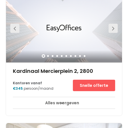
Kardinaal Mercierplein 2, 2800
Kantoren vanaf
Snelle offerte
€345
persoon/maand
Alles weergeven
Break-Out Ruimtes
Stadscentrum
+ 6 meer
Samenwerken is het sleutelwoord bij Regus Kardinaal
Mercier, een levendige kantoorruimte die niets gemeen
heeft met saaie corporate vergaderruimtes in