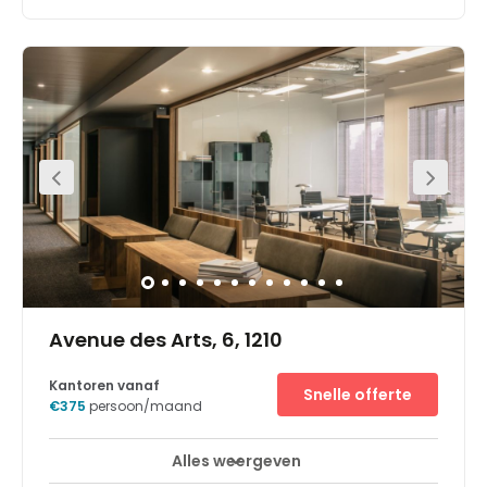
Eén werkplek vinden die aan al uw noden voldoet, is een
hele geruststelling. Spaces Europese wijk, middenin het
bloeiende Leopoldskwartier in Brussel, is net wat u zoekt.
Doe inspiratie op in onze sfeervolle business club, of stel
uw bedrijfsplan op met een kop kwaliteitskoffie in één van
onze mooie vergaderzalen. Met Spaces kunt u
gebruikmaken van een verzorgde kantoorruimte vol
gelijkgestemde professionals die openstaan voor nieuwe
samenwerking: de ideale groeikans voor uw bedrijf.Deze
locatie, gelegen tussen de belangrijkste EU-instellingen,
overheidsdiensten en bedrijven, stelt u in staat midden in
de actie uw bedrijf te runnen. Samen met de fantastische
bereikbaarheid is dat een formule voor succes. Onze
gedeelde energie helpt uw bedrijf in een
stroomversnelling terechtkomen.
Avenue des Arts, 6, 1210
Kantoren vanaf
Snelle offerte
€375
persoon/maand
Alles weergeven
24-uurs toegang
Break-Out Ruimtes
+ 15 meer