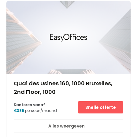
the Council of Europe. This location delivers is
surrounded by cafe and restaurant amenities and has
excellent transportation facilities: bus stations (12-21-22-
27-36-60) and metro (line Schuman). Within the
immediate vicinity, you can find a selection of
restaurants, hotels, and the Press Club Brussels Europe
conference centre, in which you can host networking
events and training seminars in an attractive space.
Quai des Usines 160, 1000 Bruxelles,
2nd Floor, 1000
Kantoren vanaf
Snelle offerte
€385
persoon/maand
Alles weergeven