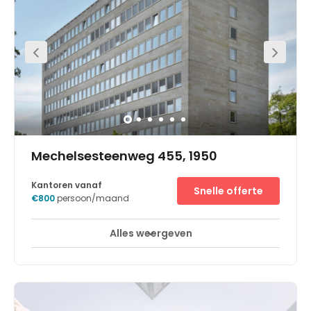
situated in the middle of an atmospheric park
environment where you do not feel like you're in an
industrial setting. Surrounded by several business
buildings, this location offers an inspiring and vibrant
entrepreneurial environment.
Mechelsesteenweg 455, 1950
Kantoren vanaf
Snelle offerte
€800
persoon/maand
Alles weergeven
24-uurs toegang
Break-Out Ruimtes
+ 7 meer
Located at the entrance of the forest of Soignes, this
centre stands at the highly strategic place of the four
arms at Kraainem. Many can access this from the
crossroads that drive you to the center of Brussels,
Antwerpen, Liege or Leuven. A tramline station is also