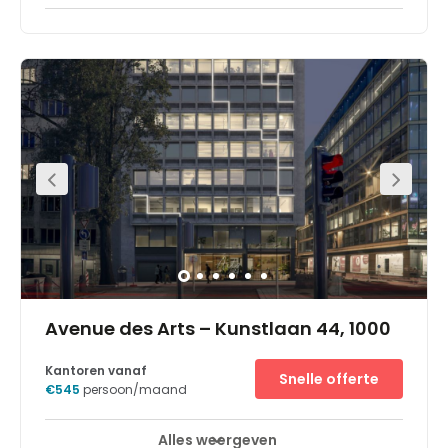
Het Brusselse EU Square de Meeûs business center is een
opvallend gebouw in het hart van de Leopoldwijk, het
zakendistrict van Brussel. Het Regus Business Centre ligt
op slechts 2 minuten wandelen van het Europese
Parlement en op 10 minuten van de Europese Commissie.
In de omgeving vindt u veel bedrijven, zoals financiële
organisaties en banken, maar ook Europese instellingen
en de hoofdkantoren van internationale bedrijven.Het
Regus Business Centre bevindt zich op de vierde, vijfde en
zesde verdieping van een nieuw kantoorgebouw,
opgetrokken uit glas en staal, en kijkt uit op het prachtige
park. Met ramen over de gehele lengte van de gevel, is er
een overschot aan ruimte en baden de kantoren in het
daglicht. Er is bovendien vanuit een aantal kantoren
uitzicht op het gebouw van het Europese Parlement.
Avenue des Arts – Kunstlaan 44, 1000
Kantoren vanaf
Snelle offerte
€545
persoon/maand
Alles weergeven
24-uurs toegang
Break-Out Ruimtes
+ 6 meer