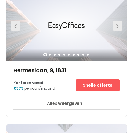
Hermeslaan, 9, 1831
Kantoren vanaf
Snelle offerte
€379
persoon/maand
Alles weergeven
Break-Out Ruimtes
Stadscentrum
+ 2 meer
Take your business to the next level with office space in
the Onyx Building at Diegem Park 7. Strategically located
between the centre of Brussels and Brussels Airport,
commuting to your workspace is easy, with plenty of