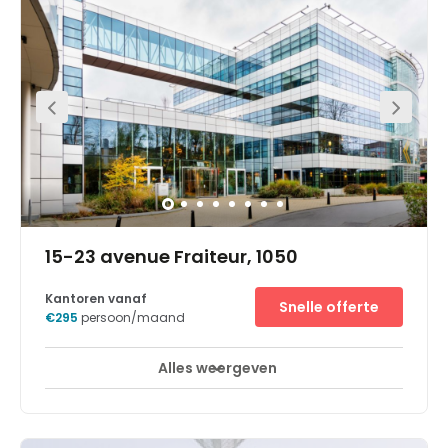
example, within walking distance, members can find
many restaurants, cafes, shops and public interest spots
to explore, such as the incredible Parc du Cinquantenaire.
Just 5 minutes from the space, there are several theatres
at which members can keep their clients entertained.
15-23 avenue Fraiteur, 1050
Kantoren vanaf
Snelle offerte
€295
persoon/maand
Alles weergeven
24-uurs toegang
Break-Out Ruimtes
+ 18 meer
The well-situated centre is located just off the N206 and
can be easily reached by both car and public transport,
so commutes are as simple as possible. There is also an