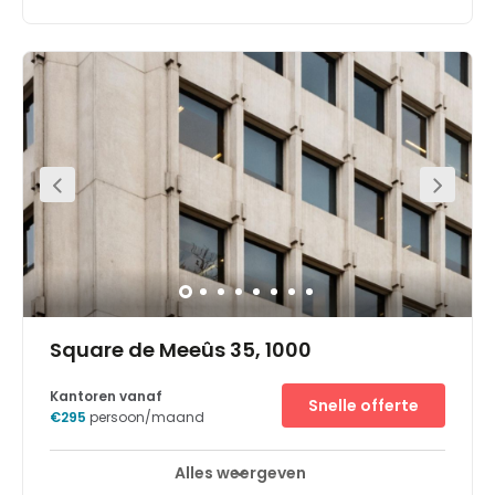
The neighbourhood Is lively and thriving with plenty of
large corporations in the area with whom can network.
Within walking distance will also find main European
institutions and government agencies. In this
neighbourhood will also find shopping facilities, trendy
eateries offering great cuisine and bars. Brussels central
station is only a short 7-minute walk away, making the
centre easily accessible using public transport links. The
location is also right beside the N20 ring road, giving
access to the heart of the central business district. With
secure car parking spaces offered on site can drive to
work without any hassle.
Square de Meeûs 35, 1000
Kantoren vanaf
Snelle offerte
€295
persoon/maand
Alles weergeven
24-uurs toegang
Break-Out Ruimtes
+ 10 meer