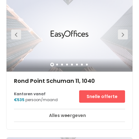
on-site car park for you to park your car during working
hours. Buses run through the area frequently and the
nearest train station is a short 10-minute walk away.
There is an on-site cafe in the building but you can also
grab a bite to eat from one of the food outlets that can be
found within walking distance of the business centre.
Rond Point Schuman 11, 1040
Kantoren vanaf
Snelle offerte
€535
persoon/maand
Alles weergeven
24-uurs bewaking met CCTV
Lift
+ 7 meer
In het hart van Europa biedt ons Business Centre Brussel
Schuman een grote, open kantoorruimte voor uw bedrijf.
Het Business Centre ligt vlakbij verschillende