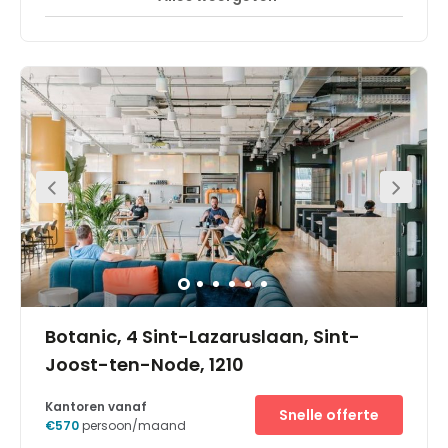
Well situated in South Eastern Brussels, this centre is
strategically positioned close to the city centre and in a
vibrant area surrounded by other commercial
organisations. Other useful local amenities in the
immediate vicinity include several restaurants, shops,
schools and government buildings. In terms of transport,
the centre is well connected with several links providing
convenient access to the city centre and wider regions.
The Trone underground stop is at your doorstep, whilst
the Bruxelles Central train station is located 1km away.
Botanic, 4 Sint-Lazaruslaan, Sint-
Joost-ten-Node, 1210
Kantoren vanaf
Snelle offerte
€570
persoon/maand