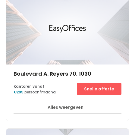
kantoren aan de rand van de Belgische hoofdstad.
Spaces Oudergem ligt in een premium gebouw. Je vindt
er drie verdiepingen met coworkingplekken en flexibele
kantoorruimte die baden in het licht en aan al je zakelijke
behoeften voldoen. In deze rustige werkplek zijn
technologie en ecologie troef: er zijn zonnepanelen, een
regenwatersysteem en luxueuze groene binnentuinen.
Inspiratie verzekerd. Bouw relaties op met gelijkgestemde
professionals, geniet van heerlijke verse koffie of zoek een
rustig plekje uit, maak verbinding met de supersnelle wifi
en ga aan het werk. Een premium werkplek om te huren
met de allerbeste voorzieningen.
Boulevard A. Reyers 70, 1030
Kantoren vanaf
Snelle offerte
€295
persoon/maand
Alles weergeven