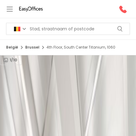
België
Brussel
4th Floor, South Center Titanium, 1060
1/10