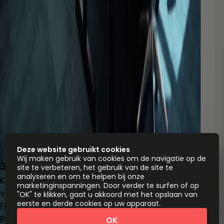
Deze website gebruikt cookies
Wij maken gebruik van cookies om de navigatie op de
37 Rue Du Congres, 1000 Brussels, 1000
site te verbeteren, het gebruik van de site te
analyseren en om te helpen bij onze
Kantoorruimte
marketinginspanningen. Door verder te surfen of op
van
€
500
persoon/maand
"OK" te klikken, gaat u akkoord met het opslaan van
eerste en derde cookies op uw apparaat.
Flexplekken
Prijs op aanvraag
OK