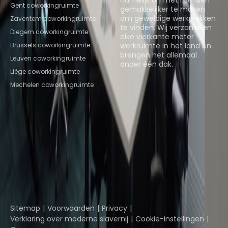
namelijk om het mensen
Gent coworkingruimte
gemakkelijker te maken
om geweldige werkplekken
Zaventem coworkingruimte
te vinden. Wij verzamelen
Diegem coworkingruimte
elke vierkante meter
Brussels coworkingruimte
werkruimte in het land en
brengen het allemaal
Leuven coworkingruimte
onder één dak.
Liège coworkingruimte
Mechelen coworkingruimte
Ruimtes bekijken
Instant Offices
Coworker
The Instant Group
Coworking Insights
Coworkintel
Davinci Meeting Rooms
Davinci Virtual
Incendium
Yta
Onderdeel van
Instant Group
Sitemap
Voorwaarden
Privacy
Verklaring over moderne slavernij
Cookie-instellingen