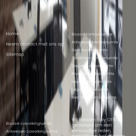
ANTWERP
Snelkoppelingen
Populaire
kantoorlocaties
Home
Brussel kantoorruimte
Antwerpen kantoorruimte
Neem contact met ons op
Gent kantoorruimte
Sitemap
Zaventem kantoorruimte
Diegem kantoorruimte
Brussels kantoorruimte
Leuven kantoorruimte
Liège kantoorruimte
Mechelen kantoorruimte
Populaire
Over ons
coworkinglocaties
Wij hebben Easy Offices
Brussel coworkingruimte
gecreëerd om een
eenvoudige reden,
Antwerpen coworkingruimte