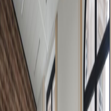
Kantoorruimte te huur
in 37 Rue Du Congres,
1000 Brussels, 1000
Faciliteiten op deze werkplek
Dagopvang
Vergaderzalen
Lunchrestaurant op locatie
Snelle internettoegang
Locatie