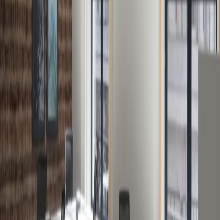
Zaventem
Kantoorruimte Groot-
Bijgaarden
Kantoorruimte
Vilvoorde
Kantoorruimte Brussels
Kantoorruimte
Mechelen
Kantoorruimte Leuven
Kantoorruimte
Aalst
Kantoorruimte ANTWERP
Coworking ruimte in de buurt
Coworkingruimte Berchem
Coworkingruimte
Auderghem
Coworkingruimte
Drogenbos
Coworkingruimte
Brussels
Coworkingruimte
Diegem
Coworkingruimte
Zaventem
Coworkingruimte Groot-
Bijgaarden
Coworkingruimte
Vilvoorde
Coworkingruimte
Brussels
Coworkingruimte
Mechelen
Coworkingruimte
Leuven
Coworkingruimte Aalst
Coworkingruimte