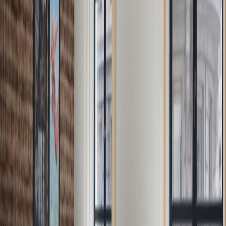
Station. Also, the metro station Madou is very
close to the centre.
Soortgelijke kantoren
Avenue des Arts, 6, 1210
van €375
p/mnd
Brussels Central Station, Rue des Colonies 56,
1000
van €440
p/mnd
Rue des Colonies 11, 1000
van €275
p/mnd
Rue de la Loi 62, Étages 0, 1, 2, 3, 1040
van €415
p/mnd
Kantoorruimte in de buurt
Kantoorruimte Berchem
Kantoorruimte
Auderghem
Kantoorruimte
Drogenbos
Kantoorruimte
Brussels
Kantoorruimte Diegem
Kantoorruimte