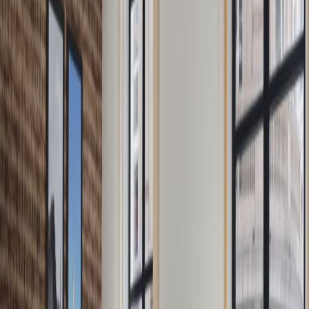
formaten
van
€
500
persoon/maand
Flexplekken
Prijs op aanvraag
Beschrijving kantoor
The workspace is ideally located in the centre
of Brussels, close to all major institutions, a few
steps from the European Institutions. Senate,
Parliament, Embassies can be reached within
walking distance. Beside this centre the
biggest park in the city, Royal Parc offers a
wonderful place to walk around or jog around
at lunchtime. All types of transportation
systems are easily available and very close to
the centre. A distance of 5 minutes needs to
cover from the workspace to the Central