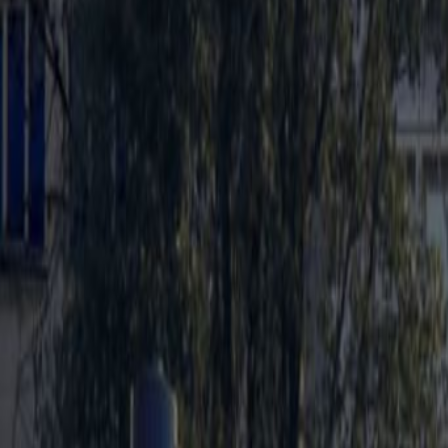
Temp controle
Fietsenstalling
Alles weergeven
Locatie