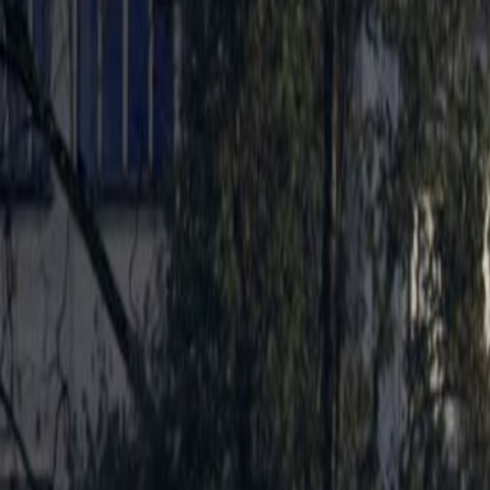
Break-Out Ruimtes
Stadscentrum
Dagopvang
Lift
Belangrijkste vervoersverbindinge
Vergaderzalen
Parkeren
Snelle internettoegang
Douches