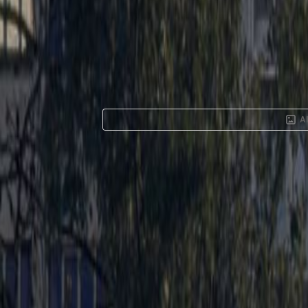
A
Kantoorruimte te
Meeûs 35, 1000
Faciliteiten op deze werkplek
24-uurs toegang