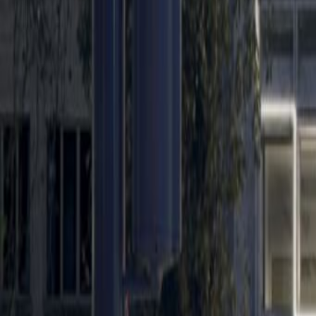
the perfect location for your busin
practicality and convenience.
Soortgelijke kantoren
Square de Meeus 37, 4th floor, 1000
van €529
p/mnd
31 Rue du Commerce, 1000
van €550
p/mnd
Rue Belliard 40, 1040
van €649
p/mnd
Avenue des Arts – Kunstlaan 44, 1000
van €545
p/mnd
Kantoorruimte in de buurt
Kantoorruimte Auderghem
Kantoorruimte Ber
Zaventem
Kantoorruimte Groot-Bijgaarden
Kan
Leuven
Kantoorruimte Aalst
Kantoorruimte ANT
Coworking ruimte in de buurt