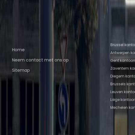
Coworkingruimte Auderghem
Coworkingruimte
Diegem
Coworkingruimte Zaventem
Coworkingr
Mechelen
Coworkingruimte Leuven
Coworkingru
Snelkoppelingen
Populaire 
Brussel kant
Home
Antwerpen ka
Neem contact met ons op
Gent kantoor
Zaventem ka
Sitemap
Diegem kanto
Brussels kan
Leuven kanto
Liège kantoo
Mechelen kan
Onderdeel van
Instant Group
Instant Offices
Coworker
The Instant Group