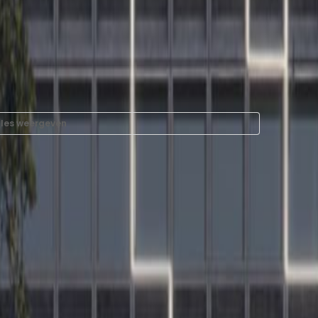
lles weergeven
 huur in Square de