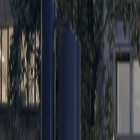
Kantoren vanaf
Kantoorruimte
Praktische ruimte voor teams van
van
€
295
persoon/maand
Flexplekken
Prijs op aanvraag
Beschrijving kantoor
Prominently situated in the heart 
cultural treasures create an excitin
always something for you to do. At
numerous sightseeing attractions
At the centre of the prestigious Le