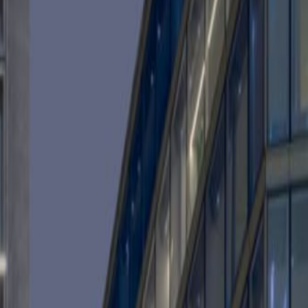
Square de Meeûs 35, 1000
Kantoorruimte
van
€
295
persoon/maand
Flexplekken
Prijs op aanvraag
Snel offerte