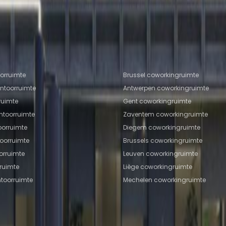
 Berchem
Coworkingruimte Drogenbos
Coworkingruim
uimte Groot-Bijgaarden
Coworkingruimte Vilvoorde
imte Aalst
Coworkingruimte ANTWERP
kantoorlocaties
Populaire coworkinglocati
oorruimte
Brussel coworkingruimte
ntoorruimte
Antwerpen coworkingruimte
ruimte
Gent coworkingruimte
ntoorruimte
Zaventem coworkingruimte
orruimte
Diegem coworkingruimte
toorruimte
Brussels coworkingruimte
orruimte
Leuven coworkingruimte
rruimte
Liège coworkingruimte
toorruimte
Mechelen coworkingruimte
Coworking Insights
Coworkintel
Davinci Meeti