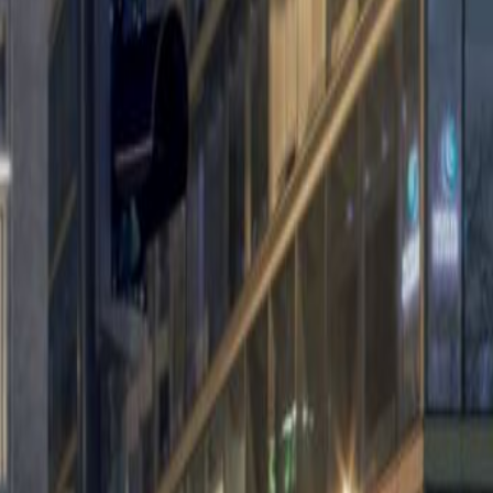
s
Kantoorruimte Diegem
Kantoorruimte
ruimte Mechelen
Kantoorruimte