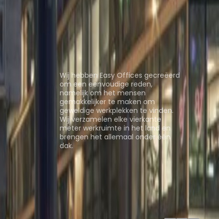
te Brussels
Coworkingruimte
Coworkingruimte Brussels
Coworkingruimte
es
Over ons
Wij hebben Easy Offices gecreëerd
om een eenvoudige reden,
namelijk om het mensen
gemakkelijker te maken om
geweldige werkplekken te vinden.
Wij verzamelen elke vierkante
meter werkruimte in het land en
brengen het allemaal onder één
dak.
Ruimtes bekijken
ng Rooms
Davinci Virtual
Incendium
Yta