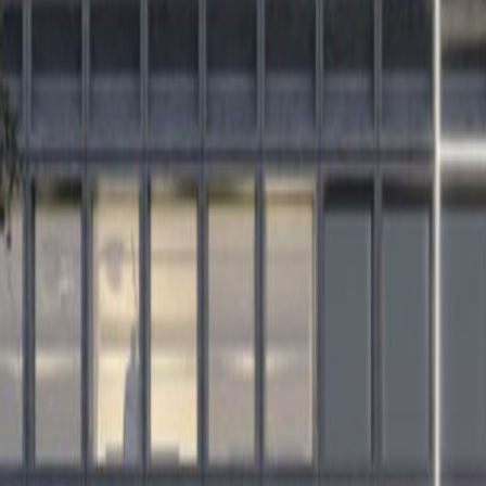
 alle formaten
of the Belgian capital, where Europe’s art and
g mix with the present. At this location, there is
 the nerve centre of the European Union, with
 and renowned international companies nearby.
opold Quarter. Modern, high-quality offices in