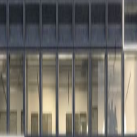
ess, especially those that value accessibility,
chem
Kantoorruimte Drogenbos
Kantoorruimte Brussel
toorruimte Vilvoorde
Kantoorruimte Brussels
Kantoor
WERP